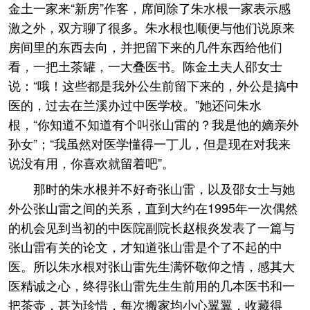
金土一家来“新房”作客，席间除了朱水根一家表示感
激之外，双方聊了很多。朱水根也顺便与他们说原来
房间里的东西去向，并把留下来的几件东西给他们
看，一把土茶罐，一大叠医书。陈金土夫人邵女士
说：“哦！这些都是我外公生前留下来的，外公是搞中
医的，过去在兰溪办过中医学校。”她还问朱水
根，“你知道不知道有个叫张山雷的？我是他的嫡亲外
孙女”；“我虽然对医学懂得一丁儿，但是现在对我来
说没有用，你喜欢就留着吧”。
那时的朱水根并不好奇张山雷，以及邵女士与她
外公张山雷之间的关系，直到大约在1995年一次偶然
的机会见到当初的中医院副院长赵根炎发表了一篇与
张山雷有关的论文，才知道张山雷是个了不起的中
医。所以朱水根对张山雷先生满怀敬仰之情，感其大
医精诚之心，终得张山雷先生生前用的几本医书和一
把茶壶，甚为珍惜，每次搬家均小心翼翼，收藏得