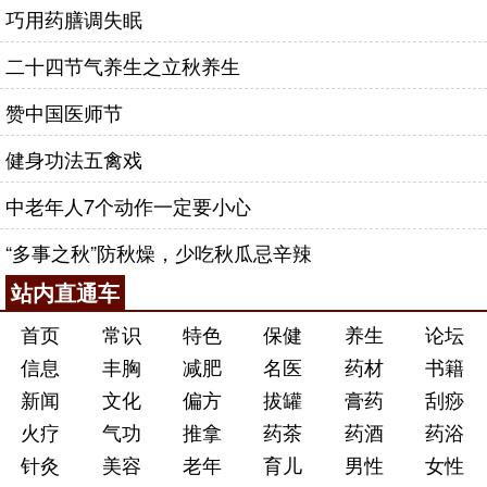
巧用药膳调失眠
二十四节气养生之立秋养生
赞中国医师节
健身功法五禽戏
中老年人7个动作一定要小心
“多事之秋”防秋燥，少吃秋瓜忌辛辣
站内直通车
首页
常识
特色
保健
养生
论坛
信息
丰胸
减肥
名医
药材
书籍
新闻
文化
偏方
拔罐
膏药
刮痧
火疗
气功
推拿
药茶
药酒
药浴
针灸
美容
老年
育儿
男性
女性