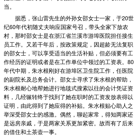
当。
据悉，张山雷先生的外孙女邵女士一家，于20世
纪60年代初随丈夫响应国家号召，带头全家下放农
村，那时邵女士是在浙江省兰溪市游埠医院担任接生
员工作。又若干年后，按政策规定，因超龄无法复职
的邵女士，可以享受适当的生活补贴，但必须要有工
作经历的证明或者是在工作单位中领过的工资表。80
年代中期，朱水根刚好在游埠区卫生院工作，任医院
的副院长及总务会计。邵女士寻求了朱水根的帮助，
朱水根耐心地帮她进行地毯式搜索以往的会计凭证资
料，几经辗转终于找到了她在职时的工资发放表得以
证明，由此得到了她应得的补贴。朱水根贴心助人之
举深受邵女士的感激。偶然，聊起家常，得知两家还
是远房亲戚，于是两家关系更加紧密。故而有了后来
的借住和土茶壶一事。