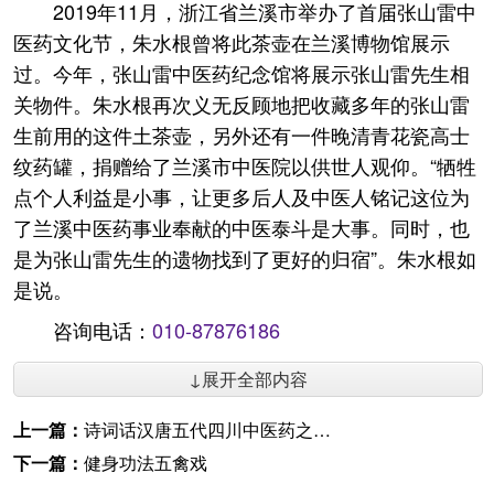
2019年11月，浙江省兰溪市举办了首届张山雷中
医药文化节，朱水根曾将此茶壶在兰溪博物馆展示
过。今年，张山雷中医药纪念馆将展示张山雷先生相
关物件。朱水根再次义无反顾地把收藏多年的张山雷
生前用的这件土茶壶，另外还有一件晚清青花瓷高士
纹药罐，捐赠给了兰溪市中医院以供世人观仰。“牺牲
点个人利益是小事，让更多后人及中医人铭记这位为
了兰溪中医药事业奉献的中医泰斗是大事。同时，也
是为张山雷先生的遗物找到了更好的归宿”。朱水根如
是说。
咨询电话：
010-87876186
↓展开全部内容
上一篇：
诗词话汉唐五代四川中医药之辉煌
下一篇：
健身功法五禽戏