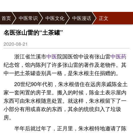
首页
中医常识
中医文化
中医漫话
正文
名医张山雷的“土茶罐”
2020-08-21
浙江省兰溪市
中医
院国医馆中设有张山雷
中医药
纪念馆，馆内陈列了许多张山雷的著作及老物件。其
中一把土茶罐壶别具一格，是朱水根主任捐赠的。
20世纪90年代初，朱水根借住在远房亲戚陈金土
家一套闲置的房子里。搬入的时候，陈金土表示屋内
东西可由朱水根随意处置。就这样，朱水根留下了一
小部分有用或喜欢的东西，其余的统统归入了垃圾
房。
半年后就过年了，正月里，朱水根特地邀请了陈