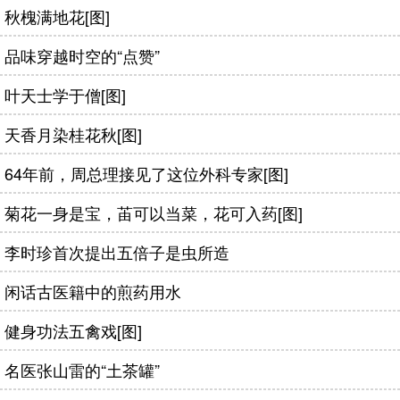
秋槐满地花[图]
品味穿越时空的“点赞”
叶天士学于僧[图]
天香月染桂花秋[图]
64年前，周总理接见了这位外科专家[图]
菊花一身是宝，苖可以当菜，花可入药[图]
李时珍首次提出五倍子是虫所造
闲话古医籍中的煎药用水
健身功法五禽戏[图]
名医张山雷的“土茶罐”