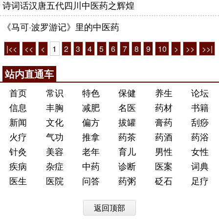
诗词话汉唐五代四川中医药之辉煌
《马可·波罗游记》里的中医药
|<<
<<
<
1
2
3
4
5
6
7
8
9
10
>
>>
>>|
站内直通车
首页
常识
特色
保健
养生
论坛
信息
丰胸
减肥
名医
药材
书籍
新闻
文化
偏方
拔罐
膏药
刮痧
火疗
气功
推拿
药茶
药酒
药浴
针灸
美容
老年
育儿
男性
女性
疾病
杂症
中药
诊断
医案
词典
医生
医院
问答
药粥
砭石
足疗
返回顶部