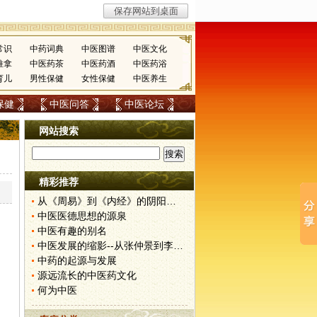
常识
中药词典
中医图谱
中医文化
推拿
中医药茶
中医药酒
中医药浴
育儿
男性保健
女性保健
中医养生
保健
中医问答
中医论坛
网站搜索
精彩推荐
从《周易》到《内经》的阴阳观念流变
中医医德思想的源泉
中医有趣的别名
中医发展的缩影--从张仲景到李时珍
中药的起源与发展
源远流长的中医药文化
何为中医