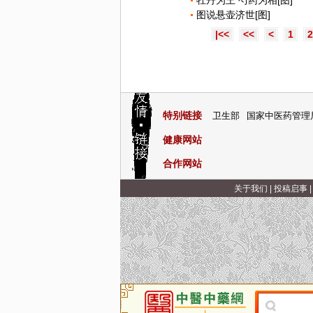
牡丹为王 芍药为相[图]
图说悬壶济世[图]
|<<
<<
<
1
2
特别链接
卫生部
国家中医药管理
健康网站
合作网站
关于我们
|
投稿启事