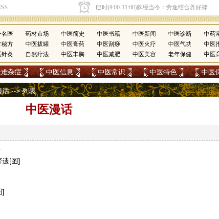
今名医
药材市场
中医简史
中医书籍
中医新闻
中医诊断
中药
方秘方
中医拔罐
中医膏药
中医刮痧
中医火疗
中医气功
中医
医针灸
自然疗法
中医丰胸
中医减肥
中医美容
老年保健
中医
疑难杂症
中医信息
中医常识
中医特色
中医
漫话
-->
列表
中医漫话
发
遗[图]
]