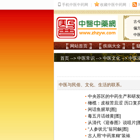
古
偏
中
网站首页
疾病大全
首页
-->
中医常识
-->
中医文化
-->
中医
中医与民俗、文化、生活的联系。
中央苏区的中药生产和研
橄榄：皮核苦且涩 历口复弃
闲话鱼腥草[图]
毒五月话雄黄[图]
从清代《迎春图》说咀片[图
“人参状元”翁同龢[图]
古人用“中药浆糊”装裱