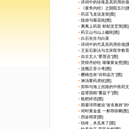
诗词中的珍珠及其药用价值[
《黄帝内经》之阴阳五行[图
药店飞龙说龙骨[图]
陆游与菊花枕[图]
离离上药苗 郁郁灵芝荣[图]
药王山与山上楹联[图]
白石先生与白菜
诗词中的竹及其药用价值[图
王安石新法与北宋医学教育改
自古文人“爱莲说”[图]
荧煌丹砂柱 璀璨黄金壁[图]
连翘正音小考[图]
樱桃也有“诗和远方”[图]
淋浊要药虎杖[图]
郑和与海上丝路的中医药文
益肾固精“覆盆子”[图]
枇杷碎语[图]
因避讳而被迫“改名换姓”的中
何时黄金盘 一斛荐槟榔[图]
四诊萌芽[图]
咕咚，木瓜来了[图]