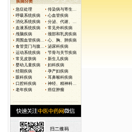
疾病分类
急症处理
传染病与寄生虫病
呼吸系统疾病
心血管疾病
消化系统疾病
分泌、代谢、营养和肾脏疾病
血液系统疾病
常见外科疾病
颅脑疾病
颈部和乳房疾病
周围血管疾病和淋巴管疾病
心、胸、肺疾病
食管贲门与腹部疾病
泌尿科疾病
运动系统疾病
节骨与关节疾病
常见皮肤病
新生儿疾病
婴幼儿童疾病
妇科疾病
经期疾病
孕产妇疾病
眼科疾病
耳鼻喉科疾病
口腔科疾病
神经、精神科疾病
老年疾病
癌症肿瘤