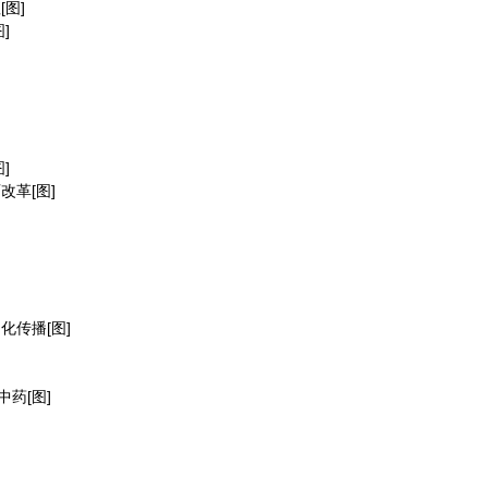
图]
]
]
革[图]
化传播[图]
药[图]