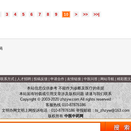
3
4
5
6
7
8
9
10
>
>>
>>|
局
|
联系方式
|
人才招聘
|
投稿反馈
|
申请合作
|
友情链接
|
中医问答
|
网站导航
|
精彩图文
本站信息仅供参考 不能作为诊断及医疗的依据
本站如有转载或引用文章涉及版权问题 请速与我们联系
Copyright © 2003-2020 zhzyw.com All rights reserved
客服热线 010-87876186
文明办网文明上网投诉电话：010-87876186 举报邮箱：
ts_zhzyw@163.com
版权所有:
中医中药网