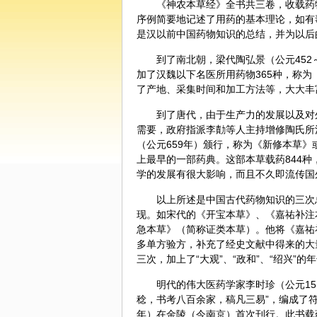
《
神农本草经
》全书共三卷，收载药
序例简要地记述了用药的基本理论，如有
是汉以前中国药物知识的总结，并为以后
到了南北朝，梁代
陶弘景
（公元45
加了汉魏以下名医所用药物365种，称
了产地、采集时间和加工方法等，大大丰
到了唐代，由于生产力的发展以及对
需要，政府指派李勣等人主持增修陶氏所注
（公元659年）颁行，称为《新修本草
上最早的一部药典。这部本草载药844
学的发展有很大影响，而且不久即流传国
以上所述是中国古代药物知识的三次
现。如宋代的《开宝本草》、《嘉祐补注
急本草》（简称证类本草）。他将《嘉祐
多单方验方，补充了经史文献中得来的大
三次，加上了“大观”、“政和”、“绍兴”
明代的伟大医药学家
李时珍
（公元1
稔，书考八百余家，稿凡三易”，编成了符
年）在金陵（今南京）首次刊行。此书载药