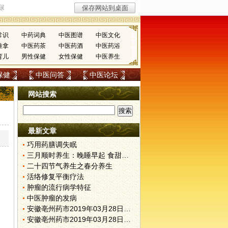
常识
中药词典
中医图谱
中医文化
推拿
中医药茶
中医药酒
中医药浴
育儿
男性保健
女性保健
中医养生
保健
中医问答
中医论坛
网站搜索
最新文章
巧用药膳调失眠
三月顺时养生：晚睡早起 食甜养肝
二十四节气养生之春分养生
活络修复平衡疗法
肿瘤的流行病学特征
中医肿瘤的发病
安徽亳州药市2019年03月28日快讯
安徽亳州药市2019年03月28日快讯