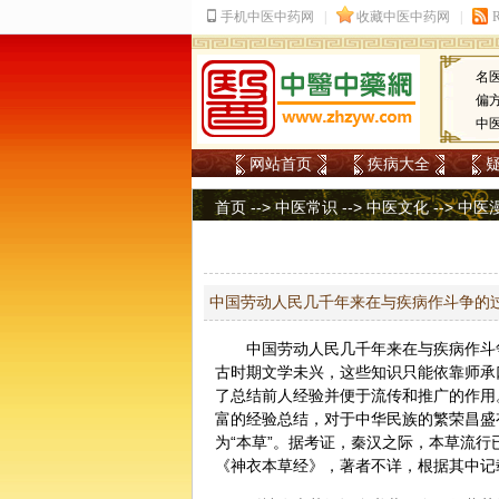
名
偏
中
网站首页
疾病大全
首页
-->
中医常识
-->
中医文化
-->
中医
中国劳动人民几千年来在与疾病作斗争的
中国劳动人民几千年来在与疾病作斗
古时期文学未兴，这些知识只能依靠师承
了总结前人经验并便于流传和推广的作用
富的经验总结，对于中华民族的繁荣昌盛
为“本草”。据考证，秦汉之际，本草流
《神衣本草经》，著者不详，根据其中记