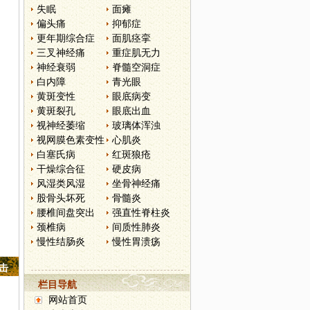
失眠
面瘫
偏头痛
抑郁症
更年期综合症
面肌痉挛
三叉神经痛
重症肌无力
神经衰弱
脊髓空洞症
白内障
青光眼
黄斑变性
眼底病变
黄斑裂孔
眼底出血
视神经萎缩
玻璃体浑浊
视网膜色素变性
心肌炎
白塞氏病
红斑狼疮
干燥综合征
硬皮病
风湿类风湿
坐骨神经痛
股骨头坏死
骨髓炎
腰椎间盘突出
强直性脊柱炎
颈椎病
间质性肺炎
慢性结肠炎
慢性胃溃疡
点击
栏目导航
网站首页