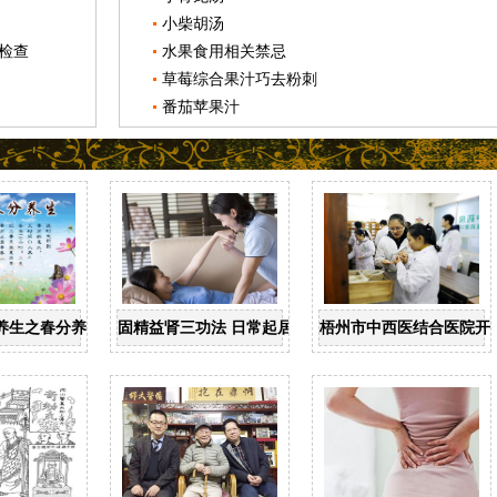
小柴胡汤
检查
水果食用相关禁忌
草莓综合果汁巧去粉刺
番茄苹果汁
养生之春分养生
固精益肾三功法 日常起居均可做
梧州市中西医结合医院开