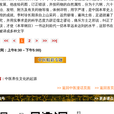
发展。他改绘药图，订正错误，并按药物的自然属性，分为十六纲，六十
治、发明、附方及有关药物等项，体例详明，用字严谨，是中国本草史上
煌的成就。李时珍长期亲自上山采药，远穷僻壤，遍询土俗，足迹踏遍了
究，并用实事求是的科学态度力辟迂儒之谬论，痛斥方士之邪说，纠正了
误，才使《本草纲目》一书达到前代一切本草远未达到的水平，这部书在
被译成多种文字
<<
<
1
2
>
>>
>>|
间：上午8:30－下午5:00)
篇：
中医养生文化的起源
>> 返回中医漫话页面
>> 返回首页
信号
>> 更多请