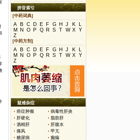
有
拼音索引
[中药词典]
A
B
C
D
E
F
G
H
J
K
L
增
M
N
O
P
Q
R
S
T
W
X
Y
加
Z
[中药方剂]
A
B
C
D
E
F
G
H
J
K
L
M
N
O
P
Q
R
S
T
W
X
Y
年
Z
界
物
许
疑难杂症
癌症肿瘤
病毒性肝炎
肝硬化
脂肪肝
酒精肝
肝腹水
痛风
甲亢
糖尿病
癫痫