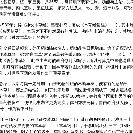
物包括动、植、矿三类，共365种，每药项下载有性味、功能与主治，另
毒无毒、四气五味、配伍法度、服药方法及丸、散、膏、酒等剂型，可说
的药学发展奠定了基础。
2～536年）将《神农本草经》整理补充，著成《本草经集注》一书，其中
为《名医别录》。每药之下不但对原有的性味、功能与主治有所补充，并增
富了《神农本草经》的内容。
外交通日益频繁，外国药物陆续输入，药物品种日见增加。为了适应形势
本草经，称为“唐本草”后又命苏敬等重加修正，增药114种，于显庆四
》或《唐新本草》，此书由当时的政府修订和颁行，所以可算是中国也是世
种，并附有药物图谱，开创了中国本草著作图文对照的先例，不但对中国药
外，对世界医药的发展作出了重要贡献。
总结，以后每隔一定时期，由于药物知识的不断丰富，便有新的总结出
本草》，都是总结性的。到了北宋后期，蜀医唐慎微编成了《经史证类备
补注本草》与《图经本草》合并，增药500多种，井收集了医家和民间的
量药物资料，使得此书内容更为充实，体例亦较完备，曾由政府派人修订
的年号，作为官书刊行。
518～1593年），在《证类本草》的基础上）进行彻底的修订，“岁历三十
合时代发展需要的本草著——《本草纲目》，于李时珍死后三年（1596
1892种，附方11000多个。李时珍在这部书中全面整理和总结了十六世