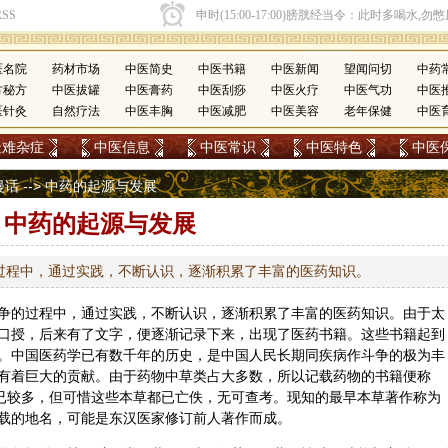
医名院
药材市场
中医简史
中医书籍
中医新闻
望闻问切
中药
方秘方
中医拔罐
中医膏药
中医刮痧
中医火疗
中医气功
中医
医针灸
自然疗法
中医丰胸
中医减肥
中医美容
老年保健
中医
疑难杂症
中医信息
中医常识
中医特色
中医
漫话
--> 中药的起源与发展
中药的起源与发展
过程中，通过实践，不断认识，逐渐积累了丰富的医药知识。
争的过程中，通过实践，不断认识，逐渐积累了丰富的医药知识。由于太
口授，后来有了文字，便逐渐记录下来，出现了医药书籍。这些书籍起到
。中国医药学已有数千年的历史，是中国人民长期同疾病作斗争的极为丰
有着巨大的贡献。由于药物中草类占大多数，所以记载药物的书籍便称
行已较多，但可惜这些本草都已亡佚，无可查考。现知的最早本草著作称为
载的地名，可能是东汉医家修订前人著作而成。