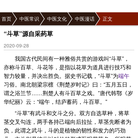
首页
中医常识
中医文化
中医漫话
正文
“斗草”源自采药草
2020-09-28
我国古代民间有一种雅俗共赏的游戏叫“斗草”，
亦称斗百草、斗花等，是指以花草为道具进行技巧和
智力较量，并决出胜负。据史书记载，“斗草”为
端午
习俗。南北朝梁宗檩《荆楚岁时记》曰：“五月五日，
谓之浴兰节……荆楚人有斗百草之戏。”唐代韩鄂《岁
华纪丽》云：“端午，结庐蓄药，斗百草。”
“斗草”有武斗和文斗之分。双方自选草种，将草
茎交叉勾连，两手各持己端向后拉扯，草茎先断者为
负，此谓之武斗，斗的是植物的韧性和发力的巧劲