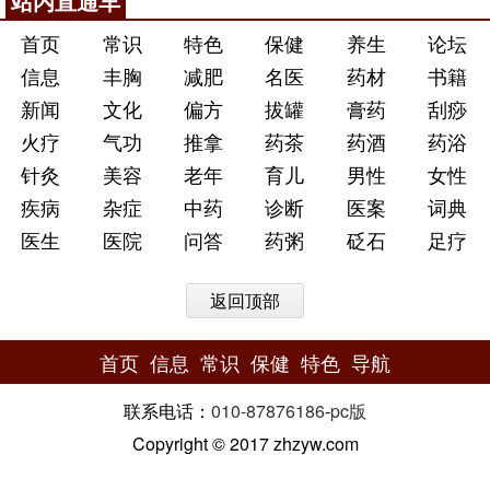
站内直通车
首页
常识
特色
保健
养生
论坛
信息
丰胸
减肥
名医
药材
书籍
新闻
文化
偏方
拔罐
膏药
刮痧
火疗
气功
推拿
药茶
药酒
药浴
针灸
美容
老年
育儿
男性
女性
疾病
杂症
中药
诊断
医案
词典
医生
医院
问答
药粥
砭石
足疗
返回顶部
首页
信息
常识
保健
特色
导航
联系电话：
010-87876186
-
pc版
Copyright © 2017 zhzyw.com