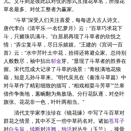
儿。文斗则是彼此以对仗的形式互报花草名，所报花
草名最多、对仗工整者为赢家。
“斗草”深受人们关注喜爱，每每进入古人诗文。
唐代李白《清平乐·一名忆萝月》云：“百草巧求花下
斗，只赌珠玑满斗。”白居易再现了斗草者的欣悦之
情：“弄尘复斗草，尽日乐嬉嬉。”王建的《宫词一百
首》云：“水中芹叶土中花，拾得还将避众家。总待别
人般数尽，袖中拈出
郁金
芽。”显现了斗草者的胜券在
握。宋代范成大记录了斗草的场景：“青枝满地花狼
藉，知是儿孙斗草来。”明代吴兆在《秦淮斗草篇》中
对斗草作了精彩细致的描写，“相戏相耍斗芳草”“兰皋
借作争衡地，蕙畹翻为角敌场。分行花队逐，对垒叶
旗张。花花非一色，叶叶两相当。”
清代文学家李汝珍在《镜花缘》中写了斗百草对
群花之情景，其中不乏一些中草药名对。诸如
苍耳子
对
白头翁
，
续断
对
连翘
，
独活
对丛生（玉兰），接骨