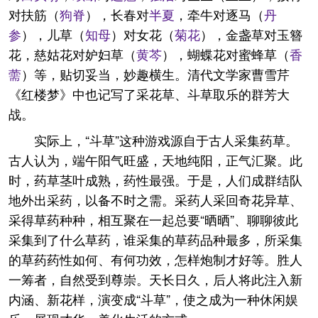
对扶筋（
狗脊
），长春对
半夏
，牵牛对逐马（
丹
参
），儿草（
知母
）对女花（
菊花
），金盏草对玉簪
花，慈姑花对妒妇草（
黄芩
），蝴蝶花对蜜蜂草（
香
薷
）等，贴切妥当，妙趣横生。清代文学家曹雪芹
《红楼梦》中也记写了采花草、斗草取乐的群芳大
战。
实际上，“斗草”这种游戏源自于古人采集药草。
古人认为，端午阳气旺盛，天地纯阳，正气汇聚。此
时，药草茎叶成熟，药性最强。于是，人们成群结队
地外出采药，以备不时之需。采药人采回奇花异草、
采得草药种种，相互聚在一起总要“晒晒”、聊聊彼此
采集到了什么草药，谁采集的草药品种最多，所采集
的草药药性如何、有何功效，怎样炮制才好等。胜人
一筹者，自然受到尊崇。天长日久，后人将此注入新
内涵、新花样，演变成“斗草”，使之成为一种休闲娱