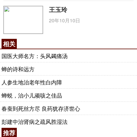
王玉玲
20年10月10日
相关
国医大师名方：头风蠲痛汤
蝉的诗和远方
人参生地治老年性白内障
蝉蜕，治小儿顽咳之佳品
春蚕到死丝方尽 良药犹存济世心
彭建中治肾病之疏风胜湿法
推荐