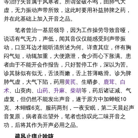
等治疗失音属于风寒者。所谓金破不鸣，由肺气大
虚，无力振动声带所致，这此时要用补益肺脾之药，
并在此基础上加入开音之品。
笔者曾治一基层领导，因为工作操劳导致音哑，
说话有气无力，声低，闻其音仅仅能感受到声带振
动，口至耳边才能听清所述为何。详查其症，伴有胸
闷气短，动辄加重，大便溏泄，食少而心下胀满。患
者由于不能开会作报告，只好暂停工作，深以为苦。
诊其脉似有似无，舌淡而嫩，舌上苔薄略滑。诊为脾
肺气虚，大气下陷，药用
黄芪
、生晒参、
鹿茸
、
白
术
、山萸肉、
山药
、
升麻
、
柴胡
等，药后诸证减、气
虚复，但仍然不能发出声音，遂于原方中加蝉蜕10
克、木蝴蝶6克。服药两剂，一夜安眠，第二天晨起声
音复原，病者喜出望外，笔者也惊叹此二味开音之
功，后将其作为开声必用之品。
疏风止痒止呛咳