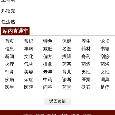
郑绍先
任达然
站内直通车
首页
常识
特色
保健
养生
论坛
信息
丰胸
减肥
名医
药材
书籍
新闻
文化
偏方
拔罐
膏药
刮痧
火疗
气功
推拿
药茶
药酒
药浴
针灸
美容
老年
育儿
男性
女性
疾病
杂症
中药
诊断
医案
词典
医生
医院
问答
药粥
砭石
足疗
返回顶部