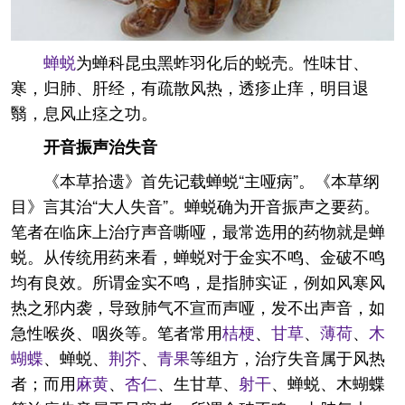
蝉蜕
为蝉科昆虫黑蚱羽化后的蜕壳。性味甘、
寒，归肺、肝经，有疏散风热，透疹止痒，明目退
翳，息风止痉之功。
开音振声治失音
《本草拾遗》首先记载蝉蜕“主哑病”。《本草纲
目》言其治“大人失音”。蝉蜕确为开音振声之要药。
笔者在临床上治疗声音嘶哑，最常选用的药物就是蝉
蜕。从传统用药来看，蝉蜕对于金实不鸣、金破不鸣
均有良效。所谓金实不鸣，是指肺实证，例如风寒风
热之邪内袭，导致肺气不宣而声哑，发不出声音，如
急性喉炎、咽炎等。笔者常用
桔梗
、
甘草
、
薄荷
、
木
蝴蝶
、蝉蜕、
荆芥
、
青果
等组方，治疗失音属于风热
者；而用
麻黄
、
杏仁
、生甘草、
射干
、蝉蜕、木蝴蝶