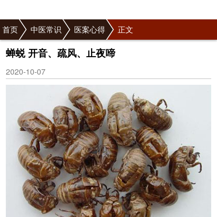
首页
中医常识
医案心得
正文
蝉蜕 开音、疏风、止夜啼
2020-10-07