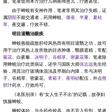
服。笔者曾用本方治疗几例夜啼患儿，疗效甚佳。
由于蝉蜕有安神作用，笔者常用其治疗失眠，证
属
阴阳
不能交通者，药用蝉蜕、
僵蚕
、
半夏
、
夏枯
草
、夜交藤，疗效不错。
明目退翳治眼疾
蝉蜕善能疏散肝经风热而有明目退翳之功，故可
用于治疗风热上攻所致的目赤肿痛，翳膜遮精，常配
菊花
、白蒺藜、
决明子
、
谷精草
、
密蒙花
等。笔者除
用蝉蜕治疗此类病证，还学习国医大师
张志远
先生经
验，用其治疗玻璃体混浊及早期白内障，常与决明
子、谷精草、密蒙花、
青葙子
、
夜明砂
配伍，外点
熊
胆
汁药水，疗效尚可。
《名医别录》有“女人生子不出”的记载，故孕妇
慎服蝉蜕。
蝉蜕体轻，当今药价较高，故不宜入煎剂，笔者