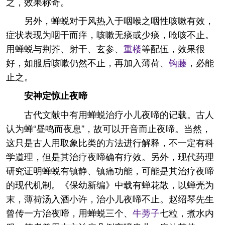
之，效果称奇。
另外，蝉蜕对于风热入于咽喉之咽性咳嗽有效，
症状表现为咽干而痒，咳嗽无痰或少痰，呛咳不止。
用蝉蜕与荆芥、射干、玄参、
重楼
等配伍，效果很
好，如服后咳嗽仍然不止，再加入薄荷、
钩藤
，必能
止之。
安神定惊止夜啼
古代文献中有用蝉蜕治疗小儿夜啼的记载。古人
认为蝉“昼鸣而夜息”，故可以开音而止夜啼。当然，
这只是古人用取象比类的方法进行解释，不一定有科
学道理，但是其治疗夜啼确有疗效。另外，现代药理
研究证明蝉蜕有镇静、镇痛功能，可能是其治疗夜啼
的现代机制。《保幼新编》中载有蝉花散，以蝉壳为
末，薄荷汤入酒小许，治小儿夜啼不止。赵绍琴先生
曾传一方治夜啼，用蝉蜕三个、
牛蒡子
七粒，煮水内