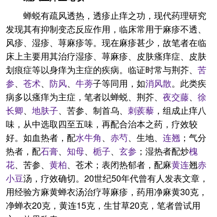
蝉蜕有疏风透热，透疹止痒之功，现代药理研究
发现其有抑制变态反应作用，临床常用于麻疹不透、
风疹、湿疹、荨麻疹等。现在麻疹甚少，故笔者在临
床上主要用其治疗湿疹、荨麻疹、皮肤瘙痒症、皮肤
划痕症等以身痒为主症的疾病。临证时常与荆芥、
苦
参
、
苍术
、
防风
、
牛蒡
子等同用，如
消风散
。此类疾
病多以瘙痒为主症，笔者以蝉蜕、荆芥、
夜交藤
、
徐
长卿
、
地肤子
、苦参、制首乌、
刺蒺藜
，组成止痒八
味，从中选取四至五味，再配合治本之药，疗效较
好。如血热者，配
水牛角
、
赤芍
、生地、
连翘
；气分
热者，配
石膏
、
知母
、
栀子
、
玄参
；湿热者配炒
槐
花
、苦参、
黄柏
、苍术；表闭热郁者，配麻
黄连
翘
赤
小豆
汤，疗效确切。20世纪50年代曾有人发表文章，
用经验方麻黄蝉衣汤治疗荨麻疹，药用净麻黄30克，
净蝉衣20克，黄连15克，生甘草20克，笔者曾试用