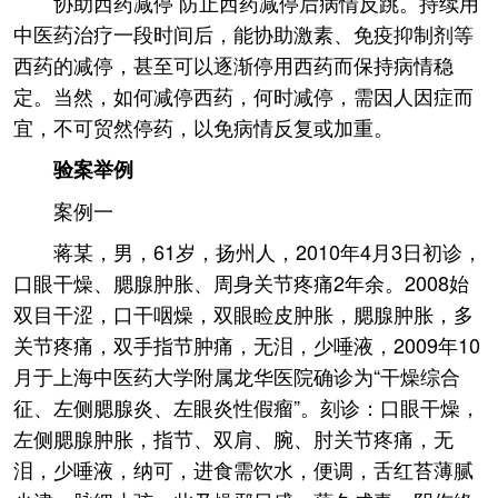
协助西药减停 防止西药减停后病情反跳。持续用
中医药治疗一段时间后，能协助激素、免疫抑制剂等
西药的减停，甚至可以逐渐停用西药而保持病情稳
定。当然，如何减停西药，何时减停，需因人因症而
宜，不可贸然停药，以免病情反复或加重。
验案举例
案例一
蒋某，男，61岁，扬州人，2010年4月3日初诊，
口眼干燥、腮腺肿胀、周身关节疼痛2年余。2008始
双目干涩，口干咽燥，双眼睑皮肿胀，腮腺肿胀，多
关节疼痛，双手指节肿痛，无泪，少唾液，2009年10
月于上海中医药大学附属龙华医院确诊为“干燥综合
征、左侧腮腺炎、左眼炎性假瘤”。刻诊：口眼干燥，
左侧腮腺肿胀，指节、双肩、腕、肘关节疼痛，无
泪，少唾液，纳可，进食需饮水，便调，舌红苔薄腻