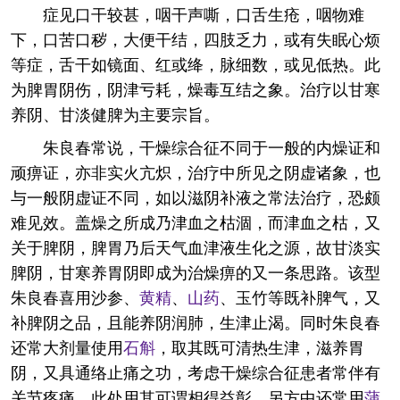
症见口干较甚，咽干声嘶，口舌生疮，咽物难
下，口苦口秽，大便干结，四肢乏力，或有失眠心烦
等症，舌干如镜面、红或绛，脉细数，或见低热。此
为脾胃阴伤，阴津亏耗，燥毒互结之象。治疗以甘寒
养阴、甘淡健脾为主要宗旨。
朱良春常说，干燥综合征不同于一般的内燥证和
顽痹证，亦非实火亢炽，治疗中所见之阴虚诸象，也
与一般阴虚证不同，如以滋阴补液之常法治疗，恐颇
难见效。盖燥之所成乃津血之枯涸，而津血之枯，又
关于脾阴，脾胃乃后天气血津液生化之源，故甘淡实
脾阴，甘寒养胃阴即成为治燥痹的又一条思路。该型
朱良春喜用沙参、
黄精
、
山药
、玉竹等既补脾气，又
补脾阴之品，且能养阴润肺，生津止渴。同时朱良春
还常大剂量使用
石斛
，取其既可清热生津，滋养胃
阴，又具通络止痛之功，考虑干燥综合征患者常伴有
关节疼痛，此处用其可谓相得益彰。另方中还常用
蒲