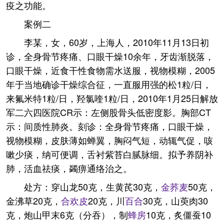
疫之功能。
案例二
李某，女，60岁，上海人，2010年11月13日初
诊，全身骨节疼痛、口眼干燥10余年，牙齿渐脱落，
口眼干燥，近食干性食物需水送服，视物模糊，2005
年于当地确诊干燥综合征，一直服用强的松1粒/日，
来氟米特1粒/日，羟氯喹1粒/日，2010年1月25日解放
军二六四医院CR示：左侧股骨头低密度影。胸部CT
示：间质性肺炎。刻诊：全身骨节疼痛，口眼干燥，
视物模糊，皮肤薄如蝉翼，胸闷气短，动辄气促，咳
嗽少痰，纳可便调，舌衬紫苔白腻脉细。拟予养阴补
肺，活血祛痰，蠲痹通络治之。
处方：穿山龙50克，生黄芪30克，
金荞麦
50克，
金沸草20克，
合欢皮
20克，川
百合
30克，山萸肉30
克，炮山甲末6克（分吞），制
蜂房
10克，炙僵蚕10