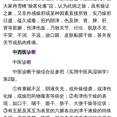
大家冉雪峰“燥甚化毒”说，认为此病之燥，虽有燥证
之象，又非外感燥邪或某种因素直接所致，实乃燥邪
日盛，蕴久成毒，煎灼阴津，伤及肺、胃、脾、肝、
肾等脏腑，伤津伤血，乃致关节、
经络
、肌肤不充、
不荣、不润、不温，故口眼、皮肤黏膜干燥，甚并发
关节或肌肉疼痛。
中西医
诊断
中医诊断
中医诊断干燥综合征参照《实用中医风湿病学》
第2版。
①有禀赋不足，阴液失充，或外燥侵袭，或津伤
化燥，或燥烈药物毒害等病史；②有津伤干燥的表
现，如口干、咽干、眼干、肤干、大便干燥等症状；
③有五脏及其互为表里的六腑各自的津干液燥的特殊