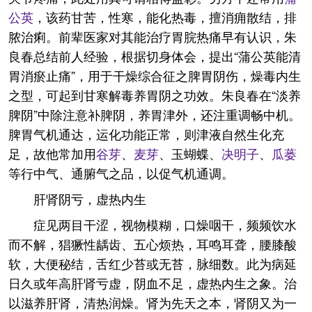
公英
，该药甘苦，性寒，能化热毒，擅消痈散结，排
脓治痢。前辈医家对其能治疗胃脘热痛早有认识，朱
良春总结前人经验，根据切身体会，提出“蒲公英能清
胃消瘀止痛”，用于干燥综合征之脾胃阴伤，燥毒内生
之型，可起到甘寒解毒养胃阴之功效。朱良春在“淡养
脾阴”中除注意补脾阴，养胃津外，还注重调畅中机。
脾胃气机通达，运化功能正常，则津液自然生化充
足，故他常加用
谷芽
、
麦芽
、玉蝴蝶、
决明子
、
瓜蒌
等行中气、通腑气之品，以促气机通调。
肝肾阴亏，虚热内生
症见两目干涩，视物模糊，口燥咽干，频频饮水
而不解，猖獗性龋齿、五心烦热，耳鸣耳聋，腰膝酸
软，大便秘结，舌红少苔或无苔，脉细数。此为病延
日久或年高肝肾亏虚，阴血不足，虚热内生之象。治
以滋养肝肾，清热润燥。肾为先天之本，肾阴又为一