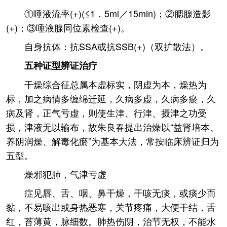
①唾液流率(+)(≤1．5ml／15min)；②腮腺造影
(+)；③唾液腺同位素检查(+)。
自身抗体：抗SSA或抗SSB(+)（双扩散法）。
五种证型辨证治疗
干燥综合征总属本虚标实，阴虚为本，燥热为
标，加之病情多缠绵迁延，久病多虚，久病多瘀，久
病及肾，正气亏虚，则使生津、行津、摄津之功受
损，津液无以输布，故朱良春提出治燥以“益肾培本、
养阴润燥、解毒化瘀”为基本大法，常按临床辨证归为
五型。
燥邪犯肺，气津亏虚
症见唇、舌、咽、鼻干燥，干咳无痰，或痰少而
黏，不易咳出或身热恶寒，关节疼痛，大便干结，舌
红，苔薄黄，脉细数。肺热伤阴，治节无权，不能水