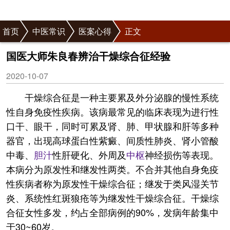
首页
中医常识
医案心得
正文
国医大师朱良春辨治干燥综合征经验
2020-10-07
干燥综合征是一种主要累及外分泌腺的慢性系统
性自身免疫性疾病。该病最常见的临床表现为进行性
口干、眼干，同时可累及肾、肺、甲状腺和肝等多种
器官，出现高球蛋白性紫癜、间质性肺炎、肾小管酸
中毒、
胆汁
性肝硬化、外周及
中枢
神经损伤等表现。
本病分为原发性和继发性两类。不合并其他自身免疫
性疾病者称为原发性干燥综合征；继发于类风湿关节
炎、系统性红斑狼疮等为继发性干燥综合征。干燥综
合征女性多发，约占全部病例的90%，发病年龄集中
于30~60岁。