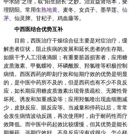
中求阴”之理，取“阳生阴长”之妙。治宜益肾培本，燮
理阴阳。常用生
熟地黄
、麦冬、女贞子、墨旱莲、
仙
茅
、仙灵脾、甘杞子、鸡血藤等。
中西医结合优势互补
目前，西医治疗干燥综合征主要是对症治疗，缓
解患者症状，阻止疾病的发展和延长患者的生存期。
如眼干予人工泪液滴眼；有重要脏器损害者，应用糖
皮质激素、甲氨蝶呤、环磷酰胺、羟氯喹等积极控制
病情。西医西药的即刻疗效和短期疗效的优势是明显
的，是中医中药所不及的，但是西药也有不少不良反
应，如长期应用糖皮质激素出现骨质疏松、无菌性骨
坏死、诱发和加重感染等；应用羟氯喹出现血细胞减
少，皮肤反应、眼反应等。当减量和停药以后，常常
会发生病情波动反跳，再次使用时，由于耐药性而疗
效降低。而中医中药起效比较缓慢，但其优势是能长
期服药，远期疗效好，不良反应没有或很少。怎么样