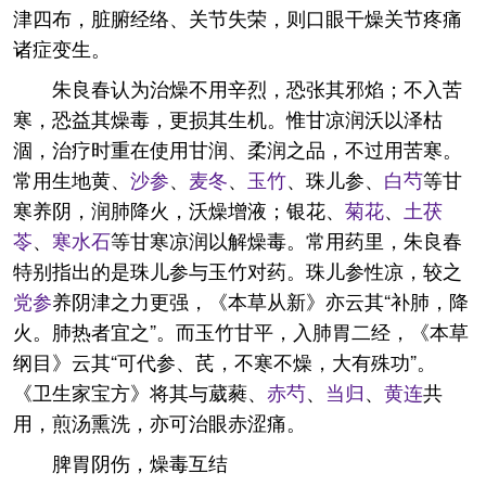
津四布，脏腑经络、关节失荣，则口眼干燥关节疼痛
诸症变生。
朱良春认为治燥不用辛烈，恐张其邪焰；不入苦
寒，恐益其燥毒，更损其生机。惟甘凉润沃以泽枯
涸，治疗时重在使用甘润、柔润之品，不过用苦寒。
常用生地黄、
沙参
、
麦冬
、
玉竹
、珠儿参、
白芍
等甘
寒养阴，润肺降火，沃燥增液；银花、
菊花
、
土
茯
苓
、
寒水石
等甘寒凉润以解燥毒。常用药里，朱良春
特别指出的是珠儿参与玉竹对药。珠儿参性凉，较之
党参
养阴津之力更强，《本草从新》亦云其“补肺，降
火。肺热者宜之”。而玉竹甘平，入肺胃二经，《本草
纲目》云其“可代参、芪，不寒不燥，大有殊功”。
《卫生家宝方》将其与葳蕤、
赤芍
、
当归
、
黄连
共
用，煎汤熏洗，亦可治眼赤涩痛。
脾胃阴伤，燥毒互结