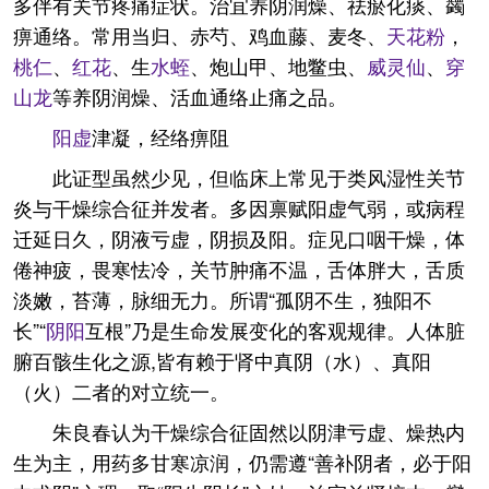
多伴有关节疼痛症状。治宜养阴润燥、祛瘀化痰、蠲
痹通络。常用当归、赤芍、鸡血藤、麦冬、
天花粉
，
桃仁
、
红花
、生
水蛭
、炮山甲、地鳖虫、
威灵仙
、
穿
山龙
等养阴润燥、活血通络止痛之品。
阳虚
津凝，经络痹阻
此证型虽然少见，但临床上常见于类风湿性关节
炎与干燥综合征并发者。多因禀赋阳虚气弱，或病程
迁延日久，阴液亏虚，阴损及阳。症见口咽干燥，体
倦神疲，畏寒怯冷，关节肿痛不温，舌体胖大，舌质
淡嫩，苔薄，脉细无力。所谓“孤阴不生，独阳不
长”“
阴阳
互根”乃是生命发展变化的客观规律。人体脏
腑百骸生化之源,皆有赖于肾中真阴（水）、真阳
（火）二者的对立统一。
朱良春认为干燥综合征固然以阴津亏虚、燥热内
生为主，用药多甘寒凉润，仍需遵“善补阴者，必于阳