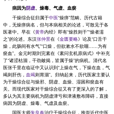
病因为
阴虚
、燥毒、气虚、血瘀
干燥综合征归属于
中医
“燥痹”范畴。历代古籍
中，无燥痹病名，但与本病相关的论述，可散见于各
医著中。早在《
黄帝
内经》即有“燥胜则干”“燥者濡
之”的论述。东汉
张仲景
在《
金匮要略
》论及“口舌干
燥，此肠间有水气”“口燥，但欲漱水不欲咽……为有
瘀血”。金元时期刘完素在《素问玄机原病式》中补充
了“诸涩枯涸，干劲皴揭，皆属于燥”的病机。清代名
医张千里在临证中又认识到“上燥在气，下燥在血，气
竭则肝伤，
血竭
则胃涸”。归纳起来，历代医家主要认
为干燥综合征与燥邪、阴虚、血燥、湿困和瘀血有
关。而现代医家对干燥综合征又有了更深入的了解，
多认为其主要病机为阴虚津亏和津液敷布障碍，直接
病因为阴虚、燥毒、气虚及血瘀。
国医大师
朱良春
治疗干燥综合征，推崇近代中医