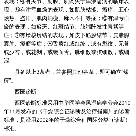
表现；④有关节、筋膜、肌肉失于津液濡润的临床表
现；⑤有津亏血燥的表现，如肌肤枯涩、瘙痒、五心
烦热、盗汗、肌肉消瘦、麻木不仁等症；⑥有津亏血
瘀的表现，如瘀斑、红斑结节、肢端阵发性青紫等
症；⑦有燥核痹结的表现，如皮下筋膜结节，皮脂腺
囊肿、瘿瘤等症；⑧舌质红或红绛，或有裂纹，无苔
或少苔，或花剥，或镜面舌。脉细数或弦细数，或细
涩。
具备以上3条者，兼参照其他各条，即可确立“燥
痹”。
西医诊断
西医诊断标准采用中华医学会风湿病学分会2010
年11月发布的《干燥综合征诊断及治疗指南》的诊断
标准，是沿用2002年的干燥综合征国际分类（诊断）
标准。