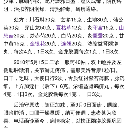
少津，脉细小弦。此乃燥邪日盛，蕴久成毒，阴伤络
阻，治拟养阴润燥、清热解毒、蠲痹通络。
处方：川石斛30克，玄参15克，生地30克，蒲公
英30克，穿山龙50克，
夏枯草
12克，炙
守宫
15克，
山
慈菇
30克，炒赤芍20克，白芍20克、炙
僵蚕
20克，甘
中黄15克，
金银花
20克，
连翘
20克。浓缩益肾蠲痹
丸，每次4克，1日3次。金龙胶囊每次1克，1日3次。
2010年5月15日二诊：服药40帖，双上睑肿及左
侧腮肿渐消，关节游走疼痛，需服美洛昔康1粒/日。
口干，乏味，大便日行2次，舌质红衬紫苔薄腻，脉沉
细。上方加蔻仁（后下）6克。浓缩益肾蠲痹丸，每次
4克，1日3次。金龙胶囊每次1克，一日3次。
后治守原法，随证加减，至9月0日面诊，腮腺、
眼睑肿消，口眼干燥显缓，纳可便调，患者甚为欣
喜。电话函诊至今，病情稳定，以扶正蠲痹胶囊巩固