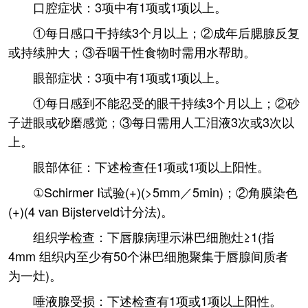
口腔症状：3项中有1项或1项以上。
①每日感口干持续3个月以上；②成年后腮腺反复
或持续肿大；③吞咽干性食物时需用水帮助。
眼部症状：3项中有1项或1项以上。
①每日感到不能忍受的眼干持续3个月以上；②砂
子进眼或砂磨感觉；③每日需用人工泪液3次或3次以
上。
眼部体征：下述检查任1项或1项以上阳性。
①Schirmer I试验(+)(>5mm／5min)；②角膜染色
(+)(4 van Bijsterveld计分法)。
组织学检查：下唇腺病理示淋巴细胞灶≥1(指
4mm 组织内至少有50个淋巴细胞聚集于唇腺间质者
为一灶)。
唾液腺受损：下述检查有1项或1项以上阳性。