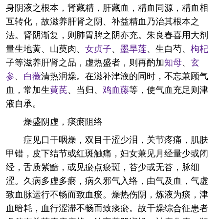
身阴液之根本，肾藏精，肝藏血，精血同源，精血相
互转化，故滋养肝肾之阴、补益精血乃治其根本之
法。肾阴渐复，则肺胃脾之阴亦充。朱良春喜用大剂
量生地黄、山萸肉、
女贞子
、
墨旱莲
、生白芍、
枸杞
子等滋养肝肾之品，虚热盛者，则再酌加
知母
、
玄
参
、
白薇
清热润燥。在滋补津液的同时，不忘兼顾气
血，常加生
黄芪
、当归、
鸡血藤
等，使气血充足则津
液自承。
燥盛阴虚，痰瘀阻络
症见口干咽燥，双目干涩少泪，关节疼痛，肌肤
甲错，皮下结节或红斑触痛，妇女兼见月经量少或闭
经，舌质紫黯，或见瘀点瘀斑，苔少或无苔，脉细
涩。久病多虚多瘀，病久邪气入络，由气及血，气虚
致血脉运行不畅而致血瘀。燥热伤阴，炼液为痰，津
血暗耗，血行涩滞不畅而致痰瘀。故干燥综合征患者