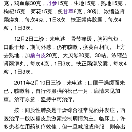
克，鸡血藤30克，
丹参
15克，生地15克，熟地15克，
枸杞15克，菊花15克，炙
甘草
6克，30剂。浓缩益肾
蠲痹丸，每次4克，1日3次。扶正蠲痹胶囊，每次4
粒，1日3次。
12月2日二诊：来电述：骨节痛缓，胸闷气短，
口眼干燥，期间外感，仍有咳嗽，痰黄白相间。上方
去熟地，加
桑白皮
20克、大贝母20克。30帖。浓缩益
肾蠲痹丸，每次4克，1日3次。扶正蠲痹胶囊，每次4
粒，1日3次。
2011年2月10日三诊，来电述：口眼干燥缓而未
已，咳嗽释，自行停服强的松已一月，病情未见加
重。治守原意，坚持中药治疗。
按：间质性肺炎是干燥综合征常见的并发症，西
医治疗一般以糖皮质激素控制病情为主。临床上，许
多患者在用药初疗效佳，但一旦减服或停服，则会出