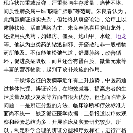
现症状加重或反弹，严重影响生存质量，痛苦不堪。
间质性肺炎属中医“咳喘”“肺胀”等范畴。朱良春认为，
此病虽病证虚实夹杂，但始终从痰瘀论治，治疗上以
肃肺祛痰、活血通络为主。朱良春除喜用穿山龙外，
还擅用虫类药，如蜂房、僵蚕、炮山甲、水蛭、
地龙
等。他认为虫类药的钻透剔邪、开瘀散结非一般植物
药所能及。不仅能够松弛气道，舒展肺络，改善循
环，促进炎症吸收，而且还含有蛋白质、微量元素等
丰富的营养物质，起到了攻补兼施的作用。
干燥综合征的发病率近年有上升趋势，中医药通
过整体把握、辨证论治，在增效减毒、提高患者的生
活质量及减少复发等方面有很大优势。但也面临诸多
问题：一是辨证分型的方法、临床诊断和疗效标准方
面尚不统一，缺乏循证医学依据；二是报道以疗效观
察和经验总结为多，开展临床及实验研究较少。所
以，制定科学合理的辨证分型和疗效标准，进行严格