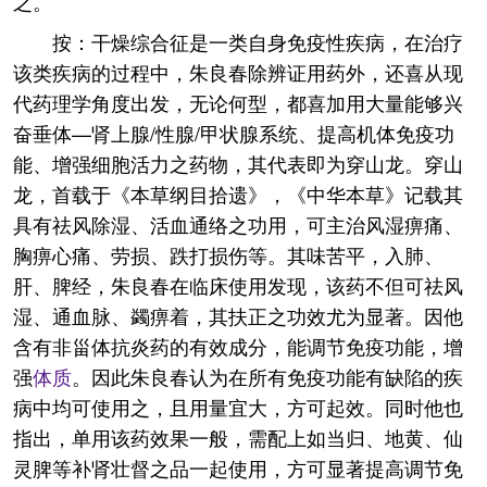
之。
按：干燥综合征是一类自身免疫性疾病，在治疗
该类疾病的过程中，朱良春除辨证用药外，还喜从现
代药理学角度出发，无论何型，都喜加用大量能够兴
奋垂体—肾上腺/性腺/甲状腺系统、提高机体免疫功
能、增强细胞活力之药物，其代表即为穿山龙。穿山
龙，首载于《本草纲目拾遗》，《中华本草》记载其
具有祛风除湿、活血通络之功用，可主治风湿痹痛、
胸痹心痛、劳损、跌打损伤等。其味苦平，入肺、
肝、脾经，朱良春在临床使用发现，该药不但可祛风
湿、通血脉、蠲痹着，其扶正之功效尤为显著。因他
含有非甾体抗炎药的有效成分，能调节免疫功能，增
强
体质
。因此朱良春认为在所有免疫功能有缺陷的疾
病中均可使用之，且用量宜大，方可起效。同时他也
指出，单用该药效果一般，需配上如当归、地黄、仙
灵脾等补肾壮督之品一起使用，方可显著提高调节免