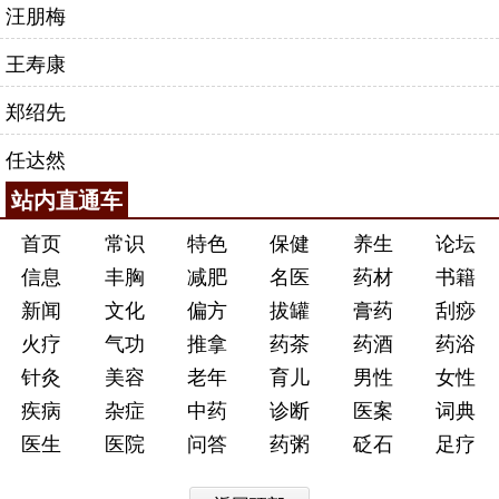
汪朋梅
王寿康
郑绍先
任达然
站内直通车
首页
常识
特色
保健
养生
论坛
信息
丰胸
减肥
名医
药材
书籍
新闻
文化
偏方
拔罐
膏药
刮痧
火疗
气功
推拿
药茶
药酒
药浴
针灸
美容
老年
育儿
男性
女性
疾病
杂症
中药
诊断
医案
词典
医生
医院
问答
药粥
砭石
足疗