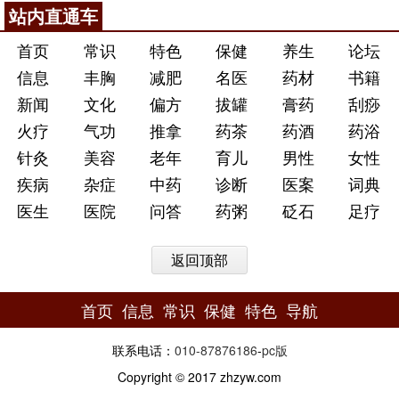
站内直通车
首页
常识
特色
保健
养生
论坛
信息
丰胸
减肥
名医
药材
书籍
新闻
文化
偏方
拔罐
膏药
刮痧
火疗
气功
推拿
药茶
药酒
药浴
针灸
美容
老年
育儿
男性
女性
疾病
杂症
中药
诊断
医案
词典
医生
医院
问答
药粥
砭石
足疗
返回顶部
首页
信息
常识
保健
特色
导航
联系电话：
010-87876186
-
pc版
Copyright © 2017 zhzyw.com