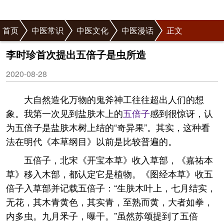
首页
中医常识
中医文化
中医漫话
正文
李时珍首次提出五倍子是虫所造
2020-08-28
大自然造化万物的鬼斧神工往往超出人们的想
象。我第一次见到盐肤木上的
五倍子
感到很惊讶，认
为五倍子是盐肤木树上结的“奇异果”。其实，这种看
法在明代《本草纲目》以前是比较普遍的。
五倍子，北宋《开宝本草》收入草部，《嘉祐本
草》移入木部，都认定它是植物。《图经本草》收五
倍子入草部并记载五倍子：“生肤木叶上，七月结实，
无花，其木青黄色，其实青，至熟而黄，大者如拳，
内多虫。九月釆子，曝干。”虽然苏颂提到了五倍