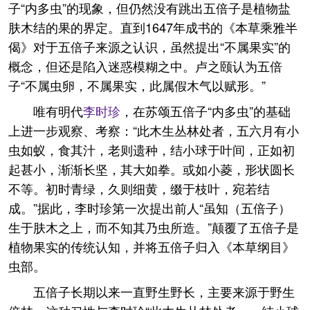
子“内多虫”的现象，但仍然没有跳出五倍子是植物盐
肤木结的果的界定。直到1647年成书的《本草乘雅半
偈》对于五倍子来源之认识，虽然提出“不属果实”的
概念，但还是陷入迷惑模糊之中。卢之颐认为五倍
子“不属虫卵，不属果实，此属假木气以赋形。”
唯有明代
李时珍
，在苏颂五倍子“内多虫”的基础
上进一步观察、考察：“此木生丛林处者，五六月有小
虫如蚁，食其汁，老则遗种，结小球于叶间，正如初
起甚小，渐渐长坚，其大如拳。或如小菱，形状圆长
不等。初时青绿，久则细黄，缀于枝叶，宛若结
成。”据此，李时珍第一次提出前人“虽知（五倍子）
生于肤木之上，而不知其乃虫所造。”颠覆了五倍子是
植物果实的传统认知，并将五倍子归入《本草纲目》
虫部。
五倍子长期以来一直野生野长，主要来源于野生