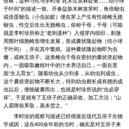
倍林，这种习性与李时珍“此木生丛林处者……结小球
于叶间”的描述一致。开春盐肤木树发芽时，角倍蚜虫
或倍蛋蚜虫（小虫如蚁）便在芽上产生有性雄雌无翅
蚜虫，性交后生出无翅雌虫，俗称干母，干母（可能
就是李时珍所称之“老则遗种”）入侵芽内组织，刺激
周围叶细胞畸形增生发展，形成囊状隆起物（结小球
于叶间），并在其中繁殖。这种囊状隆起物即为虫
瘿，或称五倍子。这类雌虫干母在密封的囊状突起物
内，一面吸取嫩枝叶中的汁水养活自己，一面在里
面“生儿育女”。随着幼虫从少到多，从幼虫到成虫，
这个囊状突起物不断长大，待到幼虫都长成有翅的成
虫以后，便能破囊而出，也就是时珍所说的“虫必穿
坏”。于是就有了五倍子的正确采收、加工方法：“山
人霜降前釆取，蒸杀货之。”
李时珍的观察与描述已经很接近现代五倍子生物
学成因，这在400余年前的当时，确实是对五倍子来