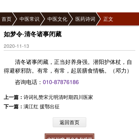
首页
中医常识
中医文化
医药诗词
正文
如梦令·清冬诸事闭藏
2020-11-13
清冬诸事闭藏，正当好养身强。潜阳护体杖，自
得避秽邪防。有常，有常，起居膳食情畅。（邓力）
咨询电话：
010-87876186
上一篇：
诗词礼赞宋元明清时期四川医家
下一篇：
满江红 援鄂出征
返回首页