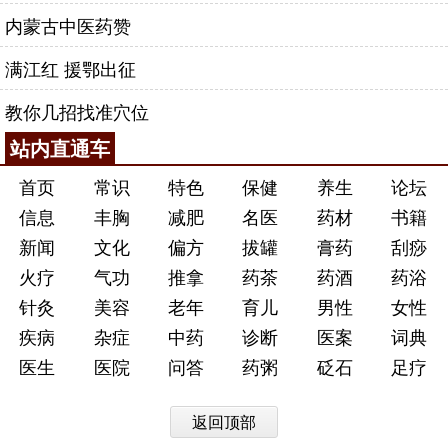
内蒙古中医药赞
满江红 援鄂出征
教你几招找准穴位
站内直通车
首页
常识
特色
保健
养生
论坛
信息
丰胸
减肥
名医
药材
书籍
新闻
文化
偏方
拔罐
膏药
刮痧
火疗
气功
推拿
药茶
药酒
药浴
针灸
美容
老年
育儿
男性
女性
疾病
杂症
中药
诊断
医案
词典
医生
医院
问答
药粥
砭石
足疗
返回顶部