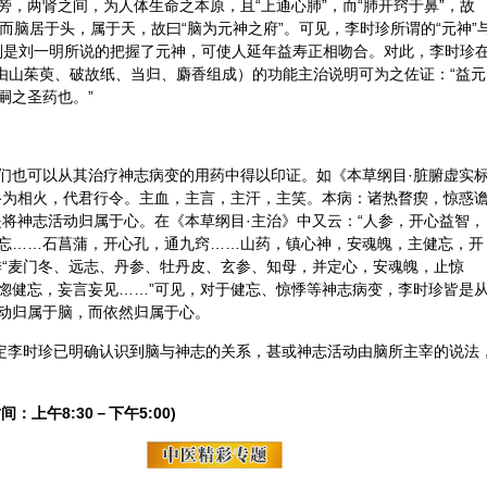
，两肾之间，为人体生命之本原，且“上通心肺”，而“肺开窍于鼻”，故
”，而脑居于头，属于天，故曰“脑为元神之府”。可见，李时珍所谓的“元神”
特别是刘一明所说的把握了元神，可使人延年益寿正相吻合。对此，李时珍
（由山茱萸、破故纸、
当归
、
麝香
组成）的功能主治说明可为之佐证：“益元
嗣之圣药也。”
们也可以从其治疗神志病变的用药中得以印证。如《本草纲目·脏腑虚实
络为相火，代君行令。主血，主言，主汗，主笑。本病：诸热瞀瘈，惊惑
将神志活动归属于心。在《本草纲目·主治》中又云：“
人参
，开心益智，
忘……
石菖蒲
，开心孔，通九窍……
山药
，镇心神，安魂魄，主健忘，开
“
麦门冬
、远志、
丹参
、
牡丹皮
、
玄参
、
知母
，并定心，安魂魄，止惊
惚健忘，妄言妄见……”可见，对于健忘、惊悸等神志病变，李时珍皆是
动归属于脑，而依然归属于心。
认定李时珍已明确认识到脑与神志的关系，甚或神志活动由脑所主宰的说法
间：上午8:30－下午5:00)