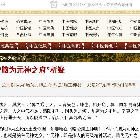
今名医
药材市场
中医简史
中医书籍
中医新闻
望闻问切
中药
方秘方
中医拔罐
中医膏药
中医刮痧
中医火疗
中医气功
中医
医针灸
自然疗法
中医丰胸
中医减肥
中医美容
老年保健
中医
疑难杂症
中医信息
中医常识
中医特色
中医
脑为元神之府”析疑
“脑为元神之府”析疑
，之所以认为“脑为元神之府”即是“脑主神明”，乃是将“元神”作为“精神神
夷
》。其文曰：“鼻气通于天。天者头也，肺也。肺开窍于鼻，而阳明胃
之窍。人之中气不足，清阳不升，则头为之倾，九窍为之不利。辛夷之辛
上行通于天，所以能温中，治头面目鼻九窍之病。”
都将此作为立论的重要依据，如姜唯在《略论脑主神明》中谓：“脑为元神之
，也就是脑主元神之义。”“元神，即是指人的高级精神活动。脑为元神之