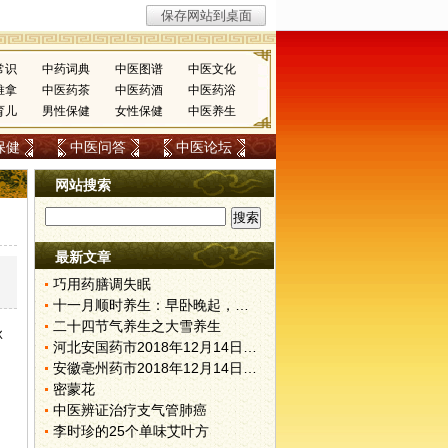
常识
中药词典
中医图谱
中医文化
推拿
中医药茶
中医药酒
中医药浴
育儿
男性保健
女性保健
中医养生
保健
中医问答
中医论坛
网站搜索
最新文章
巧用药膳调失眠
十一月顺时养生：早卧晚起，保护阳气
二十四节气养生之大雪养生
脉
河北安国药市2018年12月14日快讯
安徽亳州药市2018年12月14日快讯
密蒙花
中医辨证治疗支气管肺癌
李时珍的25个单味艾叶方