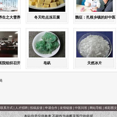
养生之大雪养生
冬天吃点冻豆腐
魏征：扎根乡镇的好中医
范培训
医院组织召开健康扶贫工作专题会议
皂矾
天然冰片
局
|
联系方式
|
人才招聘
|
投稿反馈
|
申请合作
|
友情链接
|
中医问答
|
网站导航
|
精彩图文
本站信息仅供参考 不能作为诊断及医疗的依据