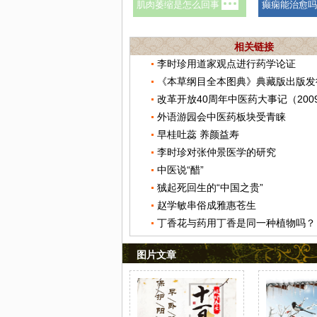
相关链接
李时珍用道家观点进行药学论证
《本草纲目全本图典》典藏版出版发
外语游园会中医药板块受青睐
早桂吐蕊 养颜益寿
李时珍对张仲景医学的研究
中医说“醋”
狨起死回生的“中国之贵”
赵学敏串俗成雅惠苍生
丁香花与药用丁香是同一种植物吗？
图片文章