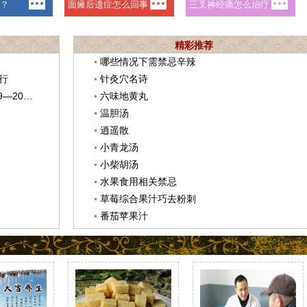
精彩推荐
哪些情况下需禁忌辛辣
行
针灸穴名诗
改革开放40周年中医药大事记（2009—2012年）
六味地黄丸
温胆汤
逍遥散
小青龙汤
小柴胡汤
水果食用相关禁忌
草莓综合果汁巧去粉刺
番茄苹果汁