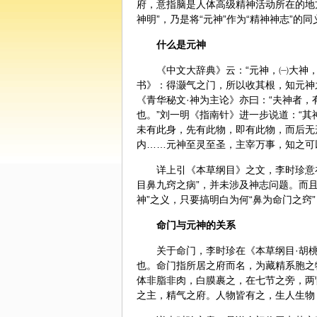
府，意指脑是人体高级精神活动所在的地方
神明”，乃是将“元神”作为“精神神志”的
什么是元神
《中文大辞典》云：“元神，㈠大神
书》：得灏气之门，所以收其根，知元神
《青华秘文·神为主论》亦曰：“夫神者
也。”刘一明《指南针》进一步说道：“
未有此身，先有此物，即有此物，而后无
内……元神至灵至圣，主宰万事，知之可以
详上引《本草纲目》之文，
李时珍
意
目鼻九窍之病”，并未涉及神志问题。而且
神”之义，只要搞明白为何“鼻为命门之窍”
命门与元神的关系
关于命门，李时珍在《本草纲目·胡
也。命门指所居之府而名，为藏精系胞之
体非脂非肉，白膜裹之，在七节之旁，两
之主，精气之府。人物皆有之，生人生物