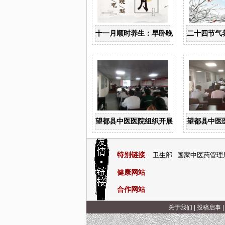
十一月顺时养生：早卧晚起，保护阳气
二十四节气
望都县中医医院组织开展中医病历书写规
望都县中医
特别链接
卫生部
国家中医药管理
健康网站
合作网站
关于我们
|
投稿启事