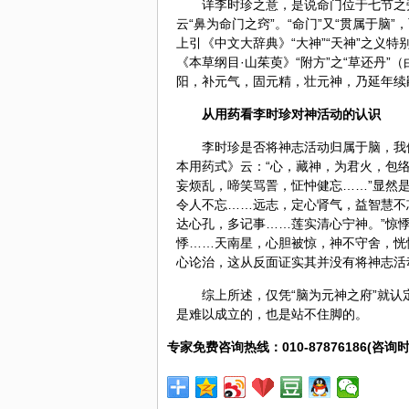
详李时珍之意，是说命门位于七节之旁
云“鼻为命门之窍”。“命门”又“贯属于脑
上引《中文大辞典》“大神”“天神”之义
《本草纲目·
山茱萸
》“附方”之“草还丹”
阳，补元气，固元精，壮元神，乃延年续
从用药看李时珍对神活动的认识
李时珍是否将神志活动归属于脑，我
本用药式》云：“心，藏神，为君火，包
妄烦乱，啼笑骂詈，怔忡健忘……”显然是
令人不忘……
远志
，定心肾气，益智慧不
达心孔，多记事……莲实清心宁神。”惊悸
悸……
天南星
，心胆被惊，神不守舍，恍
心论治，这从反面证实其并没有将神志活
综上所述，仅凭“脑为元神之府”就
是难以成立的，也是站不住脚的。
专家免费咨询热线：010-87876186(咨询时