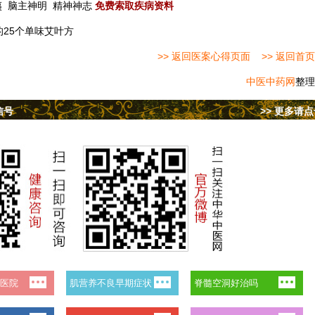
夷
脑主神明
精神神志
免费索取疾病资料
的25个单味艾叶方
>> 返回医案心得页面
>> 返回首页
中医中药网
整理
信号
>> 更多请