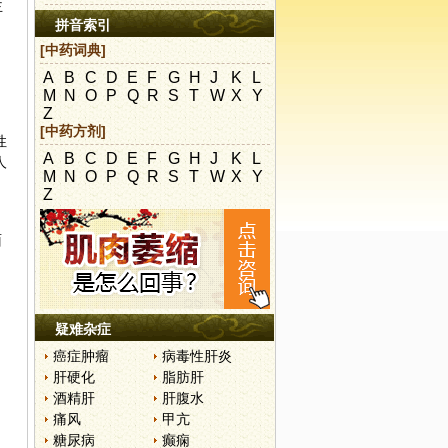
主
拼音索引
[中药词典]
A
B
C
D
E
F
G
H
J
K
L
M
N
O
P
Q
R
S
T
W
X
Y
Z
[中药方剂]
性
A
B
C
D
E
F
G
H
J
K
L
人
M
N
O
P
Q
R
S
T
W
X
Y
Z
面
疑难杂症
癌症肿瘤
病毒性肝炎
肝硬化
脂肪肝
酒精肝
肝腹水
痛风
甲亢
糖尿病
癫痫