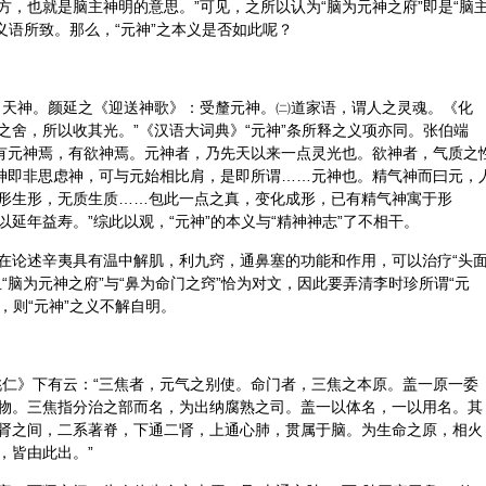
，也就是脑主神明的意思。”可见，之所以认为“脑为元神之府”即是“脑
同义语所致。那么，“元神”之本义是否如此呢？
，天神。颜延之《迎送神歌》：受釐元神。㈡道家语，谓人之灵魂。《化
之舍，所以收其光。”《汉语大词典》“元神”条所释之义项亦同。张伯端
，有元神焉，有欲神焉。元神者，乃先天以来一点灵光也。欲神者，气质之
其神即非思虑神，可与元始相比肩，是即所谓……元神也。精气神而曰元，
形生形，无质生质……包此一点之真，变化成形，已有精气神寓于形
延年益寿。”综此以观，“元神”的本义与“精神神志”了不相干。
在论述辛夷具有温中解肌，利九窍，通鼻塞的功能和作用，可以治疗“头
“脑为元神之府”与“鼻为命门之窍”恰为对文，因此要弄清李时珍所谓“元
，则“元神”之义不解自明。
桃仁
》下有云：“三焦者，元气之别使。命门者，三焦之本原。盖一原一委
物。三焦指分治之部而名，为出纳腐熟之司。盖一以体名，一以用名。其
肾之间，二系著脊，下通二肾，上通心肺，贯属于脑。为生命之原，相火
，皆由此出。”