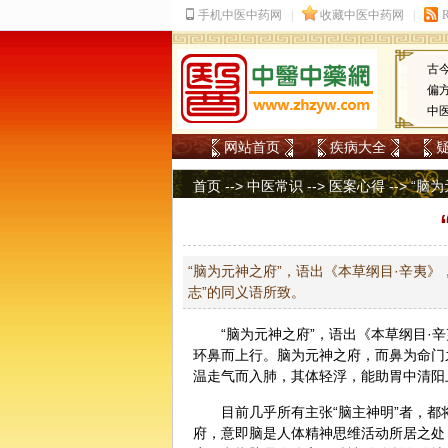
古
偏
中
网站首页
疾病大全
首页
-->
中医常识
-->
医案心得
--> “
“脑为元神之府”，语出《本草纲目·辛夷》
志”的同义语所致。
“脑为元神之府”，语出《本草纲目·
辛
环鼻而上行。脑为元神之府，而鼻为
命门
温走气而入肺，其体轻浮，能助胃中清阳
目前几乎所有主张“脑主神明”者，
府，意即脑是人体精神思维活动所居之处