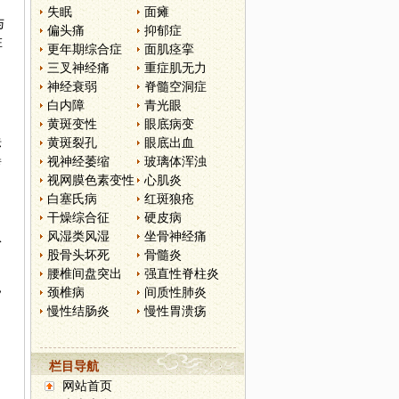
失眠
面瘫
与
偏头痛
抑郁症
在
更年期综合症
面肌痉挛
三叉神经痛
重症肌无力
神经衰弱
脊髓空洞症
白内障
青光眼
黄斑变性
眼底病变
黄斑裂孔
眼底出血
标
视神经萎缩
玻璃体浑浊
谵
视网膜色素变性
心肌炎
白塞氏病
红斑狼疮
干燥综合征
硬皮病
风湿类风湿
坐骨神经痛
从
股骨头坏死
骨髓炎
腰椎间盘突出
强直性脊柱炎
，
颈椎病
间质性肺炎
慢性结肠炎
慢性胃溃疡
栏目导航
网站首页