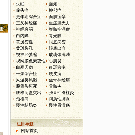
失眠
面瘫
偏头痛
抑郁症
更年期综合症
面肌痉挛
三叉神经痛
重症肌无力
点击
神经衰弱
脊髓空洞症
白内障
青光眼
黄斑变性
眼底病变
黄斑裂孔
眼底出血
视神经萎缩
玻璃体浑浊
视网膜色素变性
心肌炎
白塞氏病
红斑狼疮
干燥综合征
硬皮病
风湿类风湿
坐骨神经痛
股骨头坏死
骨髓炎
腰椎间盘突出
强直性脊柱炎
颈椎病
间质性肺炎
慢性结肠炎
慢性胃溃疡
栏目导航
网站首页