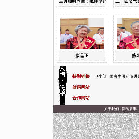
三月顺时养生：晚睡早起 食甜养肝
二十四节气
廖品正
熊
特别链接
卫生部
国家中医药管理
健康网站
合作网站
关于我们
|
投稿启事