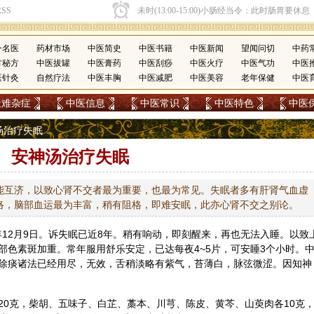
今名医
药材市场
中医简史
中医书籍
中医新闻
望闻问切
中药
方秘方
中医拔罐
中医膏药
中医刮痧
中医火疗
中医气功
中医
医针灸
自然疗法
中医丰胸
中医减肥
中医美容
老年保健
中医
疑难杂症
中医信息
中医常识
中医特色
中医
神汤治疗失眠
安神汤治疗失眠
能互济，以致心肾不交者最为重要，也最为常见。失眠者多有肝肾气血虚
络，脑部血运最为丰富，稍有阻格，即难安眠，此亦心肾不交之别论。
8年12月9日。诉失眠已近8年。稍有响动，即刻醒来，再也无法入睡。以致
部色素斑加重。常年服用舒乐安定，已达每夜4~5片，可安睡3个小时。
除痰诸法已经用尽，无效，舌稍淡略有紫气，苔薄白，脉弦微涩。因知神
20克，
柴胡
、
五味子
、
白芷
、
藁本
、
川芎
、
陈皮
、
黄芩
、山萸肉各10克