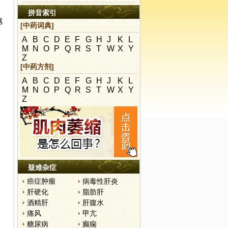
拼音索引
感
[中药词典]
剂
A
B
C
D
E
F
G
H
J
K
L
M
N
O
P
Q
R
S
T
W
X
Y
Z
[中药方剂]
A
B
C
D
E
F
G
H
J
K
L
M
N
O
P
Q
R
S
T
W
X
Y
Z
疑难杂症
癌症肿瘤
病毒性肝炎
肝硬化
脂肪肝
酒精肝
肝腹水
痛风
甲亢
糖尿病
癫痫