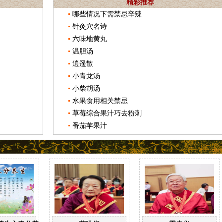
精彩推荐
哪些情况下需禁忌辛辣
针灸穴名诗
六味地黄丸
温胆汤
逍遥散
小青龙汤
小柴胡汤
水果食用相关禁忌
草莓综合果汁巧去粉刺
番茄苹果汁