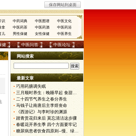
常识
中药词典
中医图谱
中医文化
推拿
中医药茶
中医药酒
中医药浴
育儿
男性保健
女性保健
中医养生
保健
中医问答
中医论坛
网站搜索
最新文章
巧用药膳调失眠
三月顺时养生：晚睡早起 食甜养肝
二十四节气养生之春分养生
上
马钱子让南唐后主李煜丧命
中
《西游记》与李时珍的渊源
踏青赏花归来后 莫忘清洁这步骤
春暖花开养生季 四个方面要牢记
糖尿病患者饮食四原则--慢、绿、杂、和
，