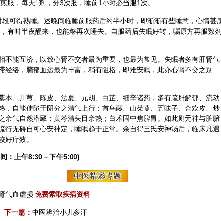
水煎服，每天1剂，分3次服，睡前1小时必当服1次。
时段可得熟睡。述晚间临睡前服药后约半小时，即渐渐有些睡意，心情甚
小时，有时半夜醒来，也能够再次睡去。自服药后失眠好转，嘱原方再服数
相不能互济，以致心肾不交者最为重要，也最为常见。失眠者多有肝肾气
滞
经络
，脑部血运最为丰富，稍有阻格，即难安眠，此亦心肾不交之别
藁本、川芎、陈皮、法夏、元胡、白芷、
细辛
诸药，多有疏肝解郁、流动
热，自能使陷于阴分之清气上行；首乌藤、
山茱萸
、五味子、合欢皮、炒
之余气自然潜藏；黄芩清头目余热；白术固中焦脾胃。如此则元神与脏腑
流行无碍自可心安神定，睡眠趋于正常。余自得王氏安神汤后，临床凡遇
较好疗效。
间：上午8:30－下午5:00)
肾气血虚损
免费索取疾病资料
下一篇：
中医辨治小儿多汗