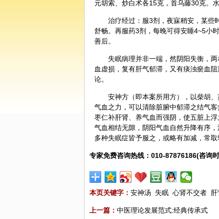
元胡索、炒
白术
各15克，
首乌藤
30克。
治疗经过：服3剂，夜寐稍安，某些
舒畅。再服药3剂，每晚可得安睡4~5
善后。
失眠病理并非一端，然
阴阳
失衡，两
血虚损，复有肝气郁滞，又有痰浊瘀血阻
论。
安神方（即本案所用方），以柴胡、
气血之力，可以清除脏腑中郁滞之结气客
枣仁补肝肾、养气血而强阴，使五脏上浮
气血相结无隙，阴阳气血自然升降有序，
多种失眠症皆予服之，或略有加减，常取
专家免费咨询热线：010-87876186(咨询时
本页关键字：
安神汤
失眠
心肾不交者
肝
上一篇：
中医理论发展范式:经典传承式