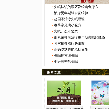
相关链接
失眠认识的误区及经典食疗方
治疗更年期综合征经验
赵国岑治疗失眠经验
春季常见病小验方
失眠、盗汗验案
邵素菊针刺治疗更年期失眠的经验
耳穴揿针治疗失眠案
正确吃糖也能治病养生
失眠良方调失眠
中医药辨治失眠
图片文章