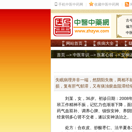
古
偏
中
网站首页
疾病大全
首页
-->
中医常识
-->
医案心得
--> 安
失眠病理并非一端，然阴阳失衡，两相不
损，复有肝气郁滞，又有痰浊瘀血阻滞经
刘某，女，36岁。初诊日期：200
班工作精神不振，记忆力也渐渐下降，面
药气血双补、调养心脾、镇惊安神、养阴
经衰弱多心肾不交者，遂以安神汤治之。
处方：
合欢皮
、炒
酸枣仁
、法
半夏
各