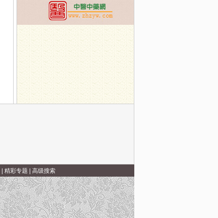
-小心夏季高发病急性肠胃炎
14日：北京中日友好医院血液科陈艳荣--白血病预防知识
|
精彩专题
|
高级搜索