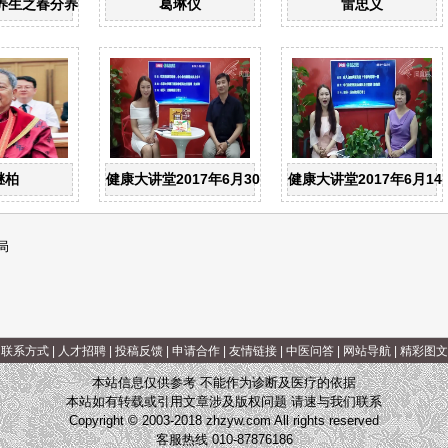
养生之春分养生
葛琳仪
雷忠义
继柏
健康大讲堂2017年6月30日：中医科主任医师史成和-
健康大讲堂2017年6月
局
|
联系方式
|
人才招聘
|
投稿反馈
|
申请合作
|
友情链接
|
中医问答
|
网站导航
|
精彩图文
本站信息仅供参考 不能作为诊断及医疗的依据
本站如有转载或引用文章涉及版权问题 请速与我们联系
Copyright © 2003-2018 zhzyw.com All rights reserved
客服热线 010-87876186