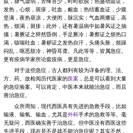
疭，脉气虚弱，舌绛苔少，时时欲脱；热盛动血证，
发热，心烦，斑疹，吐血，衄血；热结蓄血证，少腹
坚满，夜热昼凉，大便闭，脉沉实；气血两燔证，高
热，烦渴，斑疹；此外，还有暑温病中如暑风证之抽
搐；暑厥证之猝然昏倒，手足厥冷；暑瘵证之烦热口
渴，咳喘吐血；暑秽证之发热自汗，头痛头胀，烦躁
闷乱，呕恶肢冷，神昏耳聋。凡此等等，皆属急症。
更有疫病学家所论瘟疫病，更是急症。
对于这些急症，古人都列有较为详备的理、法、
方、药。故检阅历代医家的
医案
，总是可以看到大量
的急症验案。可以肯定，中医本来就能治急症，而且
善治急症。
众所周知，现代西医具有先进的急救手段，比如
输液、输氧、输血，尤其是
外科
手术的急救等等。毫
无疑问，西医确实善于治急症。但中医没有西医这些
先进手段，现在是不是就不能治急症呢？其实不然，