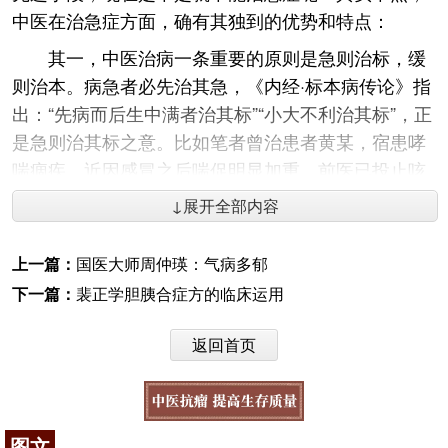
中医在治急症方面，确有其独到的优势和特点：
其一，中医治病一条重要的原则是急则治标，缓
则治本。病急者必先治其急，《内经·标本病传论》指
出：“先病而后生中满者治其标”“小大不利治其标”，正
是急则治其标之意。比如笔者曾治患者黄某，宿患哮
喘痼疾，近因感冒之后喘促明显加重，前医已投止咳
平喘之剂。可近5日以来，突然出现腹胀为鼓，大便不
↓展开全部内容
通，气喘随之加剧。邀余前往会诊，余曰：“患者此时
腹胀便闭在急，当务之急，必须先通其腑气，方可转
上一篇：
国医大师周仲瑛：气病多郁
危为安。”遂处以小承气汤重剂，一剂而大便通，二剂
下一篇：
裴正学胆胰合症方的临床运用
而腹胀除，气喘随之大减。
其二，中医治病是辨证施治，必须针对本质，治
返回首页
其病本。许多急症的症状表现非常危急，但若只看到
现象而去见症治症，没有抓住本质，往往不能取效；
只有抓住本质，治其病本，才能取得速效。比如：笔
图文