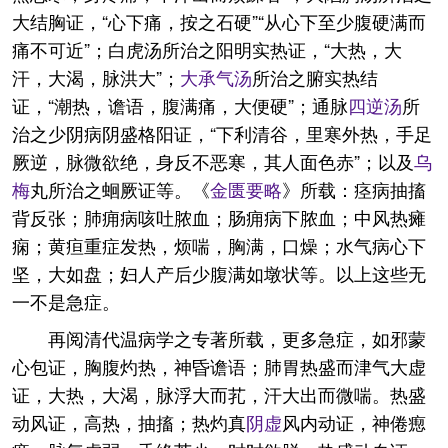
大结胸证，“心下痛，按之石硬”“从心下至少腹硬满而
痛不可近”；白虎汤所治之阳明实热证，“大热，大
汗，大渴，脉洪大”；
大承气汤
所治之腑实热结
证，“潮热，谵语，腹满痛，大便硬”；通脉
四逆汤
所
治之少阴病阴盛格阳证，“下利清谷，里寒外热，手足
厥逆，脉微欲绝，身反不恶寒，其人面色赤”；以及
乌
梅
丸所治之蛔厥证等。《
金匮要略
》所载：痉病抽搐
背反张；肺痈病咳吐脓血；肠痈病下脓血；中风热瘫
痫；黄疸重症发热，烦喘，胸满，口燥；水气病心下
坚，大如盘；妇人产后少腹满如墩状等。以上这些无
一不是急症。
再阅清代温病学之专著所载，更多急症，如邪蒙
心包证，胸腹灼热，神昏谵语；肺胃热盛而津气大虚
证，大热，大渴，脉浮大而芤，汗大出而微喘。热盛
动风证，高热，抽搐；热灼真
阴虚
风内动证，神倦瘛