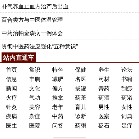
前在某医院已做剖腹切除术。可手术后20余日，仅转
补气养血止血方治产后出血
几次矢气，却一直未解大便，进而小便亦显不畅。医
百合类方与中医体温管理
院多次会诊，结论均为肠梗阻，但用药物及其他疗法
未能取效，只得考虑再行剖腹手术。可是患者第一次
中药治帕金森病一例体会
剖腹术后25天，不仅不宜再行剖腹，而且患者的全身
贯彻中医药法应强化“五种意识”
情况甚差，腹胀，呕逆，不能进食，呼吸迫促，身体
衰弱，不能起坐站立。会诊时，见患者腹胀如鼓，叩
站内直通车
之有声，身发低热，呕逆间作，呼吸短促，舌苔黄燥
首页
常识
特色
保健
养生
论坛
而腻，脉象沉数有力。当务之急，必须通其大便，方
信息
丰胸
减肥
名医
药材
书籍
可救其燃眉，乃拟大承气汤重剂，
大黄
、
芒硝
均用至
新闻
文化
偏方
拔罐
膏药
刮痧
30克，并嘱其急速频煎频服，8小时之后患者连呼腹
火疗
气功
推拿
药茶
药酒
药浴
痛，随之矢气，旋即大便，排出数粒弹丸样粪便之
针灸
美容
老年
育儿
男性
女性
后，随之大下，排泄物臭气熏人，患者亦转危为安。
疾病
杂症
中药
诊断
医案
词典
毋容置疑，中医能治急症，并且善治急症。如果
医生
医院
问答
药粥
砭石
足疗
在治疗过程中，能与西医的先进手段相结合，如鼻饲
服药、输氧、输血等，则更能相得益彰。