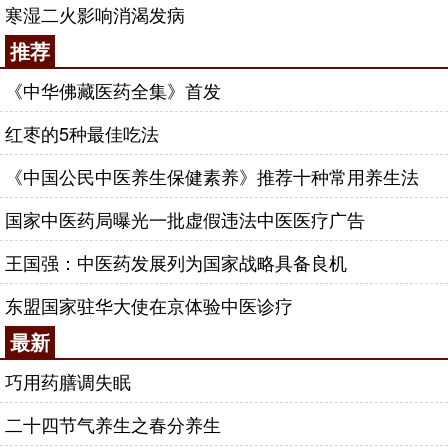
寒湿二火影响消渴发病
知其高热发作之前，伴见恶寒症状。查其舌脉，舌上
苔垢特别厚腻而黄白相兼，脉象弦数有力，其舌脉象
推荐
正反映了此病的病证特点。舌上苔垢特别厚腻者，湿
《中华佛藏医药全集》首发
热郁遏气分之象也；脉弦数有力者，少阳与阳明热结
也。急拟达原饮合大柴胡汤，一日一夜服两剂，次日
红枣的5种最佳吃法
下午高热控制未发。服第3剂之后，热势全退。5剂之
《中国公民中医养生保健素养》推荐十种常用养生法
后，诸症悉平。
国家中医药局曝光一批虚假违法中医医疗广告
中医治病用药必须因证选方。而治疗急症，选方
尤须准确。在选定主方之后，用药又必须果断大胆。
王国强：中医药发展列为国家战略具备良机
选方的准确与否，取决于对方剂的熟练掌握及熟练运
东盟国家驻华大使在京体验中医诊疗
用的程度；用药的果断与否，取决于辨证选方的准确
性和把握性。“用药如用兵”，如果在治疗急暴病症
最新
时，用药迟疑，那只会贻误病机；或者用药力度不
巧用药膳调失眠
够，那只能是杯水车薪，无济于事。
二十四节气养生之春分养生
2000年余治一女患者杨某，因患宫颈癌于20余日