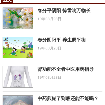
者曾治患者邓某，暑假期间，夏日炎炎，突发高烧，
热势达40℃以上，连续四昼夜，中西药并用，但热势
春分平阴阳 惊雷响万物长
不减。会诊时，前医告之不仅已用抗生素、激素类药
19年03月23日
物，并且处以中药白虎汤重剂，
石膏
用至150克，热
势终不能减。当我走进病房时，见患者躺在床上，却
身盖毛毯，遂即询问其恶寒畏风否？答曰：阵阵恶
春分阴阳平 养生调平衡
寒。询其欲呕否？答曰：时有恶心。此病于大暑之天
发热恶寒，且寒热往来，时恶心欲呕，显是暑温新感
19年03月23日
而兼少阳证候。乃拟新加
香薷
饮合
小
柴胡
汤，服1剂，
热势大减，服3剂，诸症悉平。由此可见，中医治急症
确有其独到之处。
肾功能不全者中医用药指导
中医怎样治急症
19年03月23日
急症不仅病情急剧，而且病势险恶，救治得当则
病人好转得快，救治不当则病人死得快。正所谓：“譬
中药煎糊了到底还能不能喝？
犹拯溺救焚，岂容整冠束发。”这就要求，中医治疗急