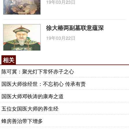
症，
诊断
辨证务必迅捷准确，处方用药务必果断大
19年03月23日
胆。
中医诊断急症，在
望闻问切
之中，要善于抓特
点。只有抓住特点，才能弄清疾病的本质和病证的关
徐大椿两副墓联意蕴深
键所在。而抓特点不仅仅要全面仔细诊察，尤其要注
19年03月22日
重舌脉合参。因为舌象和脉象往往最能反映疾病的本
质和真相。
相关
2009年4月，长沙市某医院邀我会诊一急症病
人，患者因患急性胆囊炎先后在两家医院住治17天，
陈可冀：聚光灯下常怀赤子之心
每天下午2时许开始发热，热势高达40～41℃，发热
国医大师徐经世：不忘初心 传承有责
时立即打针服药，约5～6小时后热势开始下降，下降
之后体温仍在38.5～39℃之间，次日下午又复高热。
国医大师邓铁涛的康寿之道
由于患者持续的反复高烧，其
体质
明显下降，形瘦面
五位女国医大师的养生经
黄，精神疲乏，而且高烧时极度困倦。医院会诊其高
烧原因不明，并全身衰竭而通知病危。会诊时见患者
蜂房善治带下增多
脘腹胀闷，恶心欲呕，不欲进食，口苦，便秘。并询