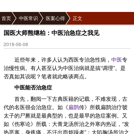
首页
中医常识
医案心得
正文
国医大师熊继柏：中医治急症之我见
2018-06-08
近些年来，许多人认为西医专治急性病，
中医
专
治慢性病。有人甚至认为中医治病就是搞“调理”。是
否真如其说呢？笔者就此略谈两点。
中医能否治急症
首先，翻阅一下古典医籍的记载，不难发现，古
代的名医很会治急症。如《
扁鹊
传》所载扁鹊治疗虢
太子的尸厥就是最典型的，也是最早的急症案例。又
如《伤寒论》所载：大青龙汤所治之外寒内热证，“发
热恶寒，身疼痛，不汗出而烦躁者”；大陷胸汤所治之