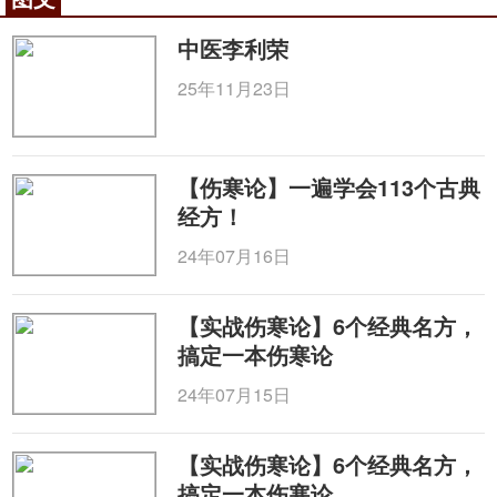
起死回生也低调 技高一筹亦谦虚
扁鹊虽然医术高超、声名远播，但无论到了哪
中医李利荣
里，他都能做到低调谦虚，从不因为自己有一技之长
25年11月23日
就高人一等，摆架子。有一回，扁鹊来到虢国，见到
一群人聚在一起哀号痛哭、跪地祈祷，一问才知是这
里的太子死了。弄清原委之后，扁鹊怀疑病人并不见
【伤寒论】一遍学会113个古典
得是真死，很有可能只是突然之间昏迷不醒，“尸
经方！
厥”发作所致。于是赶紧前去察看
诊断
，果真如其所
24年07月16日
料，经过一番针刺药熨之后，太子竟然奇迹般苏醒过
来。从此，他能“起死回生”的传言便不胫而走，四处
传播。扁鹊听了，本着实事求是的科学态度，向大家
【实战伤寒论】6个经典名方，
搞定一本伤寒论
解释澄清说，患者并没真正死，他只是让患者及时苏
醒，恢复健康而已，哪有大家传说的那么神乎其神。
24年07月15日
另外，说到疾病治疗和身体保养，扁鹊也是客观谦
虚。认为现实中的疾病太多太多，而对医生来说，不
【实战伤寒论】6个经典名方，
论到什么时候，都总是苦于诊疗的方法少之又少。因
搞定一本伤寒论