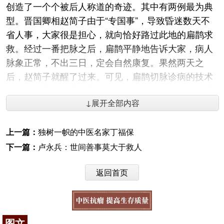
创造了一个个被后人称道的奇迹。其中有两例最为典
型。晋国卿相赵简子由于“专国事”，导致昏迷数天不
省人事，大家很是担心，就向恰好路过此地的扁鹊求
救。经过一番把脉之后，扁鹊平静地告诉大家，病人
脉象正常，不出三日，定会自然康复。果然两天之
后，赵简子就醒了过来。可见，扁鹊切脉诊病的技术
的确相当高明。正如司马迁在《史记》中曾所言：“至
↓展开全部内容
今天下言脉者，由扁鹊也。”
至于扁鹊见蔡桓公的故事，更是家喻户晓、人人
上一篇：
独树一帜的中医名家丁福保
皆知。扁鹊第一次见蔡桓公，就直言不讳说其有病在
下一篇：
卢永兵：世间善事莫大于救人
身。之后，每遇一次，都强调其病情正在由表入里，
逐步加重。可固执己见的桓侯就是不信，直到最后感
返回首页
觉身体真的不适时，才恍然大悟，但却病入
膏肓
，为
时已晚。这个故事之所以发人深省，就在于告诉我们
一个道理，疾病贵在早诊早治。
图文