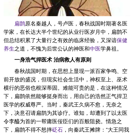
扁鹊
原名秦越人，号卢医，春秋战国时期著名医
学家，在长达大半个世纪的从业行医岁月中，扁鹊不
但总结积累了大量行之有效的临床经验，又深谙
保健
养生
之道，不愧为后世公认的神医和
中医
学鼻祖。
一身浩气捍医术 治病救人有原则
春秋战国时期，在思想上显现一派百家争鸣、空
前开放的盛况，但现实社会生活中，神权至上、巫术
横行的恶俗也根深蒂固。难能可贵的是，在这种情况
下，扁鹊依然能够挺身而出，用自己的浩然正气捍卫
医学的权威尊严。当时，秦武王久病不愈，无奈之
下，决意召请扁鹊为其诊疗。谁知，却遭到了以太医
令李醯为首的一帮庸医佞臣们的百般阻挠。情急之
下，扁鹊不得不怒摔
砭石
，向秦武王摊牌：“大王同我