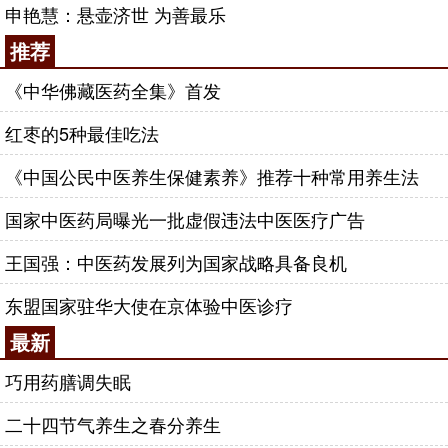
高，又下定决心探寻病因，当起了“小儿医”，为孩子
申艳慧：悬壶济世 为善最乐
们的健康保驾护航。久而久之，扁鹊不仅只是精于
内
推荐
科
，在
儿科
、妇科、五官科，乃至
外科
方面，也都有
较高的水平。
《中华佛藏医药全集》首发
杏林春满德高尚 桃李遍地美名扬
红枣的5种最佳吃法
扁鹊一生行医四方，除病消灾。不但医术令人惊
《中国公民中医养生保健素养》推荐十种常用养生法
叹叫绝，而且在医德上，也同样让人佩服。作为一代
神医，经他之手的病人，自然不计其数，但在扁鹊眼
国家中医药局曝光一批虚假违法中医医疗广告
里，患者并没有贵贱之差、贫富之别。不管是君王贵
王国强：中医药发展列为国家战略具备良机
族，还是平民百姓，他都能做到一视同仁、平等对
待。既不轻视小看贫穷弱小之辈，更不屈从迁就当权
东盟国家驻华大使在京体验中医诊疗
富贵之流。在长期治病救人的行医当中，他除了认真
最新
总结前人和民间经验之外，更注重不断钻研探索。无
巧用药膳调失眠
论在临床诊疗方法上，还是在病因病理的探究方面，
都对中医做出了卓越贡献。同时，对自己耗尽毕生心
二十四节气养生之春分养生
血，积累下的经验和成果，扁鹊又毅然毫无保留倾囊