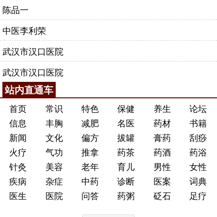
陈品一
而出，广授门徒传之于众。学生当中的子阳、子豹、
子越等人，后来都成了当时颇有名气的佼佼者。甚
中医李利荣
至，就连汉代时出现的《
难经
》也被传为是扁鹊所
武汉市汉口医院
作。足以可见其学术影响是多么广泛而深刻。难怪，
扁鹊历来被尊为“中国的医圣”“古代医学的奠基者。”历
武汉市汉口医院
史学家范文澜也称他是“总结经验的第一人”。
站内直通车
咨询电话：
010-87876186
首页
常识
特色
保健
养生
论坛
信息
丰胸
减肥
名医
药材
书籍
新闻
文化
偏方
拔罐
膏药
刮痧
火疗
气功
推拿
药茶
药酒
药浴
针灸
美容
老年
育儿
男性
女性
疾病
杂症
中药
诊断
医案
词典
医生
医院
问答
药粥
砭石
足疗