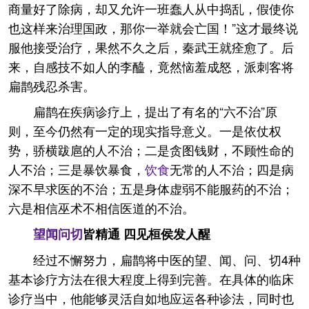
商量好了除病，却又允许一班蠢人从中捣乱，假使你
也这样来治理国政，那你一举就会亡国！”这才最终说
服他接受治疗，果然不久之后，秦武王就痊愈了。后
来，自感技不如人的李醯，竟然恼羞成怒，派刺客将
扁鹊残忍杀害。
扁鹊在疾病诊疗上，提出了有名的“六不治”原
则，至今仍然有一定的现实指导意义。一是依仗权
势，骄横跋扈的人不治；二是贪图钱财，不顾性命的
人不治；三是暴饮暴食，
饮食
无常的人不治；四是病
深不早求医的不治；五是身体虚弱不能服药的不治；
六是相信巫术不相信医道的不治。
望闻问切
皆精通 四见桓侯发人醒
经过不懈努力，扁鹊将中医的望、闻、问、切4种
基本诊疗方法在很大程度上得到完善。在具体的临床
诊疗当中，他能够灵活自如地应运各种诊法，同时也