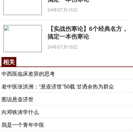
此，扁鹊大力提倡预防为主、治疗为辅的做法，主张
24年07月15日
把疾病消灭和控制在最初的萌芽阶段。
悬壶济世医精湛 游医四方通全科
【实战伤寒论】6个经典名方，
在毕生游医四方、悬壶济世的生涯中，扁鹊非常
搞定一本伤寒论
重视知识的积累和方法的总结。在临床实践当中，扁
24年07月15日
鹊医术精湛、技法高超，有丰富的临床经验。在治学
方面，也善于思考，敢于创新，不乏独特的主张和见
相关
解。在医术的追求探索上，他不满足于只掌握简单的
中西医临床差异的思考
一技一法，而是力争广泛涉猎。到越国都城邯郸，扁
鹊看到当地有很多妇女患者苦不堪言，就潜心研究
妇
老中医张洪洲：“悬壶济世”50载 甘洒余热为群众
科
方面的疾病，当起了“带下医”，从而让她们尽可能
图说悬壶济世
地摆脱病痛折磨；到东周都城洛阳，见当地许多老人
有视听方面疾病，随即又开始致力于五官方面疾病的
向邓铁涛学什么
研究，当起了“耳目痹医”，为众多老人带去了
光明
和
我是一个青年中医
声音；到了秦国首都咸阳，看到当地小孩的患病率极