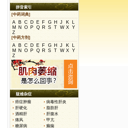
拼音索引
[中药词典]
A
B
C
D
E
F
G
H
J
K
L
M
N
O
P
Q
R
S
T
W
X
Y
Z
[中药方剂]
A
B
C
D
E
F
G
H
J
K
L
M
N
O
P
Q
R
S
T
W
X
Y
Z
疑难杂症
癌症肿瘤
病毒性肝炎
肝硬化
脂肪肝
酒精肝
肝腹水
痛风
甲亢
糖尿病
癫痫