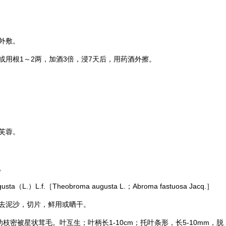
外敷。
用根1～2两，加酒3倍，浸7天后，用
药酒
外擦。
芙蓉。
。
L.）L.f.［Theobroma augusta L.；Abroma fastuosa Jacq.］
去泥沙，切片，鲜用或晒干。
幼枝密被星状茸毛。叶互生；叶柄长1-10cm；托叶条形，长5-10mm，脱