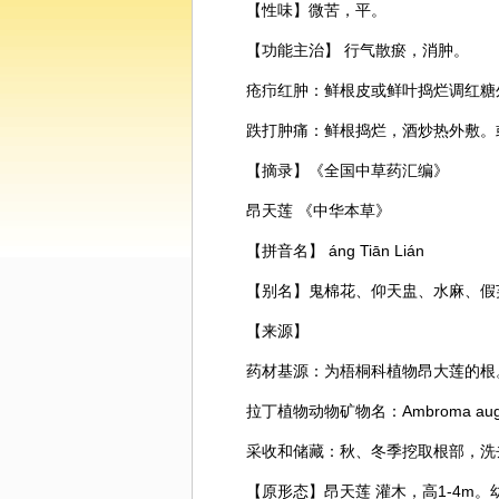
【性味】微苦，平。
【功能主治】 行气散瘀，消肿。
疮疖红肿：鲜根皮或鲜叶捣烂调红糖
跌打肿痛：鲜根捣烂，酒炒热外敷。或
【摘录】《全国中草药汇编》
昂天莲 《中华本草》
【拼音名】 ánɡ Tiān Lián
【别名】鬼棉花、仰天盅、水麻、假
【来源】
药材基源：为梧桐科植物昂大莲的根
拉丁植物动物矿物名：Ambroma augusta（
采收和储藏：秋、冬季挖取根部，洗
【原形态】昂天莲 灌木，高1-4m。