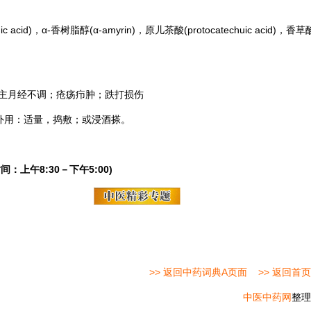
acid)，α-香树脂醇(α-amyrin)，原
儿茶
酸(protocatechuic acid)，香草
主月经不调；疮疡疖肿；跌打损伤
。外用：适量，捣敷；或浸酒搽。
间：上午8:30－下午5:00)
>> 返回中药词典A页面
>> 返回首页
中医中药网
整理