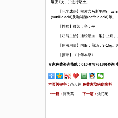
厩肥1次，并进行培土。
【化学成份】根皮含马斯里酸(maslinic 
(vanillic acid)及咖啡酸(caffeic acid)等。
【性味】微苦；辛；平
【功能主治】通经活血；消肿止痛。
【用法用量】内服：煎汤，9-15g
【摘录】《中华本草》
专家免费咨询热线：010-87876186(咨询时
本页关键字：
昂天莲
免费索取疾病资料
上一篇：
阿氏蒿
下一篇：
矮陀陀