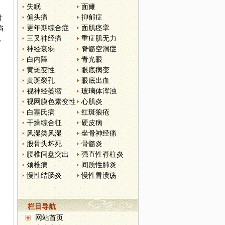
失眠
面瘫
偏头痛
抑郁症
针
更年期综合症
面肌痉挛
陷
三叉神经痛
重症肌无力
化
神经衰弱
脊髓空洞症
白内障
青光眼
黄斑变性
眼底病变
黄斑裂孔
眼底出血
视神经萎缩
玻璃体浑浊
视网膜色素变性
心肌炎
白塞氏病
红斑狼疮
干燥综合征
硬皮病
风湿类风湿
坐骨神经痛
股骨头坏死
骨髓炎
腰椎间盘突出
强直性脊柱炎
颈椎病
间质性肺炎
慢性结肠炎
慢性胃溃疡
栏目导航
网站首页