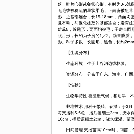
落；叶片心形或卵状心形，有时为3-5浅裂
无毛或被稀疏的星状柔毛，下面密被短茸毛
形，近基部连合，长15-18mm，两面均
且有毛，与退化雄蕊的基部连合；发育雄
雄蕊5，近匙形，两面均被毛；子房长圆形，
状舌形，长约为子房的1／2。蒴果膜质，
形。种子多数，长圆形，黑色，长约2m
【生境分布】
生态环境：生于山谷沟边或林缘。
资源分布：分布于广东、海南、广西
【性状】
生物学特性 喜温暖气候，稍耐旱，
栽培技术 用种子繁殖。春播：于3月
每穴播种5-6粒，播后覆细土2cm，浇水保
10cm，播后盖细土2cm，浇水保湿。苗高3
田间管理 穴播苗高10cm时，间苗