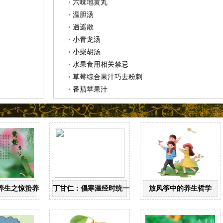
六味地黄丸
温胆汤
逍遥散
小青龙汤
小柴胡汤
水果食用相关禁忌
草莓综合果汁巧去粉刺
番茄苹果汁
养生之惊蛰养生
丁甘仁：倡寒温经时统一 创近代中医教育
放风筝中的养生哲学