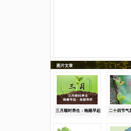
图片文章
三月顺时养生：晚睡早起 食甜养肝
二十四节气