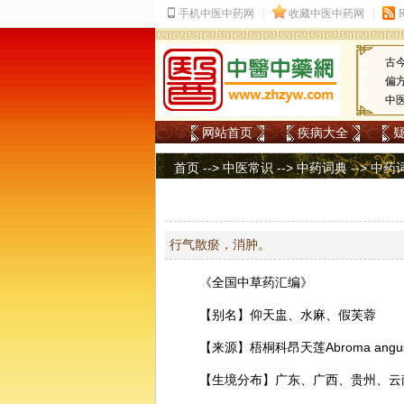
古
偏
中
网站首页
疾病大全
首页
-->
中医常识
-->
中药词典
-->
中药
行气散瘀，消肿。
《全国中草药汇编》
【别名】仰天盅、水麻、假芙蓉
【来源】梧桐科昂天莲Abroma angus
【生境分布】广东、广西、贵州、云