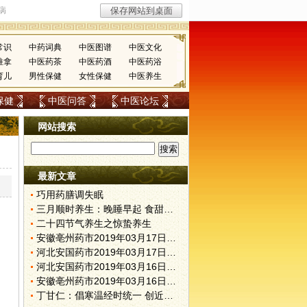
常识
中药词典
中医图谱
中医文化
推拿
中医药茶
中医药酒
中医药浴
育儿
男性保健
女性保健
中医养生
保健
中医问答
中医论坛
网站搜索
最新文章
巧用药膳调失眠
三月顺时养生：晚睡早起 食甜养肝
二十四节气养生之惊蛰养生
安徽亳州药市2019年03月17日快讯
河北安国药市2019年03月17日快讯
河北安国药市2019年03月16日快讯
安徽亳州药市2019年03月16日快讯
丁甘仁：倡寒温经时统一 创近代中医教育