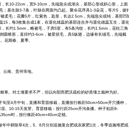
，长10-22cm，宽9-10cm，先端急尖或渐尖，基部心形或斜心形，上面
；基生脉3-7条，叶脉在两面均凸起。聚伞花序具1-3朵花，萼片5，披
密被柔毛；花瓣5片，红紫色，匙形，长达2.5cm，先端急尖或钝，基部凹
蕊15，每3枚集合成1束，在退化雄蕊的基部连合并与退化雄蕊互生，退
长约1.5mm，略被毛，子房5室，有5条沟纹，长约1.5mm，花柱三角
倒圆锥形，直径约3-6cm，被星状毛，具5纵翅，边缘有长绒毛，先端截
m。花期春、夏季。
、云南、贵州等地。
不耐寒。对土壤要求不严，但以向阳而肥沃疏松的砂质壤土栽种为好。
下旬至4月中旬，直播和育苗移栽，直播按行株距50cm×50cm开穴播种，
湿。10-15天发芽。育苗移栽：按行距25cm开沟条播。种子粒距8-
5cm时，按行株距40cm×40cm定植。
，每年中耕除草4次，5、8月分别追施复合肥或农家肥1次，冬季追施堆肥或