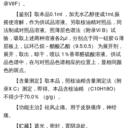
录ⅦF）。
【鉴别】取本品0.1ml ，加无水乙醇使成1ml,振
摇使溶解，作为供试品溶液。另取桉油精对照品，同
法制成对照品溶液。照薄层色谱法（附录Ⅵ B）试
验，吸取上述两种溶液各2μl，分别点于同一硅胶Ｇ薄
层板上，以环己烷－醋酸乙酯（9.5:0.5） 为展开剂，
展开，取出，晾干，喷以 1％香草醛硫酸溶液。供试
品色谱中，在与对照品色谱相应的位置上，显相同颜
色的斑点。
【含量测定】取本品，照桉油精含量测定法（附
录Ⅹ C）测定，即得。本品含桉油精 （C10H18O）
不得少于70.0％ （g/g）。
【功能主治】祛风止痛。用于皮肤瘙痒，神经
痛。
【贮藏】遮光，密封，置阴凉处。