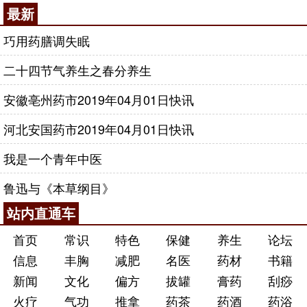
最新
巧用药膳调失眠
二十四节气养生之春分养生
安徽亳州药市2019年04月01日快讯
河北安国药市2019年04月01日快讯
我是一个青年中医
鲁迅与《本草纲目》
站内直通车
首页
常识
特色
保健
养生
论坛
信息
丰胸
减肥
名医
药材
书籍
新闻
文化
偏方
拔罐
膏药
刮痧
火疗
气功
推拿
药茶
药酒
药浴