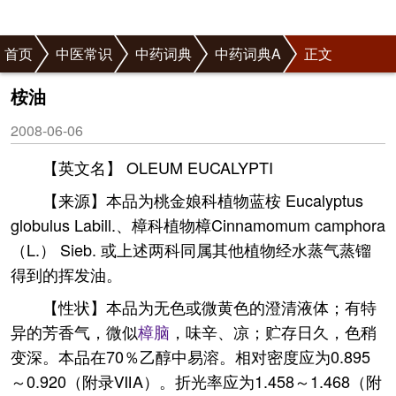
首页
中医常识
中药词典
中药词典A
正文
桉油
2008-06-06
【英文名】 OLEUM EUCALYPTI
【来源】本品为桃金娘科植物蓝桉 Eucalyptus
globulus Labill.、樟科植物樟Cinnamomum camphora
（L.） Sieb. 或上述两科同属其他植物经水蒸气蒸镏
得到的挥发油。
【性状】本品为无色或微黄色的澄清液体；有特
异的芳香气，微似
樟脑
，味辛、凉；贮存日久，色稍
变深。本品在70％乙醇中易溶。相对密度应为0.895
～0.920（附录ⅦA）。折光率应为1.458～1.468（附