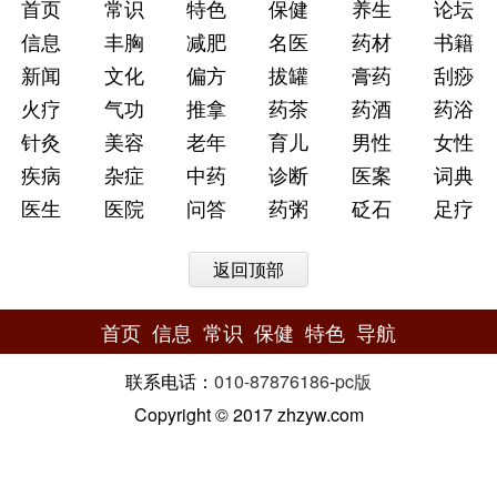
首页
常识
特色
保健
养生
论坛
信息
丰胸
减肥
名医
药材
书籍
新闻
文化
偏方
拔罐
膏药
刮痧
火疗
气功
推拿
药茶
药酒
药浴
针灸
美容
老年
育儿
男性
女性
疾病
杂症
中药
诊断
医案
词典
医生
医院
问答
药粥
砭石
足疗
返回顶部
首页
信息
常识
保健
特色
导航
联系电话：
010-87876186
-
pc版
Copyright © 2017 zhzyw.com