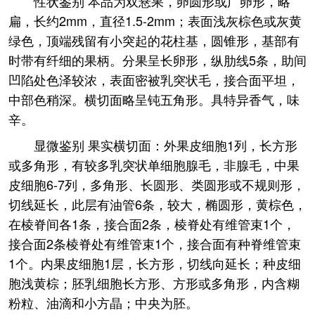
性状鉴别 本品为双悬果，卵圆形或广卵形，略
扁，长约2mm，直径1.5-2mm；表面浅灰棕色或灰黄
绿色，顶端残留有小突起的花柱基，圆锥形，基部有
时带有纤细的果柄。分果呈长卵形，纵肋线5条，助间
凹陷处色泽较浓，表面密被乳突状毛，接合面平坦，
中部色稍深。横切面略呈钝五角形。具特异香气，味
辛。
显微鉴别 果实横切面：外果皮细胞1列，长方形
或多角形，有较多乳突状单细胞腺毛，非腺毛，中果
皮细胞6-7列，多角形、长圆形、类圆形或不规则形，
切线延长，此层有油管6条，较大，椭圆形，黄棕色，
在棱脊间各1条，接合面2条，棱脊处有维管束1个，
接合面2条棱脊处有维管束1个，接合面有种脊维管束
1个。内果皮细胞1层，长方形，切线向延长；种皮细
胞浅黄棕；胚乳细胞长方形、方形或多角形，内含糊
粉粒、油滴和小方晶；中央为胚。