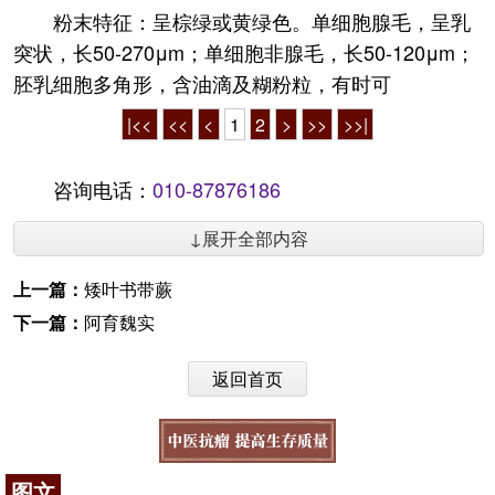
粉末特征：呈棕绿或黄绿色。单细胞腺毛，呈乳
突状，长50-270μm；单细胞非腺毛，长50-120μm；
胚乳细胞多角形，含油滴及糊粉粒，有时可
|<<
<<
<
1
2
>
>>
>>|
咨询电话：
010-87876186
↓展开全部内容
上一篇：
矮叶书带蕨
下一篇：
阿育魏实
返回首页
图文