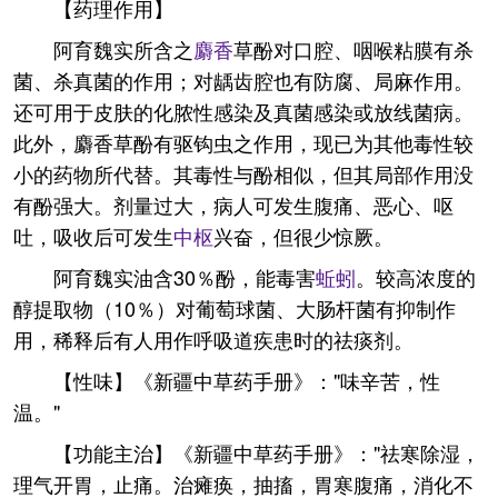
【药理作用】
阿育魏实所含之
麝香
草酚对口腔、咽喉粘膜有杀
菌、杀真菌的作用；对龋齿腔也有防腐、局麻作用。
还可用于皮肤的化脓性感染及真菌感染或放线菌病。
此外，麝香草酚有驱钩虫之作用，现已为其他毒性较
小的药物所代替。其毒性与酚相似，但其局部作用没
有酚强大。剂量过大，病人可发生腹痛、恶心、呕
吐，吸收后可发生
中枢
兴奋，但很少惊厥。
阿育魏实油含30％酚，能毒害
蚯蚓
。较高浓度的
醇提取物（10％）对葡萄球菌、大肠杆菌有抑制作
用，稀释后有人用作呼吸道疾患时的祛痰剂。
【性味】《新疆中草药手册》："味辛苦，性
温。"
【功能主治】《新疆中草药手册》："祛寒除湿，
理气开胃，止痛。治瘫痪，抽搐，胃寒腹痛，消化不