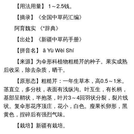
【用法用量】 1～2.5钱。
【摘录】《全国中草药汇编》
阿育魏实 《*辞典》
【出处】《新疆中草药手册》
【拼音名】 ā Yù Wèi Shí
【来源】为伞形科植物粗糙芹的种子。果实成熟
后收采，除去杂质，晒干。
【原形态】粗糙芹：一年生草本，高0.5～1米。
茎直立，多分枝，表面有浅纵沟。叶互生，有长柄，
基部呈鞘状，半抱茎，叶片3～4回羽状分裂，裂片线
状。复伞形花序顶庄，花小，白色。瘦果长卵形，黑
黄色，捏碎后有强烈气味。
【栽培】新疆有栽培。