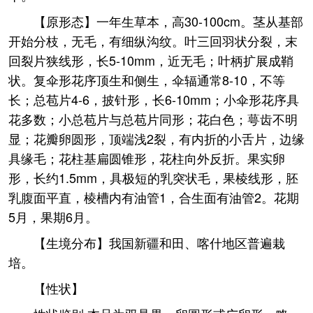
【原形态】一年生草本，高30-100cm。茎从基部
开始分枝，无毛，有细纵沟纹。叶三回羽状分裂，末
回裂片狭线形，长5-10mm，近无毛；叶柄扩展成鞘
状。复伞形花序顶生和侧生，伞辐通常8-10，不等
长；总苞片4-6，披针形，长6-10mm；小伞形花序具
花多数；小总苞片与总苞片同形；花白色；萼齿不明
显；花瓣卵圆形，顶端浅2裂，有内折的小舌片，边缘
具缘毛；花柱基扁圆锥形，花柱向外反折。果实卵
形，长约1.5mm，具极短的乳突状毛，果棱线形，胚
乳腹面平直，棱槽内有油管1，合生面有油管2。花期
5月，果期6月。
【生境分布】我国新疆和田、喀什地区普遍栽
培。
【性状】