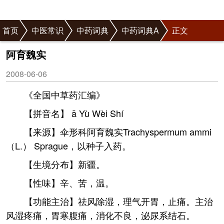
首页
中医常识
中药词典
中药词典A
正文
阿育魏实
2008-06-06
《全国中草药汇编》
【拼音名】 ā Yù Wèi Shí
【来源】伞形科阿育魏实Trachyspermum ammi
（L.） Sprague，以种子入药。
【生境分布】新疆。
【性味】辛、苦，温。
【功能主治】祛风除湿，理气开胃，止痛。主治
风湿疼痛，胃寒腹痛，消化不良，泌尿系结石。