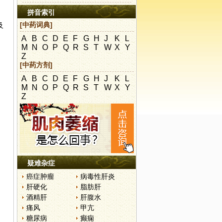
拼音索引
[中药词典]
及
A
B
C
D
E
F
G
H
J
K
L
M
N
O
P
Q
R
S
T
W
X
Y
Z
[中药方剂]
A
B
C
D
E
F
G
H
J
K
L
M
N
O
P
Q
R
S
T
W
X
Y
Z
疑难杂症
癌症肿瘤
病毒性肝炎
肝硬化
脂肪肝
酒精肝
肝腹水
痛风
甲亢
糖尿病
癫痫