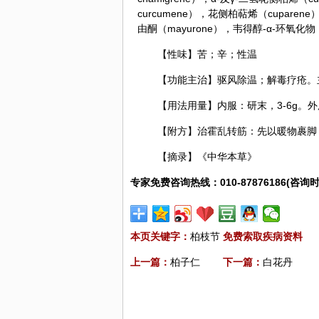
curcumene），花侧柏萜烯（cupare
由酮（mayurone），韦得醇-α-环氧化物（w
【性味】苦；辛；性温
【功能主治】驱风除温；解毒疗疮。
【用法用量】内服：研末，3-6g。
【附方】治霍乱转筋：先以暖物裹脚
【摘录】《中华本草》
专家免费咨询热线：010-87876186(咨询时
本页关键字：
柏枝节
免费索取疾病资料
上一篇：
柏子仁
下一篇：
白花丹