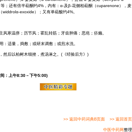
ne）等；还有倍半萜酮约4%，内有：α-及β-花侧柏萜酮（cuparenone），麦
iddrolα-exoxide）；又有单萜酸约4%。
主风寒温痹；历节风；霍乱转筋；牙齿肿痛；恶疮；疥癞。
外用：适量，捣敷；或研末调敷；或煎水洗。
，然后以柏树木细挫，煮汤淋之。(《经验后方》)
间：上午8:30－下午5:00)
>> 返回中药词典B页面
>> 返回首页
中医中药网
整理