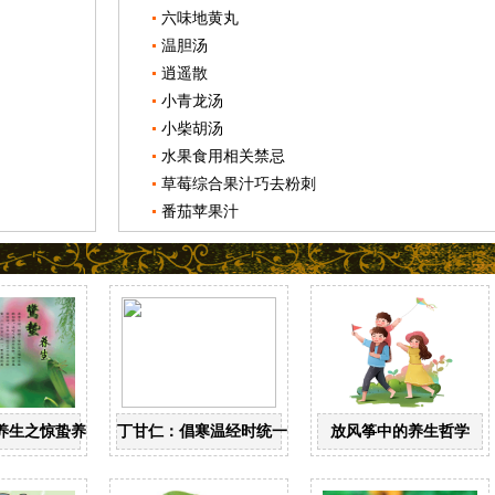
六味地黄丸
温胆汤
逍遥散
小青龙汤
小柴胡汤
水果食用相关禁忌
草莓综合果汁巧去粉刺
番茄苹果汁
养生之惊蛰养生
丁甘仁：倡寒温经时统一 创近代中医教育
放风筝中的养生哲学