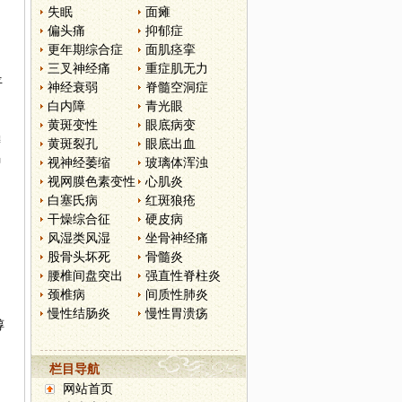
失眠
面瘫
偏头痛
抑郁症
更年期综合症
面肌痉挛
三叉神经痛
重症肌无力
平
神经衰弱
脊髓空洞症
白内障
青光眼
黄斑变性
眼底病变
鳞
黄斑裂孔
眼底出血
褐
视神经萎缩
玻璃体浑浊
视网膜色素变性
心肌炎
白塞氏病
红斑狼疮
干燥综合征
硬皮病
风湿类风湿
坐骨神经痛
股骨头坏死
骨髓炎
腰椎间盘突出
强直性脊柱炎
颈椎病
间质性肺炎
慢性结肠炎
慢性胃溃疡
醇
栏目导航
网站首页