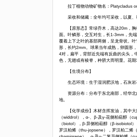
拉丁植物动物矿物名：Platycladus orientalis
采收和储藏：全年均可采收，以夏、
【原形态】常绿乔木，高达20m，
面。叶鳞形，交互对生，长1-3mm，
覆着上下之叶的基部两侧，呈
龙骨
状。叶
形，长约2mm。球果当年成熟，卵圆形，
4对，扁平，背部近先端有反曲的尖头，中
色，无翅或有棱脊，种脐大而明显。花期3-
【生境分布】
生态环境：生于湿润肥沃地，
石灰
岩
资源分布：分布于东北南部，经华北
地。
【化学成份】木材含挥发油，其中大部分
（widdrol），α-、β-及γ-花侧柏萜醇（cu
（biotol），β-异侧柏萜醇（β-isobio
罗汉柏烯（thu-jopsene），罗汉柏二烯（th
chamigrene），α-及γ-二氢花侧柏烯（cup