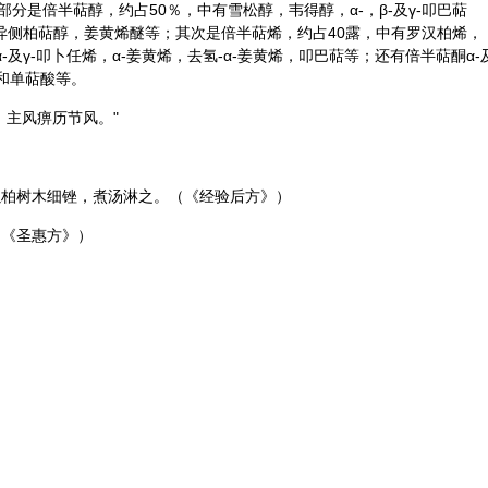
分是倍半萜醇，约占50％，中有雪松醇，韦得醇，α-，β-及γ-叩巴萜
-异侧柏萜醇，
姜黄
烯醚等；其次是倍半萜烯，约占40露，中有罗汉柏烯，
α-及γ-叩卜任烯，α-姜黄烯，去氢-α-姜黄烯，叩巴萜等；还有倍半萜酮α-
物和单萜酸等。
，主风痹历节风。"
以柏树木细锉，煮汤淋之。（《经验后方》）
（《圣惠方》）