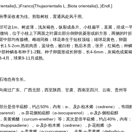
(L.)Franco[Thujaorientalis L.;Biota orientalis(L.)Endl.]
秋季采收者为佳。剪取树枝，置通风处风干用。
胸径可达1m。树皮薄，浅灰褐色，纵裂成条片。小枝扁平，直展，排成一
先端微钝，位于小枝上下两面之叶露出部分倒卵状菱形或斜方形，两侧的叶折
背中部均有腺槽。雌雄同株；球花单生于短枝顶端；雄球花黄色，卵圆
长1.5-2cm,熟前肉质，蓝绿色，被白粉；熟后木质，张开，红褐色；种
部种鳞各有种子1-2颗。种子卵圆形或长卵形，长4-6mm，灰褐色或紫
4月，球果9-11月成熟。
石地也有生长。
向南过广东、广西北部，西至陕西、甘肃、西南至四川、云南、贵州等
是倍半萜醇，约占50%，内有：α-、及β-柏木烯（cedrene），韦得
parenol），α-异花侧柏萜醇（α-isocuparenol），α-及β-侧柏萜醇
tol），美黄烯醚（curcum-enether）等；其次是倍半萜烯，约占40%，内有：
ujopsadiene）， α-及β-柏木烯（cedrene），β-花柏烯（β-
renene）,α-姜黄烯（α-curcumene），去氢-α-姜黄烯（dehydro-α-