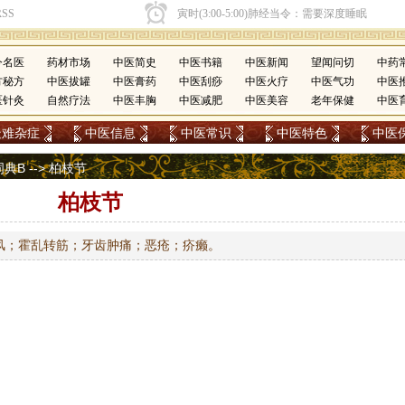
今名医
药材市场
中医简史
中医书籍
中医新闻
望闻问切
中药
方秘方
中医拔罐
中医膏药
中医刮痧
中医火疗
中医气功
中医
医针灸
自然疗法
中医丰胸
中医减肥
中医美容
老年保健
中医
疑难杂症
中医信息
中医常识
中医特色
中医
词典B
--> 柏枝节
柏枝节
风；霍乱转筋；牙齿肿痛；恶疮；疥癞。