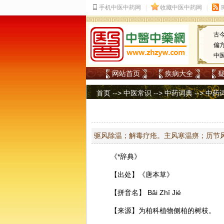
古
偏
中
网站首页
疾病大全
首页
-->
中医常识
-->
中药词典
-->
中药
驱风除温；解毒疗疮。主风寒温痹；历节
《*辞典》
【出处】《唐本草》
【拼音名】 Bǎi Zhī Jié
【来源】为柏科植物侧柏的树枝。