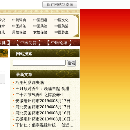
常识
中药词典
中医图谱
中医文化
推拿
中医药茶
中医药酒
中医药浴
育儿
男性保健
女性保健
中医养生
保健
中医问答
中医论坛
网站搜索
最新文章
巧用药膳调失眠
三月顺时养生：晚睡早起 食甜养肝
二十四节气养生之惊蛰养生
安徽亳州药市2019年03月17日快讯
河北安国药市2019年03月17日快讯
河北安国药市2019年03月16日快讯
安徽亳州药市2019年03月16日快讯
丁甘仁：倡寒温经时统一 创近代中医教育