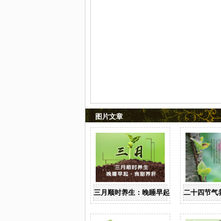
图片文章
三月顺时养生：晚睡早起 食甜养肝
二十四节气