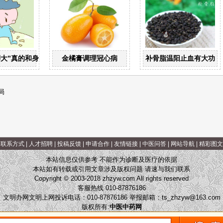
脚大”真的和身高有关？
金橘膏调理冠心病
补骨脂温阳止血有大功
局
|
联系方式
|
人才招聘
|
投稿反馈
|
申请合作
|
友情链接
|
中医问答
|
网站导航
|
精彩图文
本站信息仅供参考 不能作为诊断及医疗的依据
本站如有转载或引用文章涉及版权问题 请速与我们联系
Copyright © 2003-2018 zhzyw.com All rights reserved
客服热线 010-87876186
文明办网文明上网投诉电话：010-87876186 举报邮箱：
ts_zhzyw@163.com
版权所有:
中医中药网