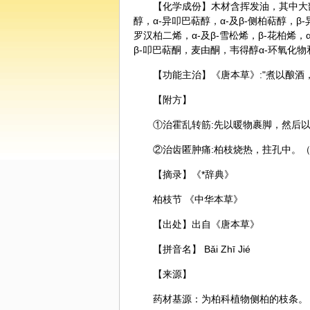
【化学成份】木材含挥发油，其中大部
醇，α-异叩巴萜醇，α-及β-侧柏萜醇，β
罗汉柏二烯，α-及β-雪松烯，β-花柏烯，
β-叩巴萜酮，麦由酮，韦得醇α-环氧化
【功能主治】《唐本草》:"煮以酿酒
【附方】
①治霍乱转筋:先以暖物裹脚，然后
②治齿匿肿痛:柏枝烧热，拄孔中。
【摘录】《*辞典》
柏枝节 《中华本草》
【出处】出自《唐本草》
【拼音名】 Bǎi Zhī Jié
【来源】
药材基源：为柏科植物侧柏的枝条。