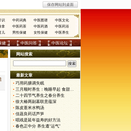
常识
中药词典
中医图谱
中医文化
推拿
中医药茶
中医药酒
中医药浴
育儿
男性保健
女性保健
中医养生
保健
中医问答
中医论坛
网站搜索
最新文章
遗
巧用药膳调失眠
三月顺时养生：晚睡早起 食甜养肝
二十四节气养生之春分养生
徐大椿两副墓联意蕴深
陈皮薏米水鸭汤
佳蔬良药话芦笋
唱戏是延年益寿的好方法
春色正中分 养生遵“运气”