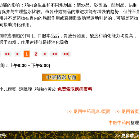
进功能的影响：鸡内金生品和不同炮制品：清炒品、砂烫品、醋制品、烘制
功能情况并与生理盐水比较。虽各种炮制品的推进功能有增强的趋势，但并不
食作用并不是药物在胃内的局部作用或直接刺激肠胃运动引起的，可能是药物
间接助消化作用。
制
肿瘤
细胞的作用。口服本品后，胃液分泌量、酸度和消化能力均提高，
强于肉粉，作用途经似是经消化吸收
<<
<
1
2
>
>>
>>|
间：上午8:30－下午5:00)
小儿疳积
鸡肶胵
鸡盹内黄皮
免费索取疾病资料
>> 返回中药词典J页面
>> 返回首页
中医中药网
整理
信号
>> 更多请