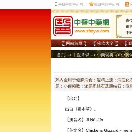
古
偏
中
网站首页
疾病大全
首页
-->
中医常识
-->
中药词典
-->
中药
鸡内金用于健脾消食；涩精止遗；消症化
尿；小便频数；泌尿系结石及胆结石；症
【出处】
出自《蜀本草》。
【拼音名】Jī Nèi Jīn
【英文名】Chickens Gizzard－membra