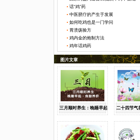
话“鸡”药
中医脐疗的产生于发展
如何吃鸡也是一门学问
胃溃疡验方
鸡内金的炮制方法
鸡年话鸡药
图片文章
三月顺时养生：晚睡早起 食甜养肝
二十四节气