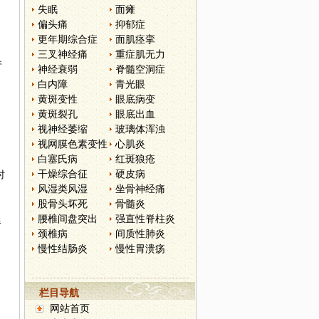
失眠
面瘫
偏头痛
抑郁症
更年期综合症
面肌痉挛
三叉神经痛
重症肌无力
并
神经衰弱
脊髓空洞症
白内障
青光眼
黄斑变性
眼底病变
黄斑裂孔
眼底出血
。
视神经萎缩
玻璃体浑浊
视网膜色素变性
心肌炎
白塞氏病
红斑狼疮
干燥综合征
硬皮病
时
风湿类风湿
坐骨神经痛
股骨头坏死
骨髓炎
腰椎间盘突出
强直性脊柱炎
延
颈椎病
间质性肺炎
慢性结肠炎
慢性胃溃疡
栏目导航
网站首页