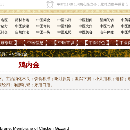
今名医
药材市场
中医简史
中医书籍
中医新闻
望闻问切
中药
方秘方
中医拔罐
中医膏药
中医刮痧
中医火疗
中医气功
中医
医针灸
自然疗法
中医丰胸
中医减肥
中医美容
老年保健
中医
疑难杂症
中医信息
中医常识
中医特色
中医
词典J
--> 鸡内金
鸡内金
石。主治消化不良；饮食积滞；呕吐反胃；泄泻下痢；小儿疳积；遗精；
瘕经闭；喉痹乳蛾；牙疳口疮。
ne, Membrane of Chicken Gizzard