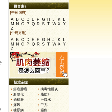
拼音索引
[中药词典]
A
B
C
D
E
F
G
H
J
K
L
M
N
O
P
Q
R
S
T
W
X
Y
Z
[中药方剂]
A
B
C
D
E
F
G
H
J
K
L
M
N
O
P
Q
R
S
T
W
X
Y
Z
后
疑难杂症
癌症肿瘤
病毒性肝炎
肝硬化
脂肪肝
酒精肝
肝腹水
痛风
甲亢
表
糖尿病
癫痫