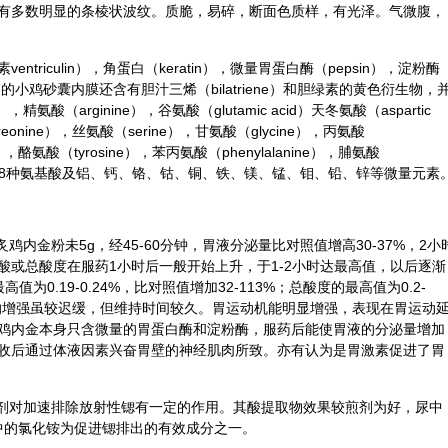
有多数明显的条棱状波纹。质脆，易碎，断面色质样，有光泽。气微腹，
entriculin），角蛋白（keratin），微量胃蛋白酶（pepsin），淀粉酶
8星期的小鸡砂囊内膜还含有
胆汁
三烯（bilatriene）和胆绿素的黄色衍生物，
），精氨酸（arginine），谷氨酸（glutamic acid）
天冬
氨酸（aspartic
reonine），丝氨酸（serine），甘氨酸（glycine），丙氨酸
ne），酪氨酸（tyrosine），苯丙氨酸（phenylalanine），脯氨酸
hane）等18种氨基酸及铝、钙、铬、钴、铜、铁、镁、锰、钼、铅、锌等微量元素
鸡内金粉未5g，经45-60分钟，胃液分泌量比对照值增高30-37%，2小
酸或总酸度在服药1小时后一般开始上升，于1-2小时达最高值，以后逐渐
0.19-0.24%，比对照值增加32-113%；总酸度的最高值为0.2-
消化力的增强虽较迟缓，但维持时间较久。胃运动机能明显增强，表现在胃运动
鸡内金本身只含微量的胃蛋白酶和淀粉酶，服药后能使胃液的分泌量增加
收后通过体液因素兴奋胃壁的神经肌肉所致。亦有认为是胃激素促进了胃
煎剂对加速排除放射性锶有一定的作用。其酸提取物效果较煎剂为好，尿中
金中的氯化铵为促进锶排出的有效成分之一。