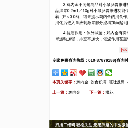
3.鸡内金不同炮制品对小鼠肠胃推
品灌胃0.2m1／10g对小鼠肠胃推进
着（P＜0.05)。结果提示鸡内金的消
消化后进入血液刺激胃腺分泌增加而起到
4.抗癌作用：体外试验；鸡内金有抑
胃运动加强，排空率加快，催泌作用甚至
|<<
专家免费咨询热线：010-87876186(咨询时
本页关键字：
鸡内金
饮食积滞
呕吐反胃
上一篇：
鸡内金
下一篇：
檵花
扫描二维码 轻松关注 您感兴趣的中医微