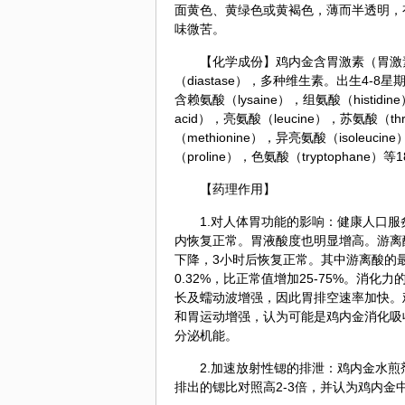
面黄色、黄绿色或黄褐色，薄而半透明，
味微苦。
【化学成份】
鸡内金
含胃激素（胃激素v
（diastase），多种维生素。出生4-
含赖氨酸（lysaine），组氨酸（histidine
acid），亮氨酸（leucine），苏氨酸（th
（methionine），异亮氨酸（isoleuci
（proline），色氨酸（tryptop
【药理作用】
1.对人体胃功能的影响：健康人口服炙
内恢复正常。胃液酸度也明显增高。游离
下降，3小时后恢复正常。其中游离酸的最高值为
0.32%，比正常值增加25-75%。
长及蠕动波增强，因此胃排空速率加快。
和胃运动增强，认为可能是鸡内金消化吸
分泌机能。
2.加速放射性锶的排泄：鸡内金水
排出的锶比对照高2-3倍，并认为鸡内