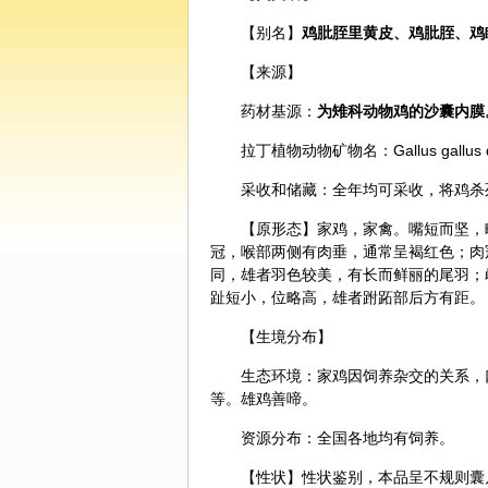
【别名】
鸡肶胵里黄皮、鸡肶胵、鸡
【来源】
药材基源：
为雉科动物鸡的沙囊内膜
拉丁植物动物矿物名：Gallus gallus dom
采收和储藏：全年均可采收，将鸡杀
【原形态】家鸡，家禽。嘴短而坚，
冠，喉部两侧有肉垂，通常呈褐红色；肉
同，雄者羽色较美，有长而鲜丽的尾羽；
趾短小，位略高，雄者跗跖部后方有距。
【生境分布】
生态环境：家鸡因饲养杂交的关系，
等。雄鸡善啼。
资源分布：全国各地均有饲养。
【性状】性状鉴别，本品呈不规则囊片状