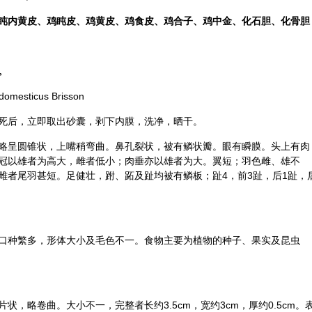
盹内黄皮、鸡盹皮、鸡黄皮、鸡食皮、鸡合子、鸡中金、化石胆、化骨胆
。
esticus Brisson
死后，立即取出砂囊，剥下内膜，洗净，晒干。
略呈圆锥状，上嘴稍弯曲。鼻孔裂状，被有鳞状瓣。眼有瞬膜。头上有肉
冠以雄者为高大，雌者低小；肉垂亦以雄者为大。翼短；羽色雌、雄不
雌者尾羽甚短。足健壮，跗、跖及趾均被有鳞板；趾4，前3趾，后1趾，
口种繁多，形体大小及毛色不一。食物主要为植物的种子、果实及昆虫
，略卷曲。大小不一，完整者长约3.5cm，宽约3cm，厚约0.5cm。