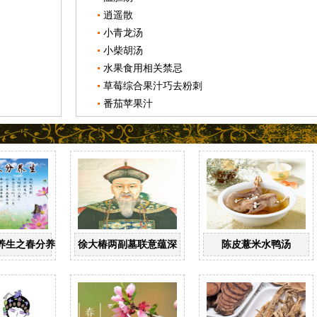
逍遥散
小青龙汤
小柴胡汤
水果食用相关禁忌
草莓综合果汁巧去粉刺
番茄苹果汁
养生之春分养生
徐大椿两副墓联意蕴深
陈皮薏米水鸭汤