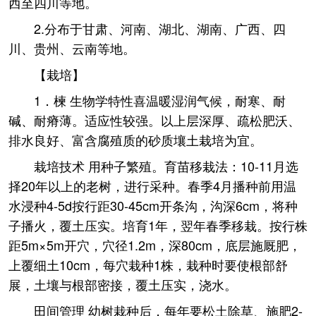
西至四川等地。
2.分布于甘肃、河南、湖北、湖南、广西、四
川、贵州、云南等地。
【栽培】
1．楝 生物学特性喜温暖湿润气候，耐寒、耐
碱、耐瘠薄。适应性较强。以上层深厚、疏松肥沃、
排水良好、富含腐殖质的砂质壤土栽培为宜。
栽培技术 用种子繁殖。育苗移栽法：10-11月选
择20年以上的老树，进行采种。春季4月播种前用温
水浸种4-5d按行距30-45cm开条沟，沟深6cm，将种
子播火，覆土压实。培育1年，翌年春季移栽。按行株
距5m×5m开穴，穴径1.2m，深80cm，底层施厩肥，
上覆细土10cm，每穴栽种1株，栽种时要使根部舒
展，土壤与根部密接，覆土压实，浇水。
田间管理 幼树栽种后，每年要松土除草、施肥2-