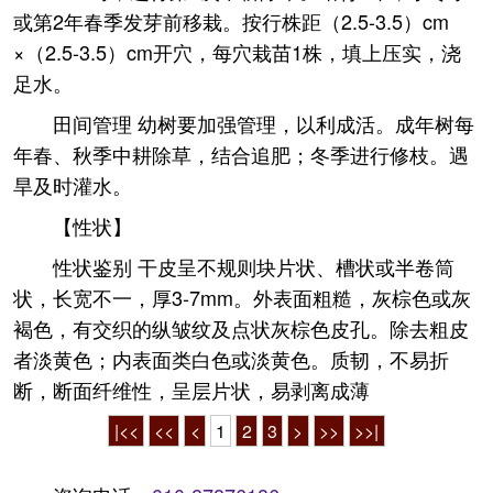
或第2年春季发芽前移栽。按行株距（2.5-3.5）cm
×（2.5-3.5）cm开穴，每穴栽苗1株，填上压实，浇
足水。
田间管理 幼树要加强管理，以利成活。成年树每
年春、秋季中耕除草，结合追肥；冬季进行修枝。遇
旱及时灌水。
【性状】
性状鉴别 干皮呈不规则块片状、槽状或半卷筒
状，长宽不一，厚3-7mm。外表面粗糙，灰棕色或灰
褐色，有交织的纵皱纹及点状灰棕色皮孔。除去粗皮
者淡黄色；内表面类白色或淡黄色。质韧，不易折
断，断面纤维性，呈层片状，易剥离成薄
|<<
<<
<
1
2
3
>
>>
>>|