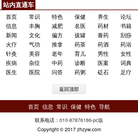
站内直通车
首页
常识
特色
保健
养生
论坛
信息
丰胸
减肥
名医
药材
书籍
新闻
文化
偏方
拔罐
膏药
刮痧
火疗
气功
推拿
药茶
药酒
药浴
针灸
美容
老年
育儿
男性
女性
疾病
杂症
中药
诊断
医案
词典
医生
医院
问答
药粥
砭石
足疗
返回顶部
首页
信息
常识
保健
特色
导航
联系电话：
010-87876186
-
pc版
Copyright © 2017 zhzyw.com