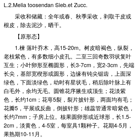
L.2.Melia toosendan Sieb.et Zucc.
采收和储藏：全年或春、秋季采收，剥取干皮或
根皮，除去泥沙，晒干。
【原形态】
1.楝 落叶乔木，高15-20m。树皮暗褐色，纵裂，
老枝紫色，有多数细小皮孔。二至三回奇数羽状复叶
互生；小叶卵形至椭圆形，长3-7cm，宽2-3cm，先端
长尖，基部宽楔形或圆形，边缘有钝尖锯齿，上面深
绿色，下面淡绿色，幼时有星状毛，稍后除叶脉上有
白毛外，余均无毛。圆锥花序腋生或顶生；花淡紫
色，长约1cm；花萼5裂，裂片披针形，两面均有毛；
花瓣5，平展或反曲，倒披针形；雄蕊管通常暗紫色，
长约7mm；子房上位。核果圆卵形或近球形，长1.5-
2cm，淡黄色，4-5室，每室具1颗种子。花期4-5月，
果熟期10-11月。