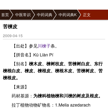
首页
中医常识
中药词典
中药词典K
正文
苦楝皮
2009-04-15
【出处】参见
川楝子
条。
【拼音名】Kǔ Liàn Pí
【别名】
楝木皮、楝树枝皮、苦楝树白皮、东行
楝根白皮、楝皮、楝根皮、楝根木皮、苦楝树皮、苦
楝根皮。
【来源】
药材基源：
为楝科植物楝和川楝的树皮及根皮。
拉丁植物动物矿物名：1.Melia azedarach