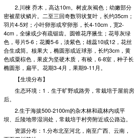
2.川楝 乔木，高达10m。树皮灰褐色；幼嫩部分
密被星状鳞片。二至三回奇数羽状复叶，长约35cm；
羽片4-5对；小叶卵形或窄卵形，长4-10cm，宽2-
4cm，全缘或少有疏锯齿。圆锥花序腋生；花萼灰绿
色，萼片5-6；花瓣5-6，淡紫色；雄蕊10或12，花丝
合生成筒。核果大，椭圆形或近球形，长约3cm，黄
色或粟棕色，果皮为坚硬木质，有棱，6-8室，种子长
椭圆形，扁平。花期3-4月，果期9-11月。
【生境分布】
生态环境：1．生于旷野或路旁，常栽培于屋前房
后。
2.生于海拔500-2100m的杂木林和疏林内或平
坝、丘陵地带湿润处，常栽培于村旁附近或公路边。
资源分布：1.分布北至河北，南至广西、云南，