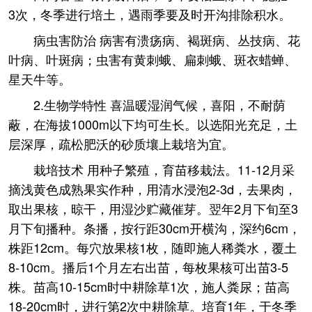
3次，冬季进行培土，遇雨季要及时开沟排除积水。
病虫害防治 病害有溃疡病、褐斑病、丛技病、花
叶病、叶斑病；虫害有黄刺蛾、扁刺蛾、斑衣蜡蝉、
星天牛等。
2.生物学特性 喜温暖湿润气候，喜阳，不耐荫
蔽，在海拔1000m以下均可生长。以选阳光充足，土
层深厚，疏松肥沃的砂质壤上栽培为宜。
栽培技术 用种子繁殖，育苗移栽法。11-12月采
摘浅黄色成熟果实作种，用清水浸泡2-3d，去果肉，
取出果核，晾干，用湿沙贮藏催芽。翌年2月下旬至3
月下旬播种。条播，按行距30cm开横沟，深约6cm，
株距12cm。每穴放果核1枚，随即施人稀粪水，覆土
8-10cm。播后1个月左右出苗，每枚果核可出苗3-5
株。苗高10-15cm时中耕除草1次，施人粪尿；苗高
18-20cm时，进行第2次中耕除草。培育1年，于冬季