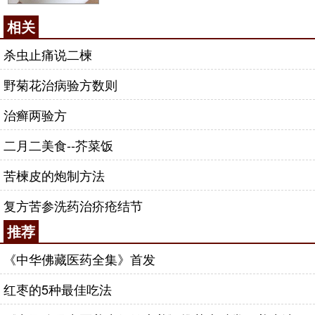
相关
杀虫止痛说二楝
野菊花治病验方数则
治癣两验方
二月二美食--芥菜饭
苦楝皮的炮制方法
复方苦参洗药治疥疮结节
推荐
《中华佛藏医药全集》首发
红枣的5种最佳吃法