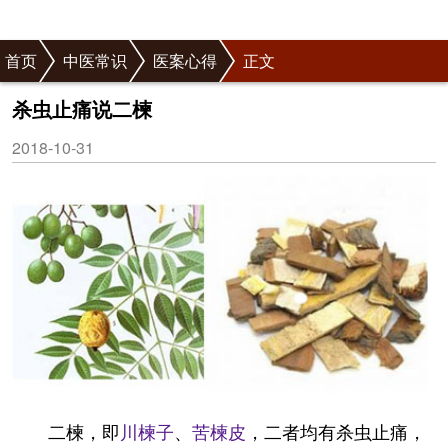
首页
中医常识
医案心得
正文
杀虫止痛说二楝
2018-10-31
二楝，即
川楝子
、
苦楝皮
，二者均有杀虫止痛，