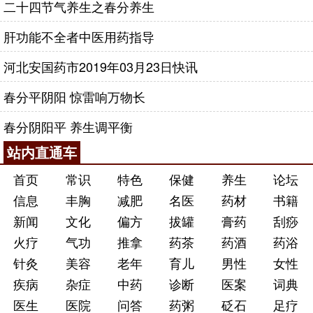
二十四节气养生之春分养生
肝功能不全者中医用药指导
河北安国药市2019年03月23日快讯
春分平阴阳 惊雷响万物长
春分阴阳平 养生调平衡
站内直通车
首页
常识
特色
保健
养生
论坛
信息
丰胸
减肥
名医
药材
书籍
新闻
文化
偏方
拔罐
膏药
刮痧
火疗
气功
推拿
药茶
药酒
药浴
针灸
美容
老年
育儿
男性
女性
疾病
杂症
中药
诊断
医案
词典
医生
医院
问答
药粥
砭石
足疗