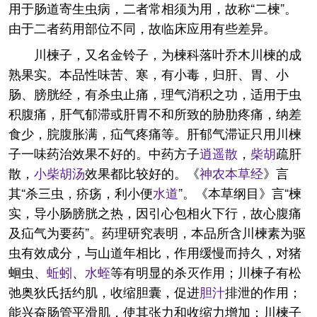
用于肠道寄生虫病，二者常相须为用，故称“二楝”。
由于二者药用部位不同，故临床应用有些差异。
川楝子，又名金铃子，为楝科落叶乔木川楝的成
熟果实。本品性味苦、寒，有小毒，归肝、胃、小
肠、膀胱经，有杀虫止痛，理气消积之功，适用于虫
积腹痛，肝气郁滞或肝胃不和所致的胁肋疼痛，纳差
食少，脘腹胀满，疝气疼痛等。肝郁气滞证只用川楝
子一味药治效果不好的。中药方子
逍遥散
，
柴胡
疏肝
散，
小柴胡汤
效果都比较好的。《
神农本草经
》言
其“杀三虫，疥疡，利小便
水道
”。《本草纲目》言“楝
实，导小肠膀胱之热，因引心包相火下行，故心腹痛
及疝气为要药”。药理研究表明，本品所含川楝素为驱
虫有效成分，与山道年相比，作用缓慢而持久，对猪
蛔虫、
蚯蚓
、
水蛭
等有明显的杀灭作用；川楝子有松
弛奥狄氏括约肌，收缩胆囊，促进
胆汁
排泄的作用；
能兴奋肠管平滑肌，使其张力和收缩力增加；川楝子