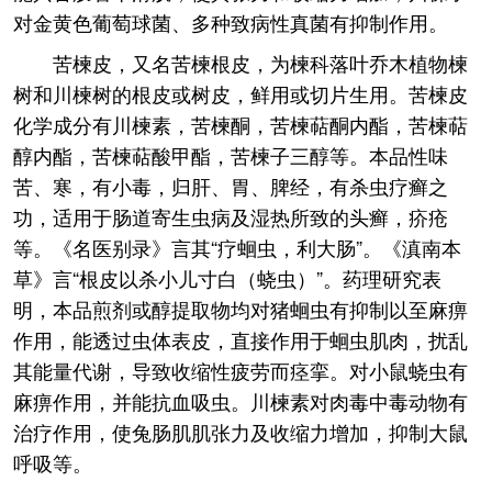
对金黄色葡萄球菌、多种致病性真菌有抑制作用。
苦楝皮，又名苦楝根皮，为楝科落叶乔木植物楝
树和川楝树的根皮或树皮，鲜用或切片生用。苦楝皮
化学成分有川楝素，苦楝酮，苦楝萜酮内酯，苦楝萜
醇内酯，苦楝萜酸甲酯，苦楝子三醇等。本品性味
苦、寒，有小毒，归肝、胃、脾经，有杀虫疗癣之
功，适用于肠道寄生虫病及湿热所致的头癣，疥疮
等。《名医别录》言其“疗蛔虫，利大肠”。《滇南本
草》言“根皮以杀小儿寸白（蛲虫）”。药理研究表
明，本品煎剂或醇提取物均对猪蛔虫有抑制以至麻痹
作用，能透过虫体表皮，直接作用于蛔虫肌肉，扰乱
其能量代谢，导致收缩性疲劳而痉挛。对小鼠蛲虫有
麻痹作用，并能抗血吸虫。川楝素对肉毒中毒动物有
治疗作用，使兔肠肌肌张力及收缩力增加，抑制大鼠
呼吸等。