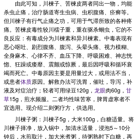
由此可知，川楝子、苦楝皮两者同出一物，均能
杀虫止痛，治疗肠道寄生虫病、虫积腹痛、疥癣等。
但川楝子有行气止痛之功，可用于气滞所致的各种疼
痛。苦楝皮毒性较川檑子重，重在驱杀蛔虫，它的不
良反应：有毒成分为川楝素和异川楝素。中毒表现有
恶心呕吐、剧烈腹痛、腹泻、头晕头痛、视力模糊、
全身麻木、心律不齐、血压下降、呼吸困难、神志恍
惚、狂躁或痿靡、震颤或惊厥，最后因呼吸和循环衰
竭而死亡。中毒原因主要是用量过大，或用法不当，
或患者
体质
原因。解救办法可洗胃，催吐，导泻，补
液及对症治疗；轻者可用绿豆120g，
龙眼
肉60g，
甘
草
15g，煎水频服。二者均性味苦寒，脾胃虚寒者不
宜选用。现介绍二则粥疗方，供选用。
川楝子粥：川楝子5g，大米100g，白糖适量。将
川楝子择净，放入锅中，加清水适量，浸泡5～10分
钟后，水煎取汁，加大米煮粥，待粥熟时下白糖，再