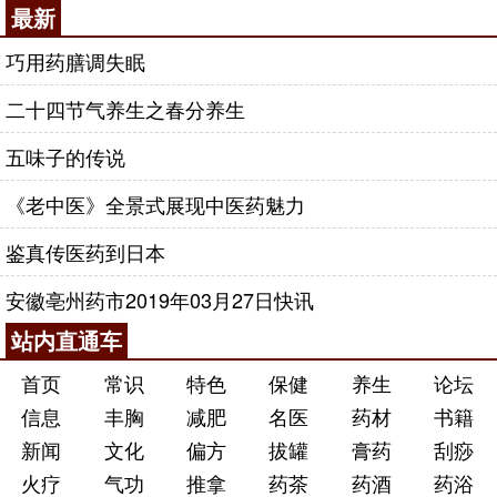
最新
巧用药膳调失眠
二十四节气养生之春分养生
五味子的传说
《老中医》全景式展现中医药魅力
鉴真传医药到日本
安徽亳州药市2019年03月27日快讯
站内直通车
首页
常识
特色
保健
养生
论坛
信息
丰胸
减肥
名医
药材
书籍
新闻
文化
偏方
拔罐
膏药
刮痧
火疗
气功
推拿
药茶
药酒
药浴