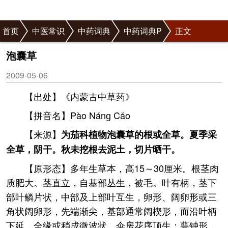
首页
中医常识
中药词典
中药词典P
正文
泡囊草
2009-05-06
【出处】《内蒙古中草药》
【拼音名】Pào Nánɡ Cǎo
【来源】
为茄科植物泡囊草的根或全草。夏季采
全草，阴干。秋未挖根去泥土，切片晒干。
【原形态】多年生草本，高15～30厘米。根茎肉
质肥大。茎直立，自基部丛生，被毛。叶有柄，茎下
部叶鳞片状，中部及上部叶互生，卵形、阔卵形或三
角状阔卵形，先端渐尖，基部通常阔楔形，而沿叶柄
下延，全缘或稍成微波状。伞房花序顶生；萼钟形，