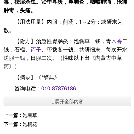
毒，祛湿杀虫。治中耳炎，鼻窦炎，咽喉肿痛，疮痈
肿毒，头痛。
【用法用量】内服：煎汤，1～2分；或研末为
散。
【附方】治急性胃肠炎：泡囊草一钱，青
木香
二
钱，石榴、
诃子
、荜拨各一钱。共研细末。每次开水
送服一钱，日服二次。（性味以下出《内蒙古中草
药》）
【摘录】《*辞典》
咨询电话：
010-87876186
↓展开全部内容
上一篇：
泡囊草
下一篇：
泡桐花