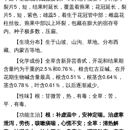
裂片5，短，结果时延长，覆盖着蒴果；花冠延长，裂
片5，短，紫色；雄蕊5，着生于花冠管中部；雌蕊花
柱丝妆。蒴果中部以上环裂，包藏在膨大的宿存萼
内。种子极多数，压扁。
【生境分布】生于山坡、山沟、草地。分布西
藏、内蒙古等地。
【化学成份】全草含新异芸香甙，开花和结果期
含量约为干重的2.5％和0.76％。根含红古豆碱。在开
花期生物碱含量最高，根含0.51％，根茎含0.64％，
茎含0.78％，叶含0.61％，以后逐渐减少。
【性味】根：甘微苦，热，有毒；全草：苦，
平，有毒。
【功能主治】
根：补虚温中，安神定喘。治虚寒
泄泻，劳伤，咳嗽痰喘，心慌不安；全草：清热解