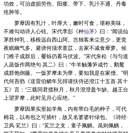
功效，可治虚损劳伤、阳痿、带下、乳汁不通、丹毒
疮肿等。
萝藦因有乳汁，叶厚大，嫩时可食，堪称美味，
不难勾动诗人心铉。宋代李彭《种
仙茅
》曰：“闻说仙
茅胜钟乳，移根远自西山阿。岂独客来尘意少，更觉
夜眠幽气多。避谤何须求薏苡，去家不减食藦萝。候
门稚子成群后，矍铄仍看马伏波。”宋代朱松《与匀道
人蔬饭作两绝句·其二》曰：“牛羊触藩笋成竹，鹅鹜
成群饱倒藤。一饭罗摩未为孽，要知我是在家僧。”明
代何吾驺《送雷伯鳞年兄得请扶侍还澄江十五首·其十
五》言：“三载同君揽秋月，秋月澄澄盈乍缺。越王台
上望罗摩，此时见月心应绝。”
萝藦因果实形如羊角，内有带白毛的种子，可代
棉花，以布包之可插针，故又名婆婆针绿包。《诗经·
卫风·芄兰》曰：“芄兰之支，童子佩觽。虽则佩觽，