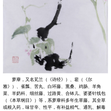
萝藦，又名芄兰（《诗经》）、雚（《尔
雅》）、雀瓢、苦丸、白环藤、熏桑、鸡肠、羊角
菜、羊奶科、细丝藤、过路黄、合钵儿、婆婆针线包
（《本草纲目》）等，系萝藦科多年生草藤。其全草
或根入药，味甘辛、性平，有补益精气、通乳、解毒