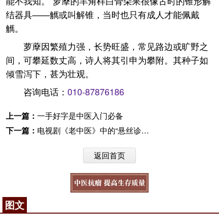
能不我知。”萝藦的羊角样白骨朵果很像古时的锥形解
结器具——觽或叫解锥，当时也只有成人才能佩戴
觽。
萝藦因繁殖力强，长势旺盛，常见路边或旷野之
间，可攀延数丈高，诗人将其引申为攀附。其种子如
倾雪泻下，甚为壮观。
咨询电话：
010-87876186
上一篇：
一手好字是中医入门必备
下一篇：
电视剧《老中医》中的“悬丝诊脉”到底靠谱吗？
返回首页
图文