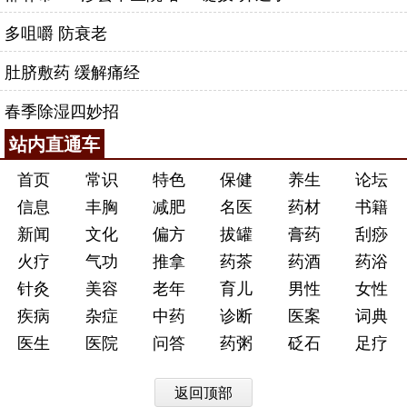
多咀嚼 防衰老
肚脐敷药 缓解痛经
春季除湿四妙招
站内直通车
首页
常识
特色
保健
养生
论坛
信息
丰胸
减肥
名医
药材
书籍
新闻
文化
偏方
拔罐
膏药
刮痧
火疗
气功
推拿
药茶
药酒
药浴
针灸
美容
老年
育儿
男性
女性
疾病
杂症
中药
诊断
医案
词典
医生
医院
问答
药粥
砭石
足疗
返回顶部