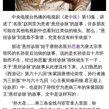
中央电视台热播的电视剧《老
中医
》第13集，讲
述了“名医”赵闵堂为患者“悬丝诊脉”的故事，许多朋友
可能在其他电视剧中也看到过类似的镜头。那么，“悬
丝诊脉”到底靠不靠谱，究竟有没有科学依据？
据说“悬丝诊脉”始于唐朝名医
孙思邈
为唐太宗李
世民的长孙皇后治病的故事。说的是长孙皇后十月怀
胎而不生，经过孙思邈“悬丝诊脉”很快就生下一子，
关于“悬丝诊脉”的故事从此便流传下来。人们熟悉的
《西游记》第六十八回“朱紫国唐僧论前世，孙行者施
为三折肱”中与六十九回《心主夜间修药物 君王筵上
论妖邪》中，也提到了孙悟空为患病三年的朱紫国国
王“悬丝诊脉”的故事。文中是这样写的：
“孙大圣……将三条金线与宦官拿入里面，吩