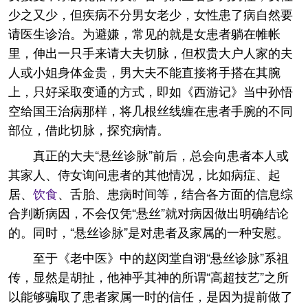
少之又少，但疾病不分男女老少，女性患了病自然要
请医生诊治。为避嫌，常见的就是女患者躺在帷帐
里，伸出一只手来请大夫切脉，但权贵大户人家的夫
人或小姐身体金贵，男大夫不能直接将手搭在其腕
上，只好采取变通的方式，即如《西游记》当中孙悟
空给国王治病那样，将几根丝线缠在患者手腕的不同
部位，借此切脉，探究病情。
真正的大夫“悬丝诊脉”前后，总会向患者本人或
其家人、侍女询问患者的其他情况，比如病症、起
居、
饮食
、舌胎、患病时间等，结合各方面的信息综
合判断病因，不会仅凭“悬丝”就对病因做出明确结论
的。同时，“悬丝诊脉”是对患者及家属的一种安慰。
至于《老中医》中的赵闵堂自诩“悬丝诊脉”系祖
传，显然是胡扯，他神乎其神的所谓“高超技艺”之所
以能够骗取了患者家属一时的信任，是因为提前做了