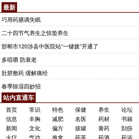
最新
巧用药膳调失眠
二十四节气养生之惊蛰养生
邯郸市120涉县中医院站“一键拨”开通了
多咀嚼 防衰老
肚脐敷药 缓解痛经
春季除湿四妙招
站内直通车
首页
常识
特色
保健
养生
论坛
信息
丰胸
减肥
名医
药材
书籍
新闻
文化
偏方
拔罐
膏药
刮痧
火疗
气功
推拿
药茶
药酒
药浴