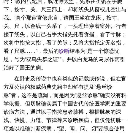
咐：‘教内宫妃后，或近侍太监，先系在圣躬左手腕
下，按寸、关、尺三部上，却将线头从窗棂儿空出与
我。’真个那宦官依此言，请国王坐在龙床，按寸、
关、尺，以金线一头系了，一头理出穿着窗外。行者
接了线头，以自己右手大指先托着食指，看了寸脉；
次将中指按大指，看了关脉；又将大指托定无名指，
看了尺脉……”，最后的
诊断
结果为“是一个惊恐忧
思，号为‘双鸟失群之证’”，并以白龙马的马尿作药引
治好了国王的病。
在野史及传说中也有类似的记载或传说，但在官
方及公认的权威药典史籍中却鲜有提及“悬丝诊
脉”者，这不是疏漏，而是因为“悬丝诊脉”确实没有科
学依据。但切脉确实属于中国古代传统医学家的重要
诊病方法，通过以手指按患者脉搏，根据脉象的深
浅、快慢、力道、节律等来诊断疾病，但仅凭切脉一
项难以准确判断疾病，“望、闻、问、切”要综合使用