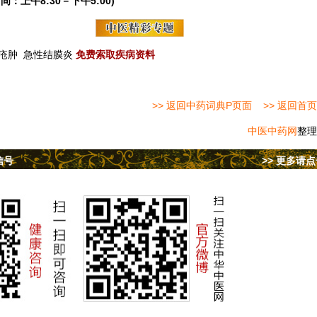
间：上午8:30－下午5:00)
疮肿
急性结膜炎
免费索取疾病资料
>> 返回中药词典P页面
>> 返回首页
中医中药网
整理
信号
>> 更多请