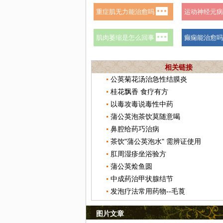
相关链接
公英菊花汤治急性结膜炎
桂花飘香 食疗有方
以毒攻毒说毒性中药
蒲公英泡茶饮莫随意喝
鼻腔给药巧治病
茶饮"蒲公英泡水" 需辨证使用
肛周湿疹坐浴验方
蒲公英烩鱼圆
中成药治甲状腺结节
发泡疗法常用药物--毛莨
图片文章