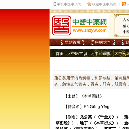
古
偏
中
网站首页
疾病大全
首页
-->
中医常识
-->
中药词典
-->
中药
蒲公英用于清热解毒，利尿散结。治急性
炎，急性支气管炎，胃炎，肝炎，胆囊炎
【出处】《本草图经》
【拼音名】Pú Gōnɡ Yīnɡ
【别名】
凫公英（《千金方》），蒲
草图经》），地丁（《本草衍义》），金