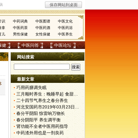
常识
中药词典
中医图谱
中医文化
推拿
中医药茶
中医药酒
中医药浴
育儿
男性保健
女性保健
中医养生
保健
中医问答
中医论坛
网站搜索
最新文章
体
巧用药膳调失眠
三月顺时养生：晚睡早起 食甜养肝
二十四节气养生之春分养生
河北安国药市2019年03月23日快讯
春分平阴阳 惊雷响万物长
春分阴阳平 养生调平衡
肾功能不全者中医用药指导
中药渣外用也是一剂良药