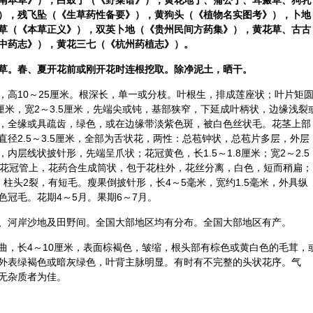
南本草》），白鼓丁（《野菜谱》），黄花地丁、蒲公丁、耳瘢草、狗乳
），残飞坠（《生草药性备要》），黄狗头（《植物名实图考》），卜地
草（《本草正义》），双英卜地（《贵州民间方药集》），黄花草、古古
中药志》），黄花
三七
（《杭州药植志》）。
草。春、夏开花前或刚开花时连根挖取。除净泥土，晒干。
，高10～25厘米。根深长，单一或分枝。叶根生，排成莲座状；叶片矩
厘米，宽2～3.5厘米，先端尖或钝，基部狭窄，下延成叶柄状，边缘浅裂
，全缘或具疏齿，绿色，或在边缘带淡紫色斑，被白色丝状毛。花茎上部
径2.5～3.5厘米，全部为舌状花，两性：总苞钟状，总苞片多层，外层
层线状披针形，先端呈爪状；花冠黄色，长1.5～1.8厘米；宽2～2.5
于花冠管上，花药合生成筒状，包于花柱外，花丝分离，白色，短而稍扁；
柱头2裂，有短毛。瘦果倒披针形，长4～5毫米，宽约1.5毫米，外具纵
冠毛。花期4～5月。果期6～7月。
、河岸沙地及田野间。全国大部地区均有分布。全国大部地区有产。
曲，长4～10厘米，表面棕褐色，皱缩，根头部有棕色或黄白色的毛茸，
外表绿褐色或暗灰绿色，叶背主脉明显。有时有不完整的头状花序。气
无杂质者为佳。