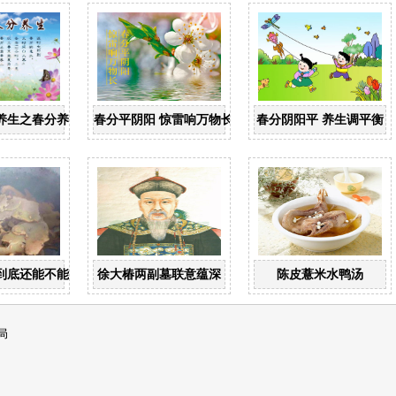
养生之春分养生
春分平阴阳 惊雷响万物长
春分阴阳平 养生调平衡
到底还能不能喝？
徐大椿两副墓联意蕴深
陈皮薏米水鸭汤
局