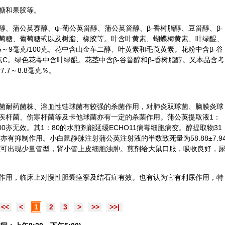
糖和果胶等。
、蒲公英赛醇、ψ-葡公英甾醇、蒲公英甾醇、β-香树脂醇、豆甾醇、β-
萄糖、葡萄糖甙以及树脂、橡胶等。叶含叶黄素、蝴蝶梅黄素、叶绿醌、
D_5～9毫克/100克。花中含山金车二醇、叶黄素和毛莨黄素。花粉中含β-谷
维生素C。绿色花萼中含叶绿醌。花茎中含β-谷甾醇和β-香树脂醇。又本品含考
.7～8.8毫克％。
菌耐药菌株、溶血性链球菌有较强的杀菌作用，对肺炎双球菌、脑膜炎球
疾杆菌、伤寒杆菌等及卡他球菌亦有一定的杀菌作用。蒲公英提取液1：
00亦无效。其1：80的水煎剂能延缓ECHO11病毒细胞病变。醇提取物31
有抑制作用。小白鼠静脉注射蒲公英注射液的半数致死量为58.88±7.9
脏可出现少量管型，肾小管上皮细胞浊肿。煎剂给大鼠口服，吸收良好，
作用，临床上对慢性胆囊痉挛及结石症有效。也有认为它有利尿作用，特
<<
<
1
2
3
>
>>
>>|