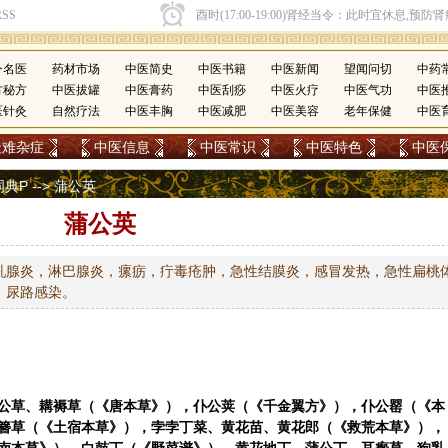
今名医
药材市场
中医简史
中医书籍
中医新闻
望闻问切
中药
方秘方
中医拔罐
中医膏药
中医刮痧
中医火疗
中医气功
中医
医针灸
自然疗法
中医丰胸
中医减肥
中医美容
老年保健
中医
疑难杂症
中医信息
中医常识
中医特色
中医
词典P
--> 蒲公英
蒲公英
乳腺炎，淋巴腺炎，瘰疬，疔毒疮肿，急性结膜炎，感冒发热，急性扁桃
，尿路感染。
公草、耩褥草（《唐本草》），仆公荚（《千金翼方》），仆公罂（《本
簪草（《土宿本草》），孛孛丁菜、黄花苗、黄花郎（《救荒本草》），