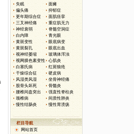
失眠
面瘫
偏头痛
抑郁症
更年期综合症
面肌痉挛
三叉神经痛
重症肌无力
神经衰弱
脊髓空洞症
白内障
青光眼
黄斑变性
眼底病变
黄斑裂孔
眼底出血
视神经萎缩
玻璃体浑浊
视网膜色素变性
心肌炎
白塞氏病
红斑狼疮
干燥综合征
硬皮病
风湿类风湿
坐骨神经痛
4
股骨头坏死
骨髓炎
尿
腰椎间盘突出
强直性脊柱炎
颈椎病
间质性肺炎
慢性结肠炎
慢性胃溃疡
栏目导航
网站首页