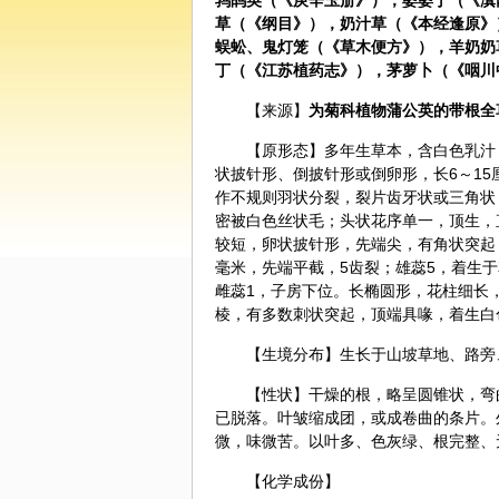
鹁鸪英（《庚辛玉册》），婆婆丁（《滇
草（《纲目》），奶汁草（《本经逢原》
蜈蚣
、鬼灯笼（《草木便方》），羊奶奶
丁（《江苏植药志》），茅萝卜（《咽川
【来源】
为菊科植物
蒲公英
的带根全
【原形态】多年生草本，含白色乳汁
状披针形、倒披针形或倒卵形，长6～15
作不规则羽状分裂，裂片齿牙状或三角状
密被白色丝状毛；头状花序单一，顶生，直
较短，卵状披针形，先端尖，有角状突起，内
毫米，先端平截，5齿裂；雄蕊5，着生
雌蕊1，子房下位。长椭圆形，花柱细长，
棱，有多数刺状突起，顶端具喙，着生白色
【生境分布】生长于山坡草地、路旁
【性状】干燥的根，略呈圆锥状，弯
已脱落。叶皱缩成团，或成卷曲的条片。
微，味微苦。以叶多、色灰绿、根完整、
【化学成份】