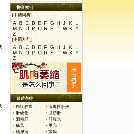
拼音索引
[中药词典]
A
B
C
D
E
F
G
H
J
K
L
M
N
O
P
Q
R
S
T
W
X
Y
Z
[中药方剂]
圆
或
A
B
C
D
E
F
G
H
J
K
L
M
N
O
P
Q
R
S
T
W
X
Y
Z
疑难杂症
或
癌症肿瘤
病毒性肝炎
肝硬化
脂肪肝
酒精肝
肝腹水
痛风
甲亢
糖尿病
癫痫