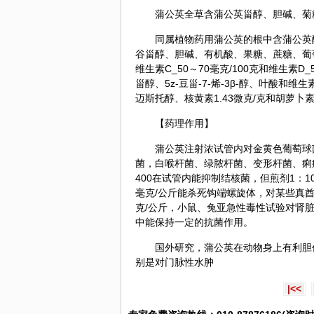
蒲公英全草含蒲公英甾醇、胆碱、菊
同属植物药用蒲公英的根中含蒲公英醇
谷甾醇、胆碱、有机酸、果糖、蔗糖、葡
维生素C_50～70毫克/100克和维生素
甾醇、5z-豆甾-7-烯-3β-醇、叶酸和
迈斯托醇、核黄素1.43微克/克和胡萝卜素7
【药理作用】
蒲公英注射浓试管内对金黄色葡萄球
菌，白喉杆菌、绿脓杆菌、变形杆菌、痢
400在试管内能抑制结核菌，但煎剂1：1
毫克/公斤能杀死钩端螺旋体，对某些真酋亦
克/公斤，小鼠、兔亚急性毒性试验对肾
中能保持一定的抗菌作用。
国外研究，蒲公英在动物身上有利胆
别是对门脉性水肿
|<<