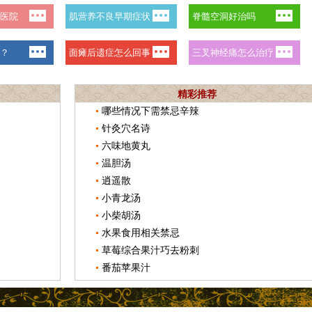
精彩推荐
哪些情况下需禁忌辛辣
针灸穴名诗
六味地黄丸
温胆汤
逍遥散
小青龙汤
小柴胡汤
水果食用相关禁忌
草莓综合果汁巧去粉刺
番茄苹果汁