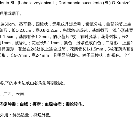
. [Lobelia zeylanica L.; Dortmannia succulenta (Bl.) O.Kuntze]
鲜用或晒干。
长达60cm。茎平卧，四棱状，无毛或具短柔毛，稀疏分枝，曲部的节上生
长1-2.8cm，宽0.8-2.2cm，先端急尖或钝，基部截形、浅心形或
1.5cm，基部有长1-2mm，的小苞片2枚，有时脱落；花萼钟状，长2-
约1mm，被缘毛；花冠长5-11mm，紫色、淡紫色或白色，二唇形，上唇2
圆形；花丝在2/3处以上连合成筒，花药管长1-1.5mm，5枚花药均顶
，长5-7mm，宽2-4mm，具明显的脉络。种子
三棱
状，红褐色。全年
）m以下的水田边或山谷沟边等阴湿处。
、广西、云南。
疮疡肿毒；白喉；瘰疬；血吸虫病；毒蛇咬伤。
g。外用：鲜品适量，捣烂外敷。