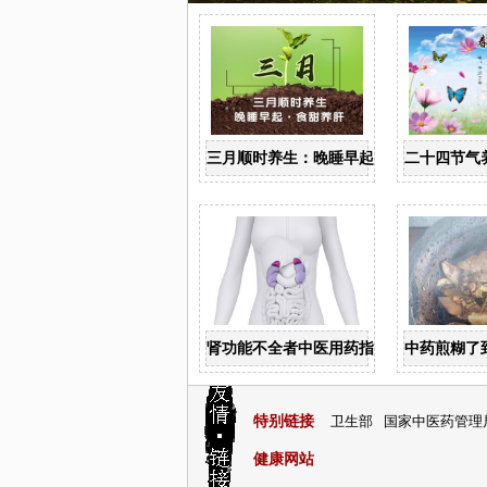
三月顺时养生：晚睡早起 食甜养肝
二十四节气
肾功能不全者中医用药指导
中药煎糊了
特别链接
卫生部
国家中医药管理
健康网站