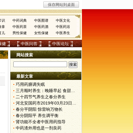
常识
中药词典
中医图谱
中医文化
推拿
中医药茶
中医药酒
中医药浴
育儿
男性保健
女性保健
中医养生
保健
中医问答
中医论坛
网站搜索
最新文章
巧用药膳调失眠
三月顺时养生：晚睡早起 食甜养肝
二十四节气养生之春分养生
河北安国药市2019年03月23日快讯
春分平阴阳 惊雷响万物长
春分阴阳平 养生调平衡
肾功能不全者中医用药指导
中药渣外用也是一剂良药