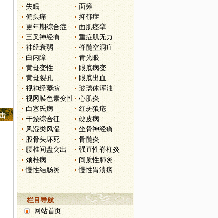
失眠
面瘫
偏头痛
抑郁症
更年期综合症
面肌痉挛
三叉神经痛
重症肌无力
神经衰弱
脊髓空洞症
白内障
青光眼
黄斑变性
眼底病变
黄斑裂孔
眼底出血
视神经萎缩
玻璃体浑浊
视网膜色素变性
心肌炎
白塞氏病
红斑狼疮
点击
干燥综合征
硬皮病
风湿类风湿
坐骨神经痛
股骨头坏死
骨髓炎
腰椎间盘突出
强直性脊柱炎
颈椎病
间质性肺炎
慢性结肠炎
慢性胃溃疡
栏目导航
网站首页