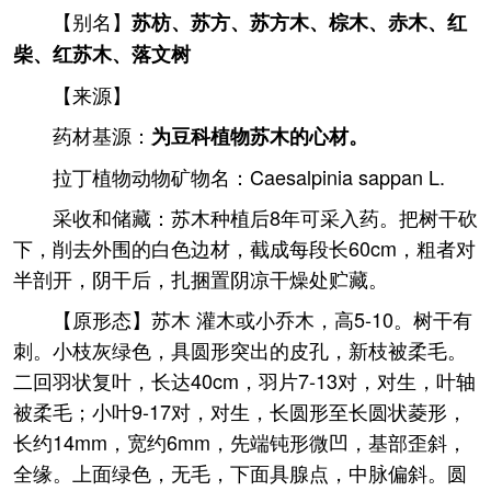
【别名】
苏枋、苏方、苏方木、棕木、赤木、红
柴、红苏木、落文树
【来源】
药材基源：
为豆科植物苏木的心材。
拉丁植物动物矿物名：Caesalpinia sappan L.
采收和储藏：苏木种植后8年可采入药。把树干砍
下，削去外围的白色边材，截成每段长60cm，粗者对
半剖开，阴干后，扎捆置阴凉干燥处贮藏。
【原形态】苏木 灌木或小乔木，高5-10。树干有
刺。小枝灰绿色，具圆形突出的皮孔，新枝被柔毛。
二回羽状复叶，长达40cm，羽片7-13对，对生，叶轴
被柔毛；小叶9-17对，对生，长圆形至长圆状菱形，
长约14mm，宽约6mm，先端钝形微凹，基部歪斜，
全缘。上面绿色，无毛，下面具腺点，中脉偏斜。圆