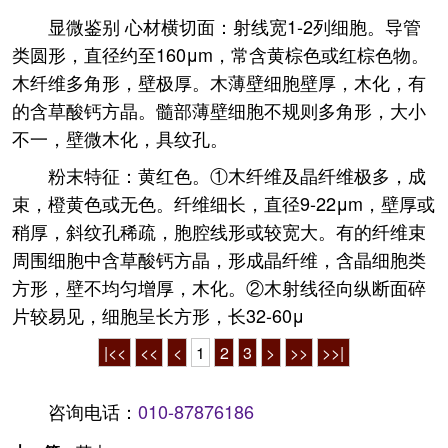
显微鉴别 心材横切面：射线宽1-2列细胞。导管
类圆形，直径约至160μm，常含黄棕色或红棕色物。
木纤维多角形，壁极厚。木薄壁细胞壁厚，木化，有
的含草酸钙方晶。髓部薄壁细胞不规则多角形，大小
不一，壁微木化，具纹孔。
粉末特征：黄红色。①木纤维及晶纤维极多，成
束，橙黄色或无色。纤维细长，直径9-22μm，壁厚或
稍厚，斜纹孔稀疏，胞腔线形或较宽大。有的纤维束
周围细胞中含草酸钙方晶，形成晶纤维，含晶细胞类
方形，壁不均匀增厚，木化。②木射线径向纵断面碎
片较易见，细胞呈长方形，长32-60μ
|<<
<<
<
1
2
3
>
>>
>>|
咨询电话：
010-87876186