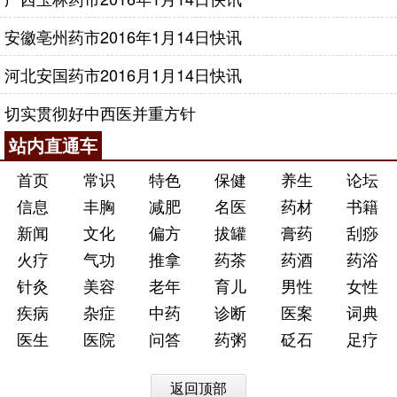
安徽亳州药市2016年1月14日快讯
河北安国药市2016月1月14日快讯
切实贯彻好中西医并重方针
站内直通车
首页
常识
特色
保健
养生
论坛
信息
丰胸
减肥
名医
药材
书籍
新闻
文化
偏方
拔罐
膏药
刮痧
火疗
气功
推拿
药茶
药酒
药浴
针灸
美容
老年
育儿
男性
女性
疾病
杂症
中药
诊断
医案
词典
医生
医院
问答
药粥
砭石
足疗
返回顶部