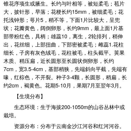
锥花序项生或腋生。长约与叶相等，被短柔毛；苞片
大，披针形，早落；花梗长约15mm，被细柔毛；花
托浅钟形；萼片5，稍不等，下面1片比较大，呈兜
状；花瓣黄色，阔倒卵形，长约9mm，最上面1片基
部带粉红色，具柄；雄蕊10，离生，2轮排列，稍伸
出，花丝细，上部扭曲，下部密被柔毛；雌蕊1.花柱
细长，子房有灰色绒毛，花柱被毛，柱头截平。荚果
木质、稍压扁，近长圆形至长圆状倒卵形，长约
7cm，宽3.5-4cm，基部稍狭，先端斜向平截，先端有
喙，红棕色，不开裂。种子3-4颗，长圆形，稍扁，长
约2cm，褐黄色。花期5-10月，果期7月至翌年3月。
【生境分布】
生态环境：生于海拔200-1050m的山谷丛林中或
栽培。
资源分布：分布于云南金沙江河谷和红河河谷。