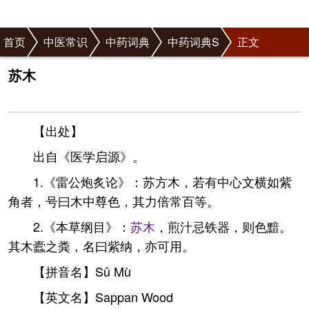
首页
中医常识
中药词典
中药词典S
正文
苏木
【出处】
出自《医学启源》。
1.《雷公炮炙论》：苏方木，若有中心文横如紫
角者，号曰木中尊色，其力倍常百等。
2.《本草纲目》：
苏木
，煎汁忌铁器，则色黯。
其木蠹之粪，名曰紫纳，亦可用。
【拼音名】Sū Mù
【英文名】Sappan Wood