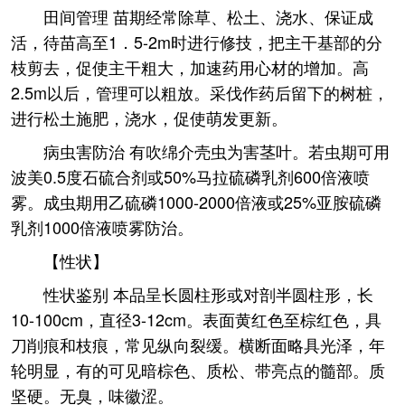
田间管理 苗期经常除草、松土、浇水、保证成
活，待苗高至1．5-2m时进行修技，把主干基部的分
枝剪去，促使主干粗大，加速药用心材的增加。高
2.5m以后，管理可以粗放。采伐作药后留下的树桩，
进行松土施肥，浇水，促使萌发更新。
病虫害防治 有吹绵介壳虫为害茎叶。若虫期可用
波美0.5度石硫合剂或50%马拉硫磷乳剂600倍液喷
雾。成虫期用乙硫磷1000-2000倍液或25%亚胺硫磷
乳剂1000倍液喷雾防治。
【性状】
性状鉴别 本品呈长圆柱形或对剖半圆柱形，长
10-100cm，直径3-12cm。表面黄红色至棕红色，具
刀削痕和枝痕，常见纵向裂缓。横断面略具光泽，年
轮明显，有的可见暗棕色、质松、带亮点的髓部。质
坚硬。无臭，味徽涩。