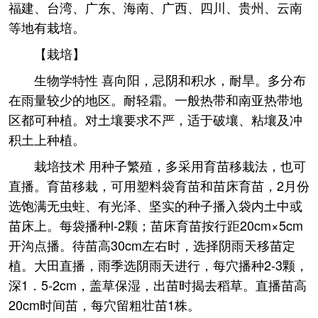
福建、台湾、广东、海南、广西、四川、贵州、云南
等地有栽培。
【栽培】
生物学特性 喜向阳，忌阴和积水，耐旱。多分布
在雨量较少的地区。耐轻霜。一般热带和南亚热带地
区都可种植。对土壤要求不严，适于破壤、粘壤及冲
积土上种植。
栽培技术 用种子繁殖，多采用育苗移栽法，也可
直播。育苗移栽，可用塑料袋育苗和苗床育苗，2月份
选饱满无虫蛀、有光泽、坚实的种子播入袋内土中或
苗床上。每袋播种l-2颗；苗床育苗按行距20cm×5cm
开沟点播。待苗高30cm左右时，选择阴雨天移苗定
植。大田直播，雨季选阴雨天进行，每穴播种2-3颗，
深1．5-2cm，盖草保湿，出苗时揭去稻草。直播苗高
20cm时间苗，每穴留粗壮苗1株。