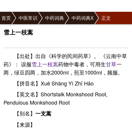
首页
中医常识
中药词典
中药词典X
正文
雪上一枝蒿
【出处】出自《科学的民间药草》。 《云南中草
药》： 误服
雪上一枝蒿
药物中毒者，可用生
甘草
一
两，绿豆四两，加水2000ml，煎至1000ml，频服。
【拼音名】Xuě Shànɡ Yì Zhī Hāo
【英文名】Shortstalk Monkshood Root,
Pendulous Monkshood Root
【别名】
一支蒿
【来源】