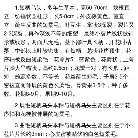
1.短柄乌头，多年生草本，高50-70cm。块根直
立，纺锤状圆柱形，长5-8cm，外皮棕黄色。茎直
立，疏生反曲的短柔毛。叶互生，掌状3深裂，裂片又
2-3深裂，再作深浅不等的细裂，最终小裂片线状披针
形或线形，两面几无毛。茎下部叶具长柄，开花时枯
萎，中部以上叶较密集，有短柄。总状花序顶生，花
序轴被反曲短柔毛；花萼片5，蓝紫色，花瓣状，上萼
片膨大呈帽状，高约2.5cm；花瓣一对，有长爪，距
短；雄蕊多数，不等长，花丝疏生短毛；子房3-5个，
密被直而伸展的黄色长柔毛。蓇葖果3-5个，种子多
数。花期8-9月。果期9-10月。
2.展毛短柄乌头本种与短柄乌头主要区别在于花
序轴和花梗被伸展的短柔毛。
3.曲毛短柄乌头本种与短柄乌头主要区别在于小
苞片片长约3mm；心皮密被贴伏的白色短柔毛。