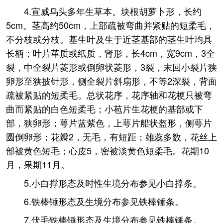
4.宣威乌头多年生草本。块根胡萝卜形，长约
5cm。茎高约50cm，上部疏被弯曲并紧贴的短柔毛，
不分枝或分枝。基生叶及生于近茎基部的茎生叶均具
长柄；叶片革质或纸质，肾形，长4cm，宽9cm，3全
裂，中全裂片菱形或倒卵状菱形，3裂，末回小裂片狭
卵形至狭披针形，侧全裂片斜扇形，不等2深裂，背面
疏被紧贴的短柔毛。总状花序，花序轴和花梗只被弯
曲而紧贴的白色短柔毛；小苞片生花梗的基部或下
部，狭卵形；萼片蓝紫色，上萼片船状盔形，侧萼片
圆倒卵形；花瓣2，无毛，有短距；雄蕊多数，花丝上
部被黄色短毛；心皮5，密被淡黄色短柔毛。花期10
月，果期11月。
5.小白撑形态及时性生境分布参见小白撑条。
6.铁棒锤形态及生境分布参见铁棒锤条。
7.伏毛铁棒锤形态及生境分布参见铁棒锤条。