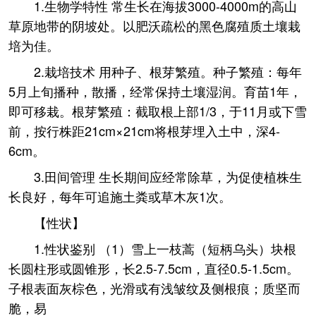
1.生物学特性 常生长在海拔3000-4000m的高山
草原地带的阴坡处。以肥沃疏松的黑色腐殖质土壤栽
培为佳。
2.栽培技术 用种子、根芽繁殖。种子繁殖：每年
5月上旬播种，散播，经常保持土壤湿润。育苗1年，
即可移栽。根芽繁殖：截取根上部1/3，于11月或下雪
前，按行株距21cm×21cm将根芽埋入土中，深4-
6cm。
3.田间管理 生长期间应经常除草，为促使植株生
长良好，每年可追施土粪或草木灰1次。
【性状】
1.性状鉴别 （1）雪上一枝蒿（短柄乌头）块根
长圆柱形或圆锥形，长2.5-7.5cm，直径0.5-1.5cm。
子根表面灰棕色，光滑或有浅皱纹及侧根痕；质坚而
脆，易