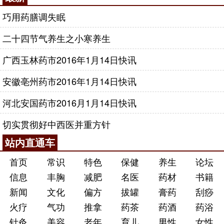
巧用药膳调失眠
二十四节气养生之小寒养生
广西玉林药市2016年1月14日快讯
安徽亳州药市2016年1月14日快讯
河北安国药市2016月1月14日快讯
切实贯彻好中西医并重方针
站内直通车
首页
常识
特色
保健
养生
论坛
信息
丰胸
减肥
名医
药材
书籍
新闻
文化
偏方
拔罐
膏药
刮痧
火疗
气功
推拿
药茶
药酒
药浴
针灸
美容
老年
育儿
男性
女性