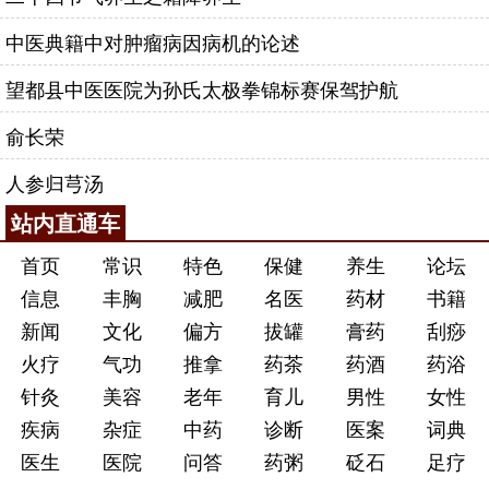
中医典籍中对肿瘤病因病机的论述
望都县中医医院为孙氏太极拳锦标赛保驾护航
俞长荣
人参归芎汤
站内直通车
首页
常识
特色
保健
养生
论坛
信息
丰胸
减肥
名医
药材
书籍
新闻
文化
偏方
拔罐
膏药
刮痧
火疗
气功
推拿
药茶
药酒
药浴
针灸
美容
老年
育儿
男性
女性
疾病
杂症
中药
诊断
医案
词典
医生
医院
问答
药粥
砭石
足疗