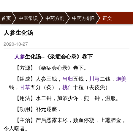
首页
中医常识
中药方剂
中药方剂R
正文
人参生化汤
2020-10-27
人参
生化汤--《杂症会心录》卷下
【方源】《杂症会心录》卷下。
【组成】人参三钱，
当归
五钱，
川芎
二钱，
炮姜
一钱，
甘草
五分（炙），
桃仁
十粒（去皮尖）
【用法】水二钟，加酒少许，煎一钟，温服。
【功用】补元逐瘀．
【主治】产后恶露未尽，败血停凝，上熏肺金，
令人喘者。