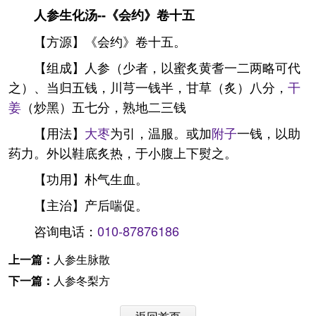
人参生化汤--《会约》卷十五
【方源】《会约》卷十五。
【组成】人参（少者，以蜜炙黄耆一二两略可代
之）、当归五钱，川芎一钱半，甘草（炙）八分，
干
姜
（炒黑）五七分，熟地二三钱
【用法】
大枣
为引，温服。或加
附子
一钱，以助
药力。外以鞋底炙热，于小腹上下熨之。
【功用】朴气生血。
【主治】产后喘促。
咨询电话：
010-87876186
上一篇：
人参生脉散
下一篇：
人参冬梨方