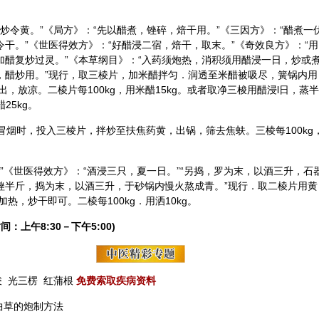
，炒令黄。”《局方》：“先以醋煮，锉碎，焙干用。”《三因方》：“醋煮一
令干。”《世医得效方》：“好醋浸二宿，焙干，取末。”《奇效良方》：“用
加醋复炒过灵。”《本草纲目》：“入药须炮热，消积须用醋浸一日，炒或
片，醋炒用。”现行，取三棱片，加米醋拌匀．润透至米醋被吸尽，簧锅内用
，放凉。二棱片每100kg，用米醋15kg。或者取净三梭用醋浸l日，蒸半
25kg。
冒烟时，投入三棱片，拌炒至扶焦药黄，出锅，筛去焦蚨。三棱每100kg
。”《世医得效方》：“酒浸三只，夏一日。”“另捣，罗为末，以酒三升，石
细锉半斤，捣为末，以酒三升，于砂锅内慢火熬成青。”现行．取二棱片用黄
，炒干即可。二棱每100kg．用洒10kg。
间：上午8:30－下午5:00)
棱
光三楞
红蒲根
免费索取疾病资料
曲草的炮制方法