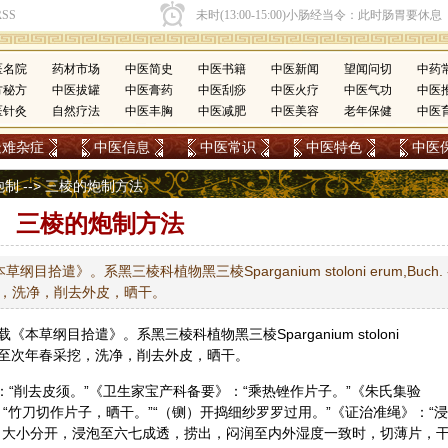
医名院
药材市场
中医简史
中医书籍
中医新闻
望闻问切
中药
方秘方
中医拔罐
中医膏药
中医刮痧
中医火疗
中医气功
中医
医针灸
自然疗法
中医丰胸
中医减肥
中医美容
老年保健
中医
疑难杂症
中医信息
中医常识
中医特色
中医
炮制
--> 三棱的炮制方法
三棱的炮制方法
》。系黑三棱科植物黑三棱Sparganium stoloni erum,Buch. 
挖，洗净，削去外皮，晒干。
草纲目拾遣》。系黑三棱科植物黑三棱Sparganium stoloni
药。冬季至次年春采挖，洗净，削去外皮，晒干。
：“削去皮须。”《卫生家宝产科备要》：“乘热锉作片子。”《朱氏集验
：“竹刀切作片子，晒干。”“（铡）开捣细纱罗罗过用。”《证治准绳》：“浸
，大小分开，浸泡至六七成透，捞出，闷润至内外湿度一致时，切薄片，