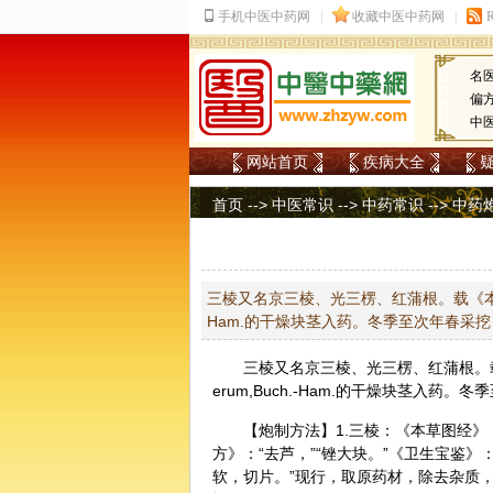
名
偏
中
网站首页
疾病大全
首页
-->
中医常识
-->
中药常识
-->
中药
三棱又名京三棱、光三楞、红蒲根。载《本草纲目拾遣
Ham.的干燥块茎入药。冬季至次年春采
三棱
又名京三棱、光三楞、红蒲根。载《本
erum,Buch.-Ham.的干燥块茎入
【炮制方法】1.三棱：《本草图经》
方》：“去芦，”“锉大块。”《卫生宝鉴》
软，切片。”现行，取原药材，除去杂质