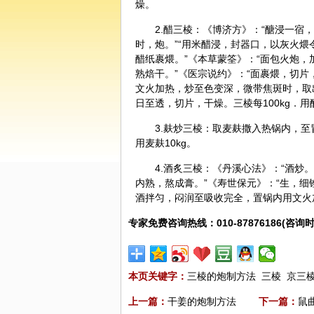
燥。
2.醋三棱：《博济方》：“醣浸一宿
时，炮。”“用米醋浸，封器口，以灰火煨
醋纸裹煨。”《本草蒙筌》：“面包火炮，
熟焙干。”《医宗说约》：“面裹煨，切
文火加热，炒至色变深，微带焦斑时，取出
日至透，切片，干燥。三棱每100kg．用醋
3.麸炒三棱：取麦麸撒入热锅内，至
用麦麸10kg。
4.酒炙三棱：《丹溪心法》：“酒炒
内熟，熬成膏。”《寿世保元》：“生，
酒拌匀，闷润至吸收完全，置锅内用文火加热
专家免费咨询热线：010-87876186(咨询时
本页关键字：
三棱的炮制方法
三棱
京三
上一篇：
干姜的炮制方法
下一篇：
鼠