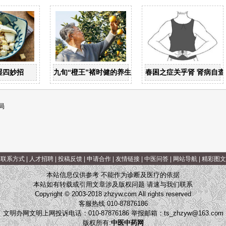
湿四妙招
九旬“橙王”褚时健的养生智慧
春困之症关乎肾 肾病自查
局
|
联系方式
|
人才招聘
|
投稿反馈
|
申请合作
|
友情链接
|
中医问答
|
网站导航
|
精彩图文
本站信息仅供参考 不能作为诊断及医疗的依据
本站如有转载或引用文章涉及版权问题 请速与我们联系
Copyright © 2003-2018 zhzyw.com All rights reserved
客服热线 010-87876186
文明办网文明上网投诉电话：010-87876186 举报邮箱：
ts_zhzyw@163.com
版权所有:
中医中药网