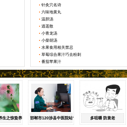
针灸穴名诗
六味地黄丸
温胆汤
逍遥散
小青龙汤
小柴胡汤
水果食用相关禁忌
草莓综合果汁巧去粉刺
番茄苹果汁
养生之惊蛰养生
邯郸市120涉县中医院站“一键拨”开通了
多咀嚼 防衰老