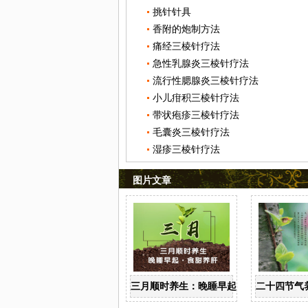
挑针针具
香附的炮制方法
痛经三棱针疗法
急性乳腺炎三棱针疗法
流行性腮腺炎三棱针疗法
小儿疳积三棱针疗法
带状疱疹三棱针疗法
毛囊炎三棱针疗法
湿疹三棱针疗法
图片文章
三月顺时养生：晚睡早起 食甜养肝
二十四节气