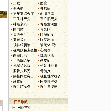
失眠
面瘫
偏头痛
抑郁症
更年期综合症
面肌痉挛
点击
三叉神经痛
重症肌无力
神经衰弱
脊髓空洞症
白内障
青光眼
黄斑变性
眼底病变
黄斑裂孔
眼底出血
视神经萎缩
玻璃体浑浊
视网膜色素变性
心肌炎
白塞氏病
红斑狼疮
干燥综合征
硬皮病
风湿类风湿
坐骨神经痛
股骨头坏死
骨髓炎
腰椎间盘突出
强直性脊柱炎
颈椎病
间质性肺炎
慢性结肠炎
慢性胃溃疡
栏目导航
网站首页