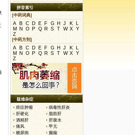
拼音索引
伏
[中药词典]
A
B
C
D
E
F
G
H
J
K
L
煮
M
N
O
P
Q
R
S
T
W
X
Y
Z
[中药方剂]
A
B
C
D
E
F
G
H
J
K
L
M
N
O
P
Q
R
S
T
W
X
Y
，
Z
器
疑难杂症
癌症肿瘤
病毒性肝炎
肝硬化
脂肪肝
酒精肝
肝腹水
痛风
甲亢
糖尿病
癫痫