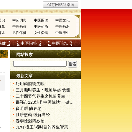
常识
中药词典
中医图谱
中医文化
推拿
中医药茶
中医药酒
中医药浴
育儿
男性保健
女性保健
中医养生
保健
中医问答
中医论坛
网站搜索
最新文章
-
巧用药膳调失眠
三月顺时养生：晚睡早起 食甜养肝
二十四节气养生之惊蛰养生
邯郸市120涉县中医院站“一键拨”开通了
多咀嚼 防衰老
肚脐敷药 缓解痛经
春季除湿四妙招
九旬“橙王”褚时健的养生智慧
干