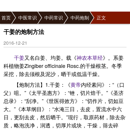
首页
中医常识
中药常识
中药炮制
正文
干姜的炮制方法
2016-12-21
干姜
又名白姜、均姜。载《
神农本草经
》。系姜
科植物姜Zingiber officinale Rosc.的干燥根茎。冬季
采挖，除去须根及泥沙，晒干或低温干燥。
【炮制方法】1.干姜：《
黄帝
内经素问》：“（口
父）咀。”《太平圣惠方》：“锉，切片焙干。”《圣济
总录》：“刮净。”《世医得效方》：“切作片，切如豆
大。”《本草纲目》：“水淹三日，去皮，置流水中六
日，更刮去皮，然后晒干。”现行，取原药材，除去杂
质，略泡洗净，润透，切厚片或块，干燥，筛去碎