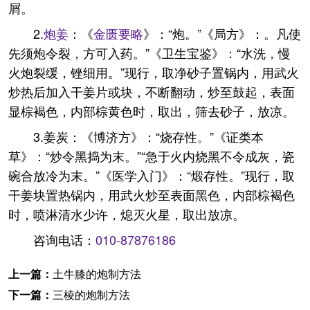
屑。
2.
炮姜
：《
金匮要略
》：“炮。”《局方》：。凡使
先须炮令裂，方可入药。”《卫生宝鉴》：“水洗，慢
火炮裂缓，锉细用。”现行，取净砂子置锅内，用武火
炒热后加入干姜片或块，不断翻动，炒至鼓起，表面
显棕褐色，内部棕黄色时，取出，筛去砂子，放凉。
3.姜炭：《博济方》：“烧存性。”《证类本
草》：“炒令黑捣为末。”“急于火内烧黑不令成灰，瓷
碗合放冷为末。”《医学入门》：“煅存性。”现行，取
干姜块置热锅内，用武火炒至表面黑色，内部棕褐色
时，喷淋清水少许，熄灭火星，取出放凉。
咨询电话：
010-87876186
上一篇：
土牛膝的炮制方法
下一篇：
三棱的炮制方法