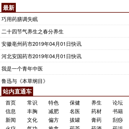
最新
巧用药膳调失眠
二十四节气养生之春分养生
安徽亳州药市2019年04月01日快讯
河北安国药市2019年04月01日快讯
我是一个青年中医
鲁迅与《本草纲目》
站内直通车
首页
常识
特色
保健
养生
论坛
信息
丰胸
减肥
名医
药材
书籍
新闻
文化
偏方
拔罐
膏药
刮痧
火疗
气功
推拿
药茶
药酒
药浴