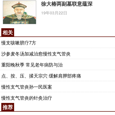
徐大椿两副墓联意蕴深
19年03月22日
相关
慢支咳嗽脐疗7方
沙参麦冬汤加减治愈慢性支气管炎
重阳晚秋季 常见老年病防与治
点、按、压、揉天宗穴 缓解肩胛部疼痛
慢性支气管炎孙一民医案
慢性支气管炎的针灸治疗
推荐