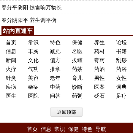
春分平阴阳 惊雷响万物长
春分阴阳平 养生调平衡
站内直通车
首页
常识
特色
保健
养生
论坛
信息
丰胸
减肥
名医
药材
书籍
新闻
文化
偏方
拔罐
膏药
刮痧
火疗
气功
推拿
药茶
药酒
药浴
针灸
美容
老年
育儿
男性
女性
疾病
杂症
中药
诊断
医案
词典
医生
医院
问答
药粥
砭石
足疗
返回顶部
首页
信息
常识
保健
特色
导航