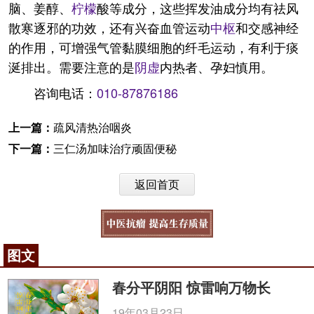
脑、姜醇、
柠檬
酸等成分，这些挥发油成分均有祛风
散寒逐邪的功效，还有兴奋血管运动
中枢
和交感神经
的作用，可增强气管黏膜细胞的纤毛运动，有利于痰
涎排出。需要注意的是
阴虚
内热者、孕妇慎用。
咨询电话：
010-87876186
上一篇：
疏风清热治咽炎
下一篇：
三仁汤加味治疗顽固便秘
返回首页
图文
春分平阴阳 惊雷响万物长
19年03月23日