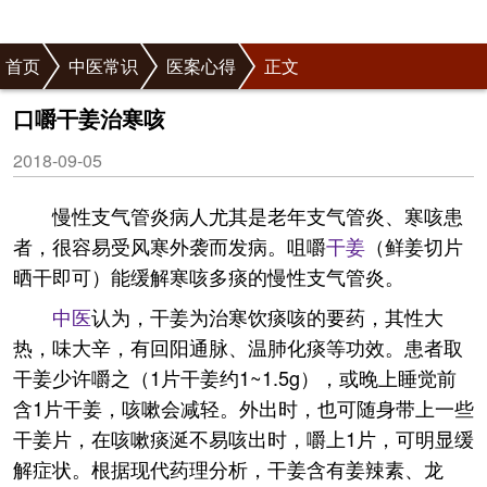
首页
中医常识
医案心得
正文
口嚼干姜治寒咳
2018-09-05
慢性支气管炎病人尤其是老年支气管炎、寒咳患
者，很容易受风寒外袭而发病。咀嚼
干姜
（鲜姜切片
晒干即可）能缓解寒咳多痰的慢性支气管炎。
中医
认为，干姜为治寒饮痰咳的要药，其性大
热，味大辛，有回阳通脉、温肺化痰等功效。患者取
干姜少许嚼之（1片干姜约1~1.5g），或晚上睡觉前
含1片干姜，咳嗽会减轻。外出时，也可随身带上一些
干姜片，在咳嗽痰涎不易咳出时，嚼上1片，可明显缓
解症状。根据现代药理分析，干姜含有姜辣素、龙