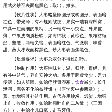
用武火炒至表面焦黑色，取出，摊凉。
【饮片性状】大枣略呈卵圆形或椭圆形。表面暗
红色，带光泽，有不规则皱纹，果实一端有深凹窝，
中具一短而细的果柄，另一端有一小突点。外果皮
薄，中果皮肉质松软，如海绵状，黄棕色。果核纺锤
彤，坚硬，两端尖锐，表面暗红色。气微弱，味香
甜。蒸大枣表面棕黑色。炒大枣表面焦黑色。
【质量要求】大枣总灰分不得过2.0%。
【炮制作用】大枣性味甘，温。归脾、胃经。具
有补中益气，养血安神之功。多用于脾虚食少，乏力
便溏，妇人脏躁。如治疗脾胃湿寒，
饮食
减少，长作
泄泻，完谷不化的益脾饼（《医学衷中参西录》）。
蒸、炒增强其补益作用。古代亦用炒炭、煅炭，增强
止血，收敛作用，如治肺痈吐血的二灰散（《三因
方》）。并治小儿口疮，走马牙疳。