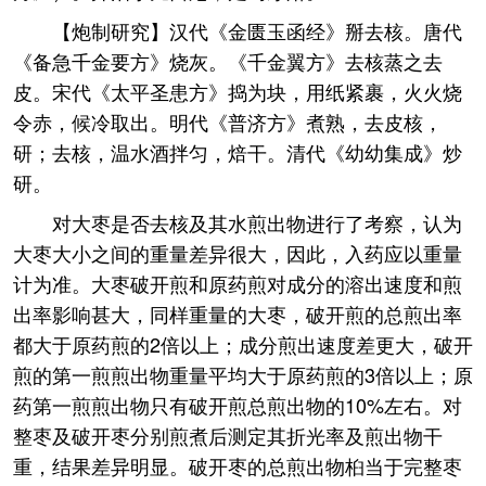
【炮制研究】汉代《金匮玉函经》掰去核。唐代
《备急千金要方》烧灰。《千金翼方》去核蒸之去
皮。宋代《太平圣患方》捣为块，用纸紧裹，火火烧
令赤，候冷取出。明代《普济方》煮熟，去皮核，
研；去核，温水酒拌匀，焙干。清代《幼幼集成》炒
研。
对大枣是否去核及其水煎出物进行了考察，认为
大枣大小之间的重量差异很大，因此，入药应以重量
计为准。大枣破开煎和原药煎对成分的溶出速度和煎
出率影响甚大，同样重量的大枣，破开煎的总煎出率
都大于原药煎的2倍以上；成分煎出速度差更大，破开
煎的第一煎煎出物重量平均大于原药煎的3倍以上；原
药第一煎煎出物只有破开煎总煎出物的10%左右。对
整枣及破开枣分别煎煮后测定其折光率及煎出物干
重，结果差异明显。破开枣的总煎出物桕当于完整枣