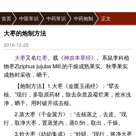
首页
中医常识
中药常识
中药炮制
正文
大枣的炮制方法
2016-12-29
大枣
又名
红枣
。载《
神农本草经
》。系鼠李科植
物枣Ziziphus jujuba Mill.的干燥成熟果实。秋季果实
成熟时采收，晒干。
【炮制方法】1.大枣《金匮玉函经》：“擘去
核。”现行，多取原药材，除去杂质及霉烂果，抢水冼
净，晒干。用时破开或去核。
2.蒸大枣《千金翼方》：“去核蒸之，去皮。”现
行，取净大枣，置蒸笼内，蒸0.5h，取出，干燥。
3.炒大枣《幼幼集成》：“炒研。”现行，将净大枣