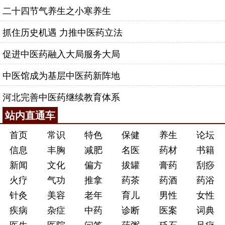
二十四节气养生之小寒养生
抓住历史机遇 力推中医药立法
促进中医药融入大局服务大局
中医馆成为基层中医药新阵地
河北完善中医药继续教育体系
站内直通车
首页
常识
特色
保健
养生
论坛
信息
丰胸
减肥
名医
药材
书籍
新闻
文化
偏方
拔罐
膏药
刮痧
火疗
气功
推拿
药茶
药酒
药浴
针灸
美容
老年
育儿
男性
女性
疾病
杂症
中药
诊断
医案
词典
医生
医院
问答
药粥
砭石
足疗