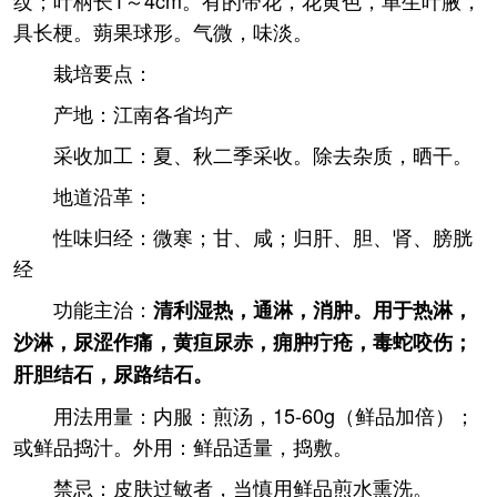
纹；叶柄长1～4cm。有的带花，花黄色，单生叶腋，
具长梗。蒴果球形。气微，味淡。
栽培要点：
产地：江南各省均产
采收加工：夏、秋二季采收。除去杂质，晒干。
地道沿革：
性味归经：微寒；甘、咸；归肝、胆、肾、膀胱
经
功能主治：
清利湿热，通淋，消肿。用于热淋，
沙淋，尿涩作痛，黄疸尿赤，痈肿疔疮，毒蛇咬伤；
肝胆结石，尿路结石。
用法用量：内服：煎汤，15-60g（鲜品加倍）；
或鲜品捣汁。外用：鲜品适量，捣敷。
禁忌：皮肤过敏者，当慎用鲜品煎水熏洗。