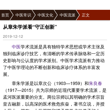
首页
中医常识
中医文化
中医流派
正文
从章朱学派看“守正创新”
2019-12-12
中医
学术流派是具有独特学术思想或学术主张及
独到临床诊疗技艺，有清晰的学术传承脉络和一定历
史影响与公认度的学术派别。中医学术流派有力推动
了中医学理论的不断创新和临床诊疗体系的丰富发
展。
章朱学派是以章次公（1903—1959）和
朱良春
（1917—2015）共为宗师的近现代重要学术流派，是
孟河医派重要的分支。两位宗师以其明确的学术宗旨
皇古融新，以高深的医术救危疾奋，著书立说，并授