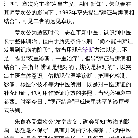
汇西”。章次公主张“发皇古义、融汇新知”，朱良春在
其师章次公的影响下，1962年率先提出“辨证与辨病相
结合”，可见二者的远见卓识。
章次公为适应时代，志在革新中医，认识到中医
长于整体调治，但由于历史条件限制，“尚不能由辨证
发展到识病的阶段”，故当用现代
诊断
方法以济其不
足，提出“双重诊断，一重治疗”，倡导“辨证与辨病相
结合”，并指出“辨证是绝对的，辨病是相对的”，以突
出中医主体意识。借助现代医学诊断，把理化检测、
影像、核医学技术等为中医所用，既是对中医辨证的
补充印证，也可用作验证疗效的参照，当然必须衷中
参西。时至今日，“病证结合”已成医患共享的诊疗模
式法则。
朱良春受章次公“发皇古义，融会新知”教诲的影
响，思想毫不保守，具有开阔的学术胸襟，虽为中医