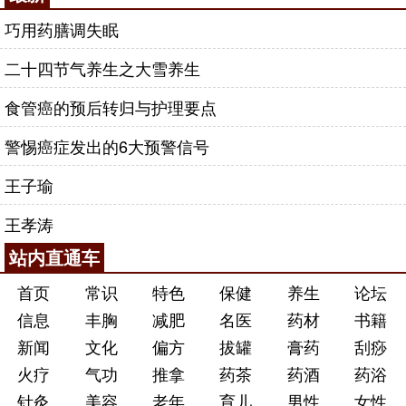
巧用药膳调失眠
二十四节气养生之大雪养生
食管癌的预后转归与护理要点
警惕癌症发出的6大预警信号
王子瑜
王孝涛
站内直通车
首页
常识
特色
保健
养生
论坛
信息
丰胸
减肥
名医
药材
书籍
新闻
文化
偏方
拔罐
膏药
刮痧
火疗
气功
推拿
药茶
药酒
药浴
针灸
美容
老年
育儿
男性
女性