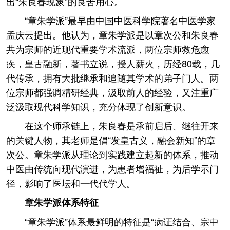
出“朱良春现象”的良苦用心。
“章朱学派”最早由中国中医科学院著名中医学家
孟庆云提出。他认为，章朱学派是以章次公和朱良春
共为宗师的近现代重要学术流派，两位宗师救危愈
疾，皇古融新，著书立说，授人薪火，历经80载，几
代传承，拥有大批继承和追随其学术的弟子门人。两
位宗师都强调精研经典，汲取前人的经验，又注重广
泛汲取现代科学知识，充分体现了创新意识。
在这个师承链上，朱良春是承前启后、继往开来
的关键人物，其老师是倡“发皇古义，融会新知”的章
次公。章朱学派从理论到实践建立起新的体系，推动
中医由传统向现代演进，为患者增福祉，为后学示门
径，影响了医坛和一代代学人。
章朱学派体系特征
“章朱学派”体系最鲜明的特征是“病证结合、宗中