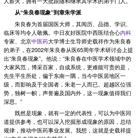
人薪火，拥有一大批跟随和继承其学术的弟子门人。
从“朱良春现象”到章朱学派
朱良春为首届国医大师，其阅历、品德、学识、
临床等均令人敬佩。中日友好医院中西医结合心
内科
专家、北京
中医药
大学博士生导师史载祥作为朱良春
的弟子，在2002年朱良春从医65周年学术研讨会上提
出“朱良春现象”。他说：“朱良春在中医学术领域中的
大家风范，博采百家，自成系统，更难能可贵的是，
先生平生所处，偏于东南一隅，当今中医居地区一
级，而影响及于全国者，朱老一人而已。超越区位强
势，独树一帜，声誉遍及国内外，这一现象值得我们
深思。”
既然是现象，就有一定的代表性，可以为中医同
道提供参考，也可以深入挖掘形成现象的原因，总结
规律，推动中医药事业发展。我想，这就是史载祥提