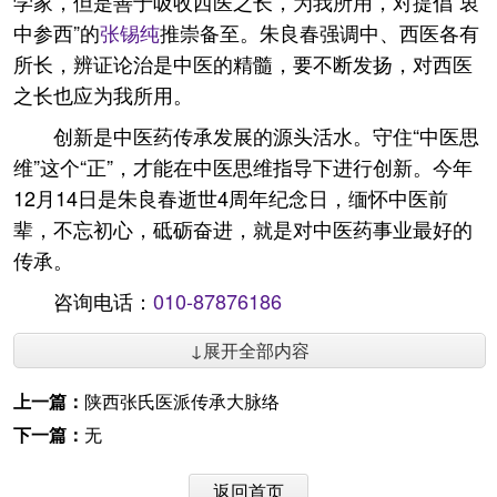
学家，但是善于吸收西医之长，为我所用，对提倡“衷
中参西”的
张锡纯
推崇备至。朱良春强调中、西医各有
所长，辨证论治是中医的精髓，要不断发扬，对西医
之长也应为我所用。
创新是中医药传承发展的源头活水。守住“中医思
维”这个“正”，才能在中医思维指导下进行创新。今年
12月14日是朱良春逝世4周年纪念日，缅怀中医前
辈，不忘初心，砥砺奋进，就是对中医药事业最好的
传承。
咨询电话：
010-87876186
↓展开全部内容
上一篇：
陕西张氏医派传承大脉络
下一篇：
无
返回首页