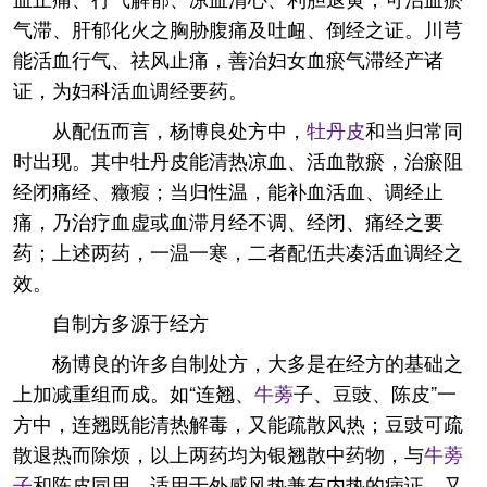
气滞、肝郁化火之胸胁腹痛及吐衄、倒经之证。川芎
能活血行气、祛风止痛，善治妇女血瘀气滞经产诸
证，为妇科活血调经要药。
从配伍而言，杨博良处方中，
牡丹皮
和当归常同
时出现。其中牡丹皮能清热凉血、活血散瘀，治瘀阻
经闭痛经、癥瘕；当归性温，能补血活血、调经止
痛，乃治疗血虚或血滞月经不调、经闭、痛经之要
药；上述两药，一温一寒，二者配伍共凑活血调经之
效。
自制方多源于经方
杨博良的许多自制处方，大多是在经方的基础之
上加减重组而成。如“连翘、
牛蒡
子、豆豉、陈皮”一
方中，连翘既能清热解毒，又能疏散风热；豆豉可疏
散退热而除烦，以上两药均为银翘散中药物，与
牛蒡
子
和陈皮同用，适用于外感风热兼有内热的病证。又