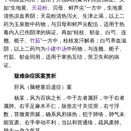
如“生地黄、
天花粉
、贝母、鲜芦尖”一方中，生地黄
清热凉血养阴；天花粉清热泻火、生津止渴，以上二
药为玉泉散中药物，与贝母和鲜芦尖配伍，适用于热
毒内入已伤阴津的病证。再如“桂枝、郁金、白芍、连
翘、栀子、
竹茹
”一方中，桂枝发汗解表；白芍养血滋
阴，以上二药均为
小建中汤
中药物，与连翘、栀子、
竹茹、郁金同用，适用于寒热互结，营卫失和的病
证。
疑难杂症医案赏析
肝风（脑梗塞后遗症）案
杨某，风为百病之长，中于左者属肝，中于右者
属肺。右手足麻木不仁，脉形左寸关弦滑，右寸浮
数，苔微黄而腻，确系风邪痰热，犯于肺络，肺气未
能宣肃。右手举动不利，当以和营通络，疏风肃肺。
肺主一身之气耳。