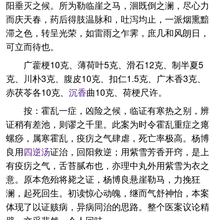
阳垂灭之候。所为勒临崖之马，洄既倒之澜，尽心力
而庆天春，药后得肢温脉和，吐泻均止，一派烟熏黯
滞之色，转呈光荣，如雷雨之乍霁，庶几和风朗日，
可立而待也。
广藿梗10克、薄荷叶5克、滑石12克、制半夏5
克、川朴3克、腹皮10克、扣仁1.5克、广木香3克、
赤茯苓各10克、
沉香
曲10克、荷梗尺许。
按：霍乱一症，凶险之候，临证有寒热之别，辨
证稍有差池，则谬之千里。此案为时令霍乱重症之瘪
螺痧，属寒霍乱，疫疠之气肆虐，死亡率极高。杨博
良用
四逆汤
证治，回阳救逆；用紫雪芳香开窍，是上
有疫疠之气，舌苔腻布也，亦理中丸外用紫雪为衣之
意。原本危殆将毙之证，杨博良悬崖勒马，力挽狂
澜，起死回生。初读惊心动魄，继而气舒神怡，本案
体现了以证赅病，异病同治的思路。整个医案议论精