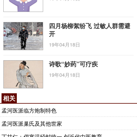
四月杨柳絮纷飞 过敏人群需避
开
19年04月18日
诗歌“妙药”可疗疾
19年04月18日
相关
孟河医派临方炮制特色
孟河医派巢氏及其他世家
丁甘仁：倡寒温经时统一 创近代中医教育