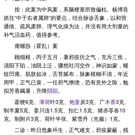
按：此案为中风案，系脑梗塞所致偏枯。杨博良
抓住“中于右者属肺”的要点，结合脉诊舌象，以和营
通络、疏风肃肺、理气化痰为法，并没有用大剂量的
补气活血药，值得参考。
瘪螺痧（霍乱）案
顾细根，丙子五月，暑邪疫疠之气，充斥三焦，
清阳下陷，浊阴上泛，骤然吐泻交作，神识如蒙，螺
纹凹瘪。肌肤如冰，舌苔腻布，脉象模糊不清，年近
周甲，正气已衰，一任邪气缭绕，恐有意外之险，勉
拟芳香蠲暑，升降
阴阳
。
藿梗6克、
薄荷
叶3克、
炮姜
炭3克、广
木香
3克、
制半夏5克、姜川连1.5克、扣仁1.5克、猪赤苓各10
克、制附片3克、荷叶半张、紫雪丹（先服）1克。
二诊：昨日危象环生，正气难支，邪疫蒙蔽，残