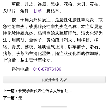
萆薢、丹皮、连翘、黑栀、花粉、大贝、黄柏、
炙甲片、角针、
甘草
、夏枯草。
按：子痈为外科病症，是急性化脓性睾丸炎，或
急性附睾炎，或腮腺炎性睾丸炎之合称，本症应属急
性化脓性睾丸炎。杨博良治从疏肝理气、清火化湿为
法，用柴胡、金铃子、黄柏疏肝泻火，用橘核、橘
络、青皮、苏梗、延胡理气止痛，以车前子、滑石、
猪苓、茯苓为主清化湿热，随症状变化而略作加减。
七诊后，脓出毒泄而收功。
咨询电话：
010-87876186
↓展开全部内容
上一篇：
长安学派代表性传承人米伯让百年诞辰纪念
下一篇：
无