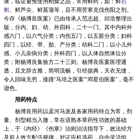
液，临证避免使用刚燥之品，常用鲜药，如：鲜
石
斛
、鲜芦尖、鲜菖蒲等，且不用苦寒克伐伤阳之剂。
今存《杨博良医案》已由传承人范志超、邱浩整理出
版，分内、妇、幼、外四科，二十一门。其中内科外
感六门，以六气分类；内伤五门，以五脏分类；妇科
四门，以经、带、胎、产分类；幼科二门，以小儿外
感、小儿杂病分类；外科四门，以人体自然体位分
类；附杨博良集验方二十三则。杨博良医案医理通
透，且文辞古雅，简明流畅，引经据典，天衣无缝，
令人回味无穷，接踵“马培之医案”“邓星伯医案”，毫不
逊色。
用药特点
杨博良用药以孟河马派及各家用药特点为常，剂
量、剂型精当入微，常在谙熟本草药性功效的基础
上，于《内经》《伤寒》治则治法指导下，效法经方
及前人效方配伍规律，对证应机选药，自由灵活组