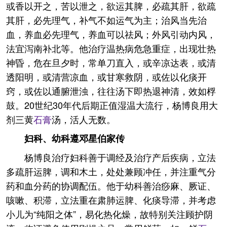
或香以开之，苦以泄之，欲运其脾，必疏其肝，欲疏
其肝，必先理气，补气不如运气为主；治风当先治
血，养血必先理气，养血可以祛风；外风引动内风，
法宜泻南补北等。他治疗温热病危急重症，出现壮热
神昏，危在旦夕时，常单刀直入，或辛凉达表，或清
透阳明，或清营凉血，或甘寒救阴，或佐以化痰开
窍，或佐以通腑泄浊，往往汤下即热退神清，效如桴
鼓。20世纪30年代后期正值湿温大流行，杨博良用大
剂三黄
石膏
汤，活人无数。
妇科、幼科遵邓星伯家传
杨博良治疗妇科善于调经及治疗产后疾病，立法
多疏肝运脾，调和木土，处处兼顾冲任，并注重气分
药和血分药的协调配伍。他于幼科善治痧麻、厥证、
咳嗽、积滞，立法重在肃肺运脾、化痰导滞，并考虑
小儿为“纯阳之体”，易化热化燥，故特别关注顾护阴