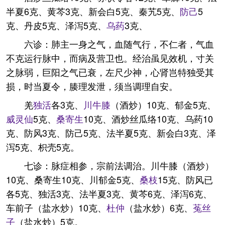
半夏6克、黄芩3克、新会白5克、秦艽5克、
防己
5
克、丹皮5克、泽泻5克、
乌药
3克、
六诊：肺主一身之气，血随气行，不仁者，气血
不克运行脉中，而病及营卫也。经治虽见效机，寸关
之脉弱，巨阳之气已衰，左尺少神，心肾岂特独受其
损，时当夏令，腠理发泄，须当调理自安。
羌
独活
各3克、
川牛膝
（酒炒）10克、郁金5克、
威灵仙
5克、
桑寄生
10克、酒炒丝瓜络10克、乌药10
克、防风3克、防己5克、法半夏5克、新会白3克、泽
泻5克、枳壳5克。
七诊：脉症相参，宗前法调治。川牛膝（酒炒）
10克、桑寄生10克、川郁金5克、
桑枝
15克、防风已
各5克、独活3克、法半夏3克、黄芩6克、泽泻6克、
车前子（盐水炒）10克、
杜仲
（盐水炒）6克、
菟丝
子
（盐水炒）5克。