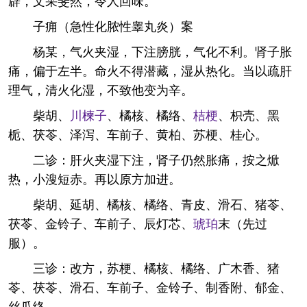
辟，文采斐然，令人回味。
子痈（急性化脓性睾丸炎）案
杨某，气火夹湿，下注膀胱，气化不利。肾子胀
痛，偏于左半。命火不得潜藏，湿从热化。当以疏肝
理气，清火化湿，不致他变为辛。
柴胡、
川楝子
、橘核、橘络、
桔梗
、枳壳、黑
栀、茯苓、泽泻、车前子、黄柏、苏梗、桂心。
二诊：肝火夹湿下注，肾子仍然胀痛，按之焮
热，小溲短赤。再以原方加进。
柴胡、延胡、橘核、橘络、青皮、滑石、猪苓、
茯苓、金铃子、车前子、辰灯芯、
琥珀
末（先过
服）。
三诊：改方，苏梗、橘核、橘络、广木香、猪
苓、茯苓、滑石、车前子、金铃子、制香附、郁金、
丝瓜络。