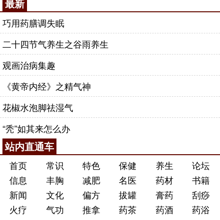
最新
巧用药膳调失眠
二十四节气养生之谷雨养生
观画治病集趣
《黄帝内经》之精气神
花椒水泡脚祛湿气
“秃”如其来怎么办
站内直通车
首页
常识
特色
保健
养生
论坛
信息
丰胸
减肥
名医
药材
书籍
新闻
文化
偏方
拔罐
膏药
刮痧
火疗
气功
推拿
药茶
药酒
药浴