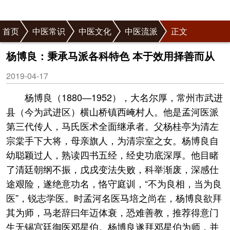
首页
中医常识
中医文化
中医流派
正文
杨博良：秉承马派各科特色 本于效用择善而从
2019-04-17
杨博良（1880—1952），大名尔厚，常州市武进
县（今为武进区）横山桥镇西崦村人。他是孟河医派
第三代传人，马氏医术全面继承者。父杨桂亭为清左
宗棠手下大将，母亲旗人，为清宗室之女。杨博良自
幼聪颖过人，熟读四书五经，经史功底深厚。他目睹
了清廷朝纲不振，戊戌变法失败，科举渐废，深感仕
途艰险，遂绝意功名，恪守庭训，“不为良相，当为良
医”，锐志学医。时孟河名医马培之尚在，杨博良欲拜
其为师，马老辞曰年迈体衰，恐难善教，推荐得意门
生无锡宫廷御医邓星伯。杨博良遂拜邓星伯为师，并