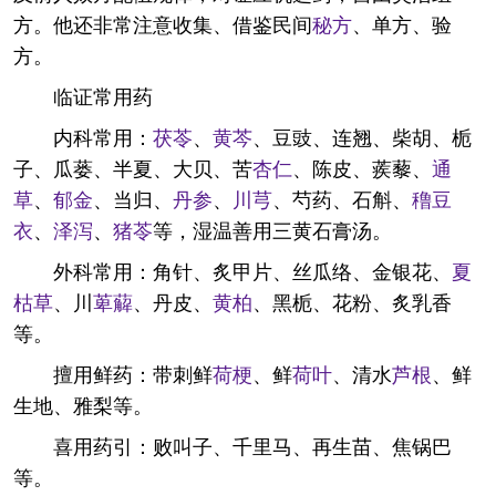
方。他还非常注意收集、借鉴民间
秘方
、单方、验
方。
临证常用药
内科常用：
茯苓
、
黄芩
、豆豉、连翘、柴胡、栀
子、瓜蒌、半夏、大贝、苦
杏仁
、陈皮、蒺藜、
通
草
、
郁金
、当归、
丹参
、
川芎
、芍药、石斛、
穞豆
衣
、
泽泻
、
猪苓
等，湿温善用三黄石膏汤。
外科常用：角针、炙甲片、丝瓜络、金银花、
夏
枯草
、川
萆薢
、丹皮、
黄柏
、黑栀、花粉、炙乳香
等。
擅用鲜药：带刺鲜
荷梗
、鲜
荷叶
、清水
芦根
、鲜
生地、雅梨等。
喜用药引：败叫子、千里马、再生苗、焦锅巴
等。