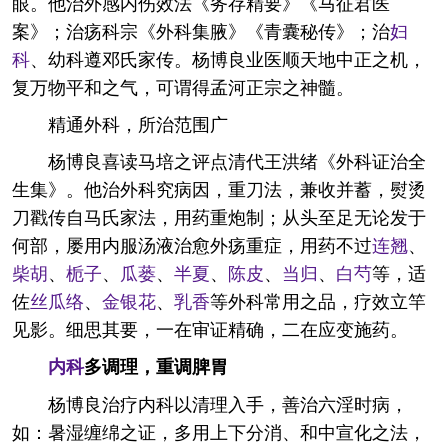
眼。他治外感内伤效法《务存精要》《马征君医
案》；治疡科宗《外科集腋》《青囊秘传》；治
妇
科
、幼科遵邓氏家传。杨博良业医顺天地中正之机，
复万物平和之气，可谓得孟河正宗之神髓。
精通外科，所治范围广
杨博良喜读马培之评点清代王洪绪《外科证治全
生集》。他治外科究病因，重刀法，兼收并蓄，熨烫
刀戳传自马氏家法，用药重炮制；从头至足无论发于
何部，屡用内服汤液治愈外疡重症，用药不过
连翘
、
柴胡
、
栀子
、
瓜蒌
、
半夏
、
陈皮
、
当归
、
白芍
等，适
佐
丝瓜络
、
金银花
、
乳香
等外科常用之品，疗效立竿
见影。细思其要，一在审证精确，二在应变施药。
内科
多调理，重调脾胃
杨博良治疗内科以清理入手，善治六淫时病，
如：暑湿缠绵之证，多用上下分消、和中宣化之法，