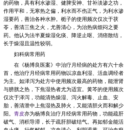
的药物，具有利水渗湿、健脾安神、甘补淡渗之功，
作用平和，无寒热之偏，利水而不伤正气，为利水渗
湿要药，善治各种水肿。栀子的使用频次仅次于茯
苓，善清三焦之火，尤善清心，为治热病烦闷之要
药。他认为法半夏燥湿化痰、降逆止呕、消痞散结，
长于燥湿且温性较弱。
妇科病常用药
在《杨博良医案》中治疗月经病的处方有六十余
首，他治疗月经病常用药物以凉血利湿、活血调经者
为主。如泽泻为处方中使用频次最高的药物，能泄肾
与膀胱之热，下焦湿热者尤为适宜。黄芩的使用频次
仅次于泽泻，功能清热燥湿、泻火解毒、止血、安
胎，善清泄中上焦湿热及肺火，又能清胆火而和解少
阳。
青皮
亦为杨博良治疗月经病常用药物，功能疏肝
破气、消积导滞，长于疏肝胆破结气。再如郁金能活
血止痛、行气解郁、凉血清心、利胆退黄，可治血瘀