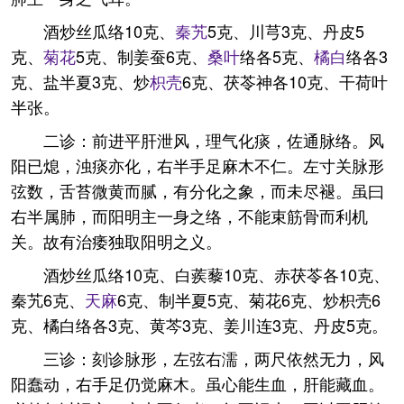
酒炒丝瓜络10克、
秦艽
5克、川芎3克、丹皮5
克、
菊花
5克、制姜蚕6克、
桑叶
络各5克、
橘白
络各3
克、盐半夏3克、炒
枳壳
6克、茯苓神各10克、干荷叶
半张。
二诊：前进平肝泄风，理气化痰，佐通脉络。风
阳已熄，浊痰亦化，右半手足麻木不仁。左寸关脉形
弦数，舌苔微黄而腻，有分化之象，而未尽褪。虽曰
右半属肺，而阳明主一身之络，不能束筋骨而利机
关。故有治痿独取阳明之义。
酒炒丝瓜络10克、白蒺藜10克、赤茯苓各10克、
秦艽6克、
天麻
6克、制半夏5克、菊花6克、炒枳壳6
克、橘白络各3克、黄芩3克、姜川连3克、丹皮5克。
三诊：刻诊脉形，左弦右濡，两尺依然无力，风
阳蠢动，右手足仍觉麻木。虽心能生血，肝能藏血。