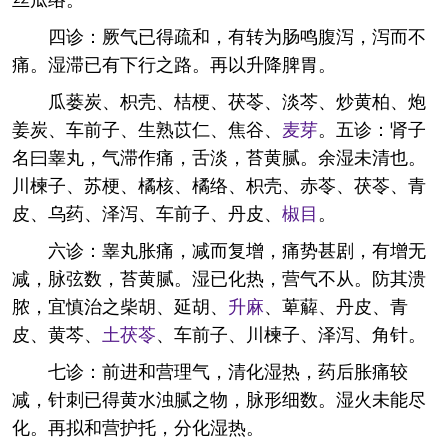
四诊：厥气已得疏和，有转为肠鸣腹泻，泻而不
痛。湿滞已有下行之路。再以升降脾胃。
瓜蒌炭、枳壳、桔梗、茯苓、淡芩、炒黄柏、炮
姜炭、车前子、生熟苡仁、焦谷、
麦芽
。五诊：肾子
名曰睾丸，气滞作痛，舌淡，苔黄腻。余湿未清也。
川楝子、苏梗、橘核、橘络、枳壳、赤苓、茯苓、青
皮、乌药、泽泻、车前子、丹皮、
椒目
。
六诊：睾丸胀痛，减而复增，痛势甚剧，有增无
减，脉弦数，苔黄腻。湿已化热，营气不从。防其溃
脓，宜慎治之柴胡、延胡、
升麻
、萆薢、丹皮、青
皮、黄芩、
土茯苓
、车前子、川楝子、泽泻、角针。
七诊：前进和营理气，清化湿热，药后胀痛较
减，针刺已得黄水浊腻之物，脉形细数。湿火未能尽
化。再拟和营护托，分化湿热。