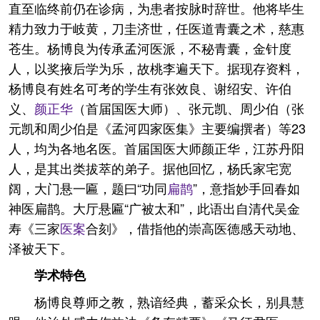
直至临终前仍在诊病，为患者按脉时辞世。他将毕生
精力致力于岐黄，刀圭济世，任医道青囊之术，慈惠
苍生。杨博良为传承孟河医派，不秘青囊，金针度
人，以奖掖后学为乐，故桃李遍天下。据现存资料，
杨博良有姓名可考的学生有张效良、谢绍安、许伯
义、
颜正华
（首届国医大师）、张元凯、周少伯（张
元凯和周少伯是《孟河四家医集》主要编撰者）等23
人，均为各地名医。首届国医大师颜正华，江苏丹阳
人，是其出类拔萃的弟子。据他回忆，杨氏家宅宽
阔，大门悬一匾，题曰“功同
扁鹊
”，意指妙手回春如
神医扁鹊。大厅悬匾“广被太和”，此语出自清代吴金
寿《三家
医案
合刻》，借指他的崇高医德感天动地、
泽被天下。
学术特色
杨博良尊师之教，熟谙经典，蓄采众长，别具慧