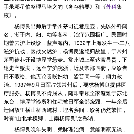
手录邓星伯整理马培之的《务存精要》和《
外科
集
腋》。
杨博良出师后于常州茅司徒巷悬壶，先以外科闻
名，渐于内、妇、幼等各科，治疗范围极广。民国时
期曾去沪上设诊，蜚声海内。1932年上海发生一·二八
淞沪抗战，因战火燃沪，杨博良遂隐归故里，于常州
茅司徒巷开设博厚堂悬壶。常州城上至达官显贵，下
逮走卒贩夫，远至宁沪皖浙，近及常郡四衢，应诊者
日不暇给。他无论贵贱妇幼，皆普同一等，倾力救
治。1937年9月日军占领常州后，要求杨博良提供医
疗服务。杨博良不肯屈从，随即带领全家避难于苏北
东台，博厚堂诊所和住宅被日军全部烧毁。一年余后
迁回故里横山桥西崦村，埋名乡间，诊务仍然繁忙，
时有“山北承槐卿，山南杨博良”之称谓。
杨博良晚年失明，凭脉理治病，竟能明察无误，