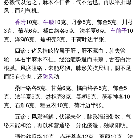
必赖气以运之，麻木不仁者，气不运也。再以平肝熄
风，而利气机。
香附
10克、
牛膝
10克、丹参5克、郁金5克、川芎
3克、菊花6克、橘白络各5克、法半夏6克、
车前子
10
克、泽泻6克、焦枳壳3克、干荷叶边半张。
四诊：诸风掉眩皆属于肝，肝不藏血，肺失管
轮，体右半麻木不仁。经治症势退而未楚，舌苔白滑
根腻。风痰阻络，未能尽彻。脉形关弦尺细，阴不足
而阳有余也，还
防风
动。
桑叶络各5克、甘菊6克、橘白络各5克、郁金5
克、法半夏5克、炒枳壳3克、黑栀5克、茯苓神各10
克、石斛6克、穞豆衣10克、荷叶边半张。
五诊：风邪渐解，伏湿未化，脉形濡细带数，气
络未能和洽，再以和营通络，分化痰湿，独取阳明。
酒炒丝瓜络10克、赤茯苓各12克、萆薢10克、法