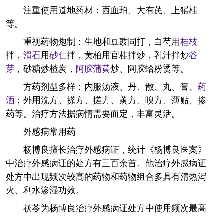
注重使用道地药材：西血珀、大有芪、上猺桂
等。
重视药物炮制：生地和豆豉同打，白芍用
桂枝
拌，
滑石
用
砂仁
拌，黄柏用官桂拌炒，乳汁拌炒
谷
芽
，砂糖炒楂炭，
阿胶
蒲黄
炒、阿胶蛤粉烫等。
方药剂型多样：内服汤液、丹、散、丸、膏、
药
酒
；外用洗方、搽方、搓方、薰方、嗅方、薄贴、掺
药等。治疗方法据病情需要而定，丰富灵活。
外感病常用药
杨博良擅长治疗外感病证，统计《杨博良医案》
中治疗外感病证的处方有三百余首。他治疗外感病证
处方中出现频次较高的药物和药物组合多具有清热泻
火、利水渗湿功效。
茯苓为杨博良治疗外感病证处方中使用频次最高