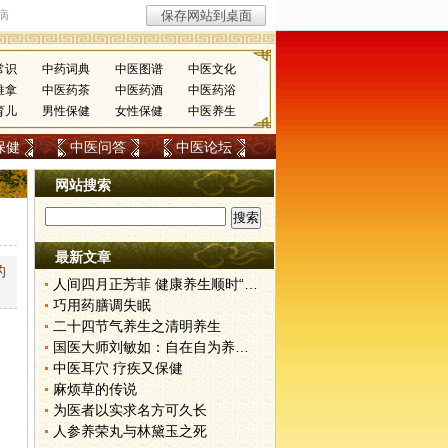
常识
中药词典
中医图谱
中医文化
推拿
中医药茶
中医药酒
中医药浴
育儿
男性保健
女性保健
中医养生
保健
中医问答
中医论坛
网站搜索
最新文章
的
人间四月正芳菲 健康养生顺时“为”
巧用药膳调失眠
二十四节气养生之清明养生
国医大师刘敏如：自在自为养身心
中医耳穴 疗疾又保健
麻烦草的传说
为医者以实求名方可久长
人参养荣丸与林黛玉之死