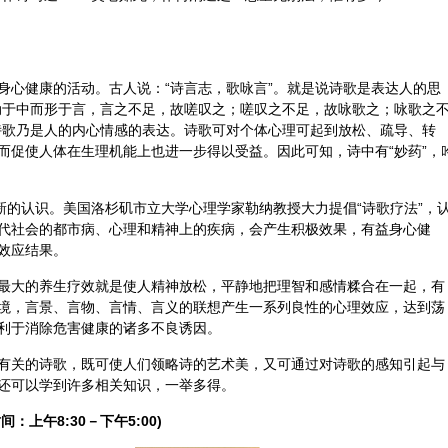
身心健康的活动。古人说：“诗言志，歌咏言”。就是说诗歌是表达人的思
动于中而形于言，言之不足，故嗟叹之；嗟叹之不足，故咏歌之；咏歌之
诗歌乃是人的内心情感的表达。诗歌可对个体心理可起到放松、疏导、转
而促使人体在生理机能上也进一步得以受益。因此可知，诗中有“妙药”，
新的认识。美国洛杉矶市立大学心理学家勒纳教授大力提倡“诗歌疗法”，
代社会的都市病、心理和精神上的疾病，会产生积极效果，有益身心健
效应结果。
最大的养生疗效就是使人精神放松，平静地把理智和感情糅合在一起，有
境，言景、言物、言情、言义的联想产生一系列良性的心理效应，达到荡
利于消除危害健康的诸多不良诱因。
有关的诗歌，既可使人们领略诗的艺术美，又可通过对诗歌的感知引起与
还可以学到许多相关知识，一举多得。
间：上午8:30－下午5:00)