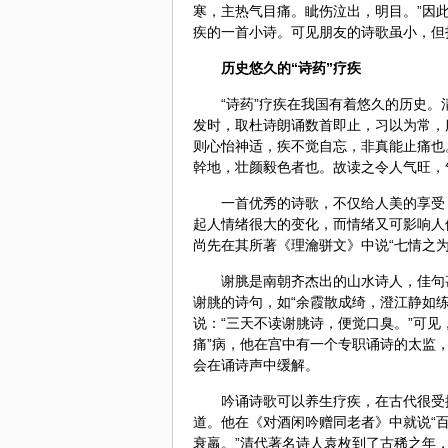
寒，主热气目痛。眦伤泣出，明目。”因
疾的一首小诗。可见朋友的诗歌虽小，但
历史悠久的“诗药”疗疾
“诗药”疗疾在我国有着悠久的历史
发时，取杜诗朗诵数首即止，习以为常，
则心怡神适，疾不觉自忘，非真能止痛也
幹地，壮颜毅色者也。故读之令人气旺，
一首优秀的诗歌，不仅给人美的享受
起人情绪很大的变化，而情绪又可影响人
尚先在其所著《理瀹骈文》中说“七情之
谢脁是南朝齐杰出的山水诗人，佳句
谢朓的诗句，如“余霞散成绮，澄江静如练
说：“三天不读谢朓诗，便觉口臭。”可
痛”病，他在宫中有一个专职诵诗的太监
会在诵诗声中缓解。
吟诵诗歌可以养生疗疾，在古代很受
道。他在《对酒闲吟赠同老者》中就说“
衰羸。”清代著名诗人袁枚到了古稀之年