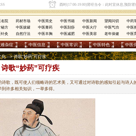
医名院
药材市场
中医简史
中医书籍
中医新闻
望闻问切
中药
方秘方
中医拔罐
中医膏药
中医刮痧
中医火疗
中医气功
中医
医针灸
自然疗法
中医丰胸
中医减肥
中医美容
老年保健
中医
疑难杂症
中医信息
中医常识
中医特色
中医
文化
--> 诗歌“妙药”可疗疾
诗歌“妙药”可疗疾
的诗歌，既可使人们领略诗的艺术美，又可通过对诗歌的感知引起与诗人
学到许多相关知识，一举多得。