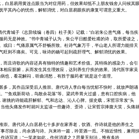
此，白居易用黄连点眼当为对症用药，但效果却抵不上朋友钱舍人问候其
抚平其内心的忧伤，解郁消忧，对白居易眼疾的康复可谓意义重大。
。清代青城子《志异续编（卷四）杜子美》记载：“白岩朱公患气痛，每当疾
服药无是神效。”书中青城子认为，朱公平日酷爱杜甫的诗，取所爱读之
。或曰：气痛原属气不舒畅所致。杜诗气象万千，半山老人所谓力能排天
气旺则不痛矣。可见，咏诗的确可起到疏肝理气、解郁消忧的效果。
，而且诗歌的内容还具有独特的情趣和艺术价值。其特殊的感染力，会引
体相应脏腑，从而发生其生理效应，达到
养生
疗疾的效果。清代医学家吴
为病也，看花解闷，听曲消愁，有胜于服药者”就是这个道理。
甚多，其作品深受后人推崇。唐代诗人李白每当忧郁不快时，就放声朗诵
。”“鱼戏新荷动，鸟散余花落”等。梁武帝胃火过盛，患有口腔疾病，他
见，谢朓的诗能疏肝解郁、气和志达、沁人心脾。据史载，宋哲宗常发“头
，当他头痛发作时就叫太监读一些趣诗、歪诗，让宋哲宗捧腹大笑，头痛
推崇。唐代诗人白居易七十多岁在家
养老
，饮酒、作诗就是他的养生之
百事尽除去，尚余酒与诗。兴来吟一篇，吟罢酒一卮。不独近情性，兼用
，作诗写道：“一笑老如此，作何消遣之？思量无别法，惟有多吟