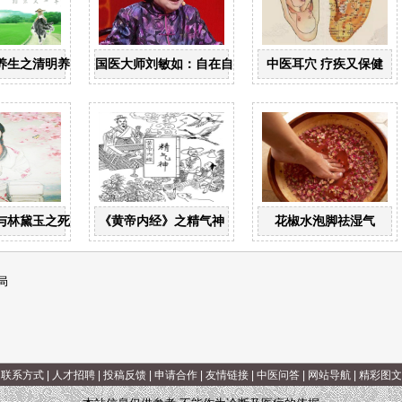
养生之清明养生
国医大师刘敏如：自在自为养身心
中医耳穴 疗疾又保健
与林黛玉之死
《黄帝内经》之精气神
花椒水泡脚祛湿气
局
|
联系方式
|
人才招聘
|
投稿反馈
|
申请合作
|
友情链接
|
中医问答
|
网站导航
|
精彩图文