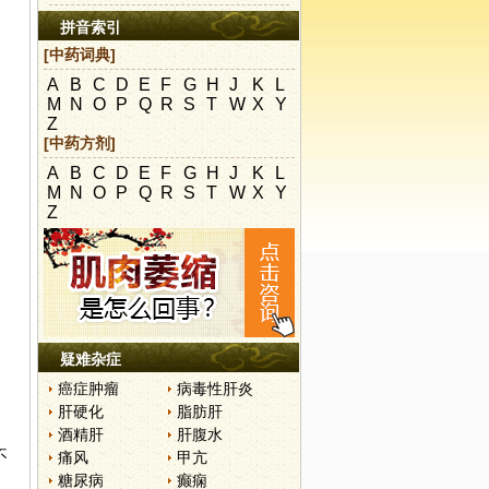
拼音索引
[中药词典]
A
B
C
D
E
F
G
H
J
K
L
M
N
O
P
Q
R
S
T
W
X
Y
Z
[中药方剂]
A
B
C
D
E
F
G
H
J
K
L
M
N
O
P
Q
R
S
T
W
X
Y
Z
疑难杂症
癌症肿瘤
病毒性肝炎
肝硬化
脂肪肝
酒精肝
肝腹水
不
痛风
甲亢
糖尿病
癫痫