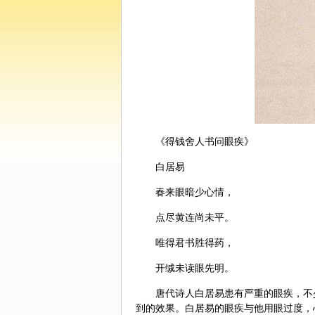
《得钱舍人书问眼疾》
白居易
春来眼暗少心情，
点尽
黄连
尚未平。
唯得君书胜得药，
开缄未读眼先明。
唐代诗人白居易患有严重的眼疾，不
到的效果。白居易的眼疾与他用眼过度，