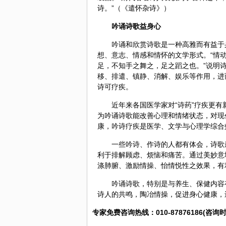
诗。”（《遣怀杂诗》）
吟诵诗歌益身心
吟诵和欣赏诗歌是一种高雅而有益于
想、意志、情感和情怀的文学形式。“情
足，不知手之舞之，足之蹈之也。”说明
移、排遣、镇静、消解、娱乐等作用，进
诗可疗疾。
近年来各国医学家对“诗药”疗疾更有
为吟诵诗歌能改善心理和情绪状态，对现
康，吟诗疗疾是医学、文学与心理学综合
一些吟诗、作诗的人都有体会，诗歌
利于排解顾虑、烦恼和痛苦。通过美妙意
涤肺腑、激励情操、怡情悦性之效果，有
吟诵诗歌，特别是与养生、
保健
内容
诗人的共鸣，陶冶情操，促进身心健康，
专家免费咨询热线：010-87876186(咨询时