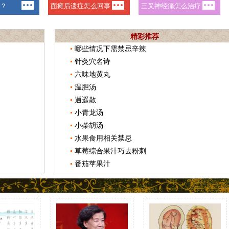
精彩推荐
哪些情况下需禁忌辛辣
针灸穴名诗
六味地黄丸
温胆汤
逍遥散
小青龙汤
小柴胡汤
水果食用相关禁忌
草莓综合果汁巧去粉刺
番茄苹果汁