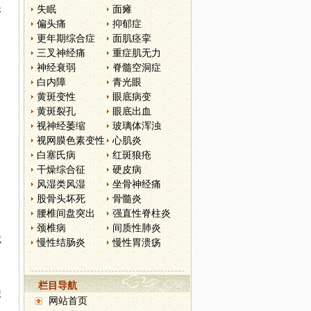
眼
失眠
面瘫
偏头痛
抑郁症
更年期综合症
面肌痉挛
三叉神经痛
重症肌无力
神经衰弱
脊髓空洞症
白内障
青光眼
，
黄斑变性
眼底病变
黄斑裂孔
眼底出血
视神经萎缩
玻璃体浑浊
视网膜色素变性
心肌炎
白塞氏病
红斑狼疮
干燥综合征
硬皮病
风湿类风湿
坐骨神经痛
股骨头坏死
骨髓炎
腰椎间盘突出
强直性脊柱炎
颈椎病
间质性肺炎
就
慢性结肠炎
慢性胃溃疡
栏目导航
扶
网站首页