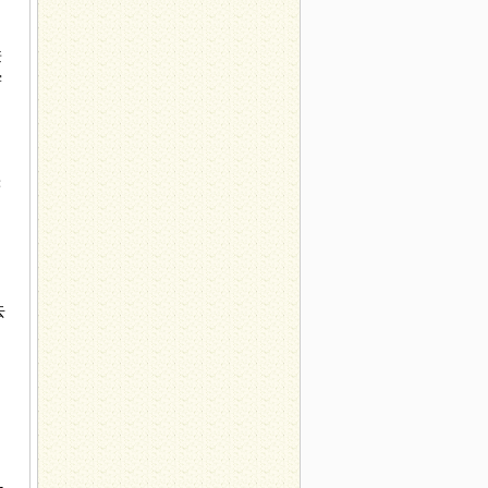
兼
尝
著
去