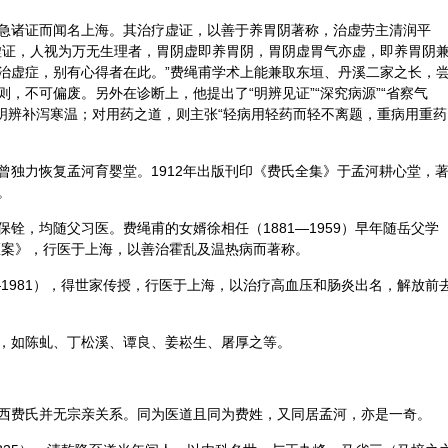
急诸证而闻名上海。其治疗虚证，以善于养胃阴著称，治虚劳主清润平
虚证，人视为万无生理者，胃
阴虚
即养胃阴，胃阴虚胃气亦虚，即养胃阴
治虚症，别有心得者在此。”费绳甫学术上能兼取东垣、丹溪二家之长，
则，不可偏废。另外在
诊断
上，他提出了“明辨见证”“深究病源”“省察气
调明辨补泻寒温；对用药之道，则主张“轻病用轻药而轻不离题，重病用重药
。
曾独力恢复孟河育婴堂。1912年出版刊印《费氏全集》于孟河耕心堂，
。
铨，均随父习医。费绳甫的女婿徐相任（1881—1959）早年随岳父学
甫医案》，行医于上海，以善治霍乱及温热病而著称。
—1981），得世家传授，行医于上海，以治疗高血压和肠炎出名，解放前
，如陈虬、丁松溪、谭良、姜崧生、屠厚之等。
西费氏并无宗亲关系。同为医道且同为费姓，又同居孟河，亦是一奇。