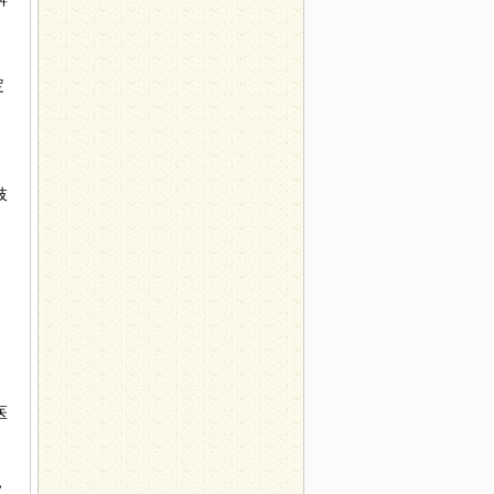
定
枝
医
，