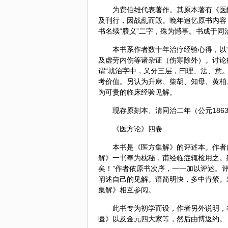
为费伯雄代表著作。其原本著有《医
及刊行，因战乱而毁。晚年追忆原书内容
书名续“賸义”二字，殊为憾事。书成于同
本书系作者数十年治疗经验心得，以
及虚劳内伤等诸杂证（伤寒除外）。讨论
谓“就治字中，又分三层，曰理、法、意
考价值。另认为
升麻
、
柴胡
、
知母
、
黄柏
为可贵的临床经验见解。
现存原刻本、清同治二年（公元186
《医方论》四卷
本书是《医方集解》的评述本。作者
解》一书奉为枕秘，甫经临症辄检用之。
矣！”作者依原书次序，一一加以评述。
阐述自己的见解。语简明快，多中肯綮。
集解》相互参阅。
此书专为初学而设，作者另外说明，
匮》以及金元四大家等，然后由博返约。