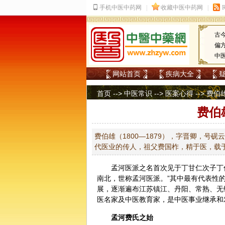
古
偏
中
网站首页
疾病大全
首页
-->
中医常识
-->
医案心得
--> 费
费伯
费伯雄（1800—1879），字晋卿，
代医业的传人，祖父费国柞，精于医，载
孟河医派之名首次见于丁甘仁次子丁仲
南北，世称孟河医派。”其中最有代表性
展，逐渐遍布江苏镇江、丹阳、常熟、无
医
名家及中医教育家，是中医事业继承和
孟河费氏之始