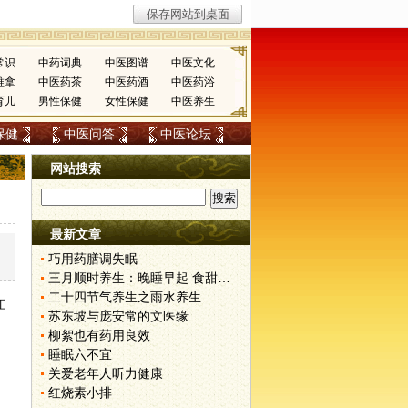
常识
中药词典
中医图谱
中医文化
推拿
中医药茶
中医药酒
中医药浴
育儿
男性保健
女性保健
中医养生
保健
中医问答
中医论坛
网站搜索
最新文章
巧用药膳调失眠
三月顺时养生：晚睡早起 食甜养肝
二十四节气养生之雨水养生
江
苏东坡与庞安常的文医缘
柳絮也有药用良效
睡眠六不宜
关爱老年人听力健康
红烧素小排