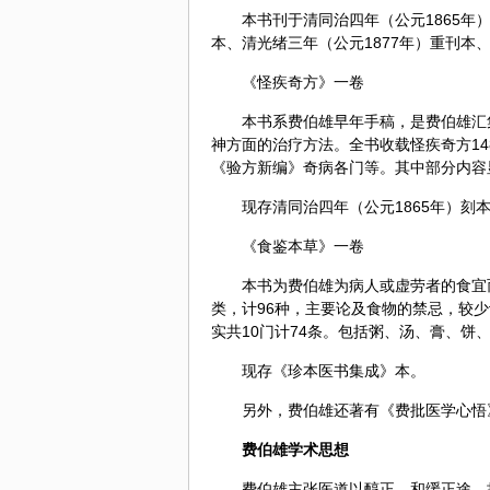
本书刊于清同治四年（公元1865年
本、清光绪三年（公元1877年）重刊本
《怪疾奇方》一卷
本书系费伯雄早年手稿，是费伯雄汇
神方面的治疗方法。全书收载怪疾奇方14
《验方新编》奇病各门等。其中部分内容
现存清同治四年（公元1865年）刻
《食鉴本草》一卷
本书为费伯雄为病人或虚劳者的食宜
类，计96种，主要论及食物的禁忌，较
实共10门计74条。包括粥、汤、膏、饼
现存《珍本医书集成》本。
另外，费伯雄还著有《费批医学心悟
费伯雄学术思想
费伯雄主张医道以醇正、和缓正途，