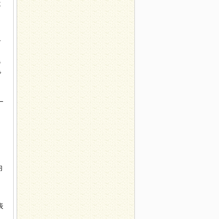
不
河
昔
皆
一
》
均
表