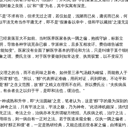
时秦之良医，以“和”“缓”为名，其中实寓有深意。
，不是“不求有功，但求无过之谓，若仅如是，浅陋而已矣，庸劣而已矣，何
看似平淡无奇当作平庸无才，即不是“假兼备以幸中，借和平以藏拙”之漫无
已经衰落至大不如前。当时医界医家各执一隅之偏，抱残守缺，标新立
明，导致各种学说芜杂已极，学派林立，且多互相攻讦。费伯雄告诫世
方能知变”。医家没有全面了解医学基本的理论和方法，只是纠缠于某个细
象之谓。费氏主张，对于医学要做到知常达变、执简驭繁，以不变应万
“在义理之的当，而不在药味之新奇。如仲景三承气汤颇为峻猛，而能救人于
谓“醇”也。”所以，“醇”代表辨证准确，用药对证，药到即效。不论平和
“醇”之含义范围，故“醇”之精义在理而不在药。所以费氏云：“夫疾病虽
，有余者去之以归于平，是即和法也，缓治也。”
一种成熟和升华，即“大法圆融”之意，笔者认为，这是“醇”字的最为深刻的
无神奇之法，只有平淡之法，平淡之极，乃为神奇。”此语禅机颇深，清代
无正法、奇法之分，治病亦本无所谓秘方绝招。凡疾病之机，治疗之法，
用得当，则一病自有一正对之法。若于医道未窥全貌，仅执一隅之偏者，
做到“醇正和缓”者，一定是熟研经典，又能总揽后世各家之偏，由博返约