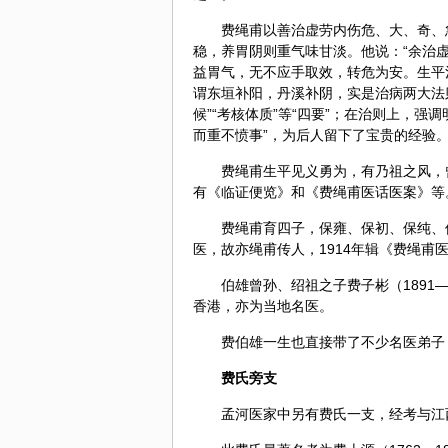
费绳甫以善治虚劳内伤危、大、奇、
稳，养胃阴则重气味甘淡。他说：“余治
益胃气，无不应手取效，转危为安。生平
谓东垣补阳，丹溪补阴，实是治病两大法
候”“考核
体质
”等“四要”；在治则上，强
而重不愤事”，为后人留下了宝贵的经验
费绳甫生平见义勇为，有乃祖之风，
有《临证便览》和《费绳甫医话医案》等
费绳甫育四子，保雍、保初、保纯、保
医，故亦绳甫传人，1914年辑《费绳
伯雄曾孙、绍祖之子费子彬（1891
香港，亦为当地名医。
费伯雄一生也直接带了不少名医弟子
费氏旁支
孟河医家中另有费氏一支，经考与江