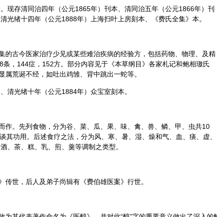
）。现存清同治四年（公元1865年）刊本、清同治五年（公元1866年）刊
、清光绪十四年（公元1888年）上海扫叶上房刻本、《费氏全集》本。
集的古今医家治疗少见或某些难治疾病的经验方，包括药物、物理、及精
8条，144症，152方。部分内容见于《本草纲目》各家札记和鲍相璈氏
显属荒诞不经，如吐出鸡雏、背中跳出一蛇等。
本、清光绪十年（公元1884年）众宝室刻本。
而作。先列食物，分为谷、菜、瓜、果、味、禽、兽、鳞、甲、虫共10
少谈其功用。后述
食疗
之法，分为风、寒、暑、湿、燥和气、血、痰、虚、
、酒、茶、糕、乳、煎、羹等调制之类型。
》传世，后人及弟子尚辑有《费伯雄
医案
》行世。
故为其代表著作命名为《医醇》，并对此“醇”字的重要意义做出了深入的