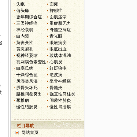
失眠
面瘫
偏头痛
抑郁症
更年期综合症
面肌痉挛
三叉神经痛
重症肌无力
神经衰弱
脊髓空洞症
。
白内障
青光眼
时
黄斑变性
眼底病变
省
黄斑裂孔
眼底出血
视神经萎缩
玻璃体浑浊
视网膜色素变性
心肌炎
务
白塞氏病
红斑狼疮
干燥综合征
硬皮病
风湿类风湿
坐骨神经痛
亲
股骨头坏死
骨髓炎
洪
腰椎间盘突出
强直性脊柱炎
颈椎病
间质性肺炎
慢性结肠炎
慢性胃溃疡
栏目导航
网站首页