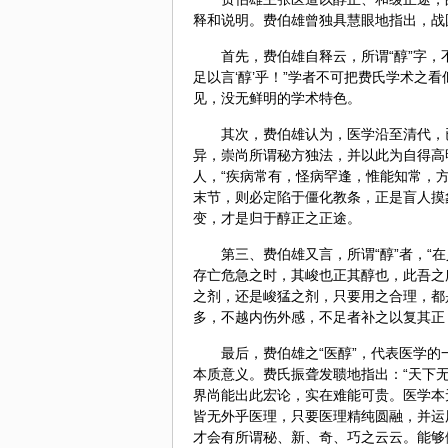
释和说明。费伯雄曾独具慧眼地指出，战国
首先，费伯雄自释云，所谓“醇”字
足以言‘醇’乎！”学者不可把费氏学术之
见，没无鲜明的学术特色。
其次，费伯雄认为，医学沿至清代，
异，崇尚所谓
秘方
独法，并以此为自得高
人，“疾病常有，怪病罕逢，惟能知常，
末节，则必定陷于僵化教条，正是盲人摸
变，才是归于醇正之正途。
第三、费伯雄又言，所谓“醇”者，
存亡危急之时，其峻也正其醇也，此吾之所
之剂，还是峻猛之剂，只要用之合理，都是
多，不越内伤外感，不足者补之以复其正
最后，费伯雄之“医醇”，代表医学的
本质意义。费氏振聋发聩地指出：“天下
界尚能出此宏论，实在难能可贵。医学本
皆无外乎医理，只要医理精纯圆融，并运
才会有所谓秘、新、奇、巧之云云。能够