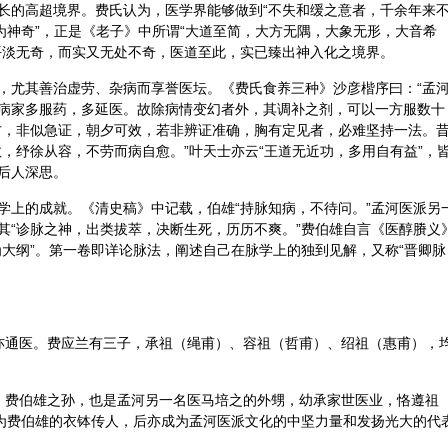
长的高超境界。费氏认为，医学界能够做到“不失和缓之意者，千余年来
为神奇”，正是《老子》中所谓“大道至简，大方无隅，大象无形，大音希
平淡无奇，而实又无处不奇，医道至此，实已臻出神入化之境界。
，尤其善治虚劳、杂病而享誉医坛。《费氏食养三种》沙彦楷序曰：“孟
病家多服药，多延医。故除病情变幻者外，其调补之剂，可以一方服数十
方，非似急证，朝夕可效，若非辨证准确，胸有定见者，必难坚持一法。
，纾徐从容，不劳而病自愈。”叶天士亦云“王道无近功，多用自有益”，
后人深思。
学上的成就。《清史稿》中记载，伯雄“持脉知病，不待问。”孟河医派另
其“诊脉之神，出类拔萃，决断生死，历历不爽。”费伯雄自言《医醇賸义
为大纲”。第一卷即详论脉法，阐述自己在脉学上的独到见解，又称“晋卿脉
6）亦通医。费应兰有三子，承祖（绳甫）、容祖（哲甫）、绍祖（惠甫），
年），费伯雄之孙，也是孟河另一名医马培之的外甥，幼承家世医业，恪遵祖
堪为费伯雄的衣钵传人，后亦成为孟河医派文化的中坚力量和发扬光大的代