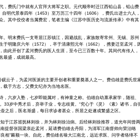
代，费氏门中就有人官拜大将军之职。元代顺帝时迁江西铅山县，铅山费
。自明代景泰四年（1453）至万历三十四年（1606），费氏出进士六人
众。其中佼佼者当属费宏，笔者主编《江苏中医历史与流派传承》中有其
年。明末费氏一支寄居江苏镇江，因避战乱，家族散寄常州、无锡、苏州
于明隆庆六年（1572），卒于清康熙元年（1662），携妻迁至孟河，
，由此开创了孟河费氏的医人生涯，至今已三百数十年。其间代有传人，
名最盛，成就最高。
卿，号砚云子，为孟河医派的主要开创者和重要奠基人之一。费伯雄是费氏世
，载于方志，父费文纪亦为当地名医。
诗，六岁入塾，七岁即能属对，有神童之称。伯雄自幼禀承家学，随祖、
。33岁中秀才后，弃举子业，专志歧黄。“究心于《灵》《素》诸书，自
悬壶之后，医名渐盛，每日求诊者甚众，所居之处遂成繁盛之区。
雄受知于江苏巡抚林则徐，并为林则徐治病。后经林则徐推荐，道光年间曾
，江南提督张国梁亲赴孟河，延请费伯雄去丹阳，为清军江南督帅向荣治咯
同良相”匾额一块。自此，费伯雄名噪大江南北，远近求医、问学者络绎不