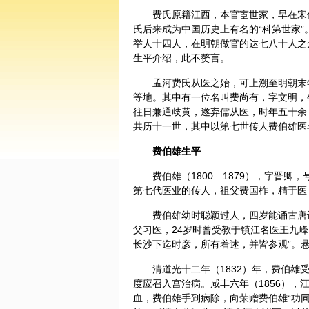
费氏原籍江西，本官宦世家，早在宋
氏后来成为中国历史上有名的“科第世家”
举人十四人，在明朝做官的达七八十人之
生平介绍，此不赘言。
孟河费氏从医之始，可上溯至明朝末
等地。其中有一位名叫费尚有，字文明，生
往日兼通歧黄，遂弃儒从医，时年五十余
共历十一世，其中以第七世传人费伯雄医
费伯雄生平
费伯雄（1800—1879），字晋
第七代医业的传人，祖父费国柞，精于医
费伯雄幼时聪颖过人，四岁能诵古唐
父习医，24岁时曾受教于镇江名医王九峰
长沙下迄时彦，所有着述，并皆参观”。
清道光十二年（1832）年，费伯
度应召入宫治病。咸丰六年（1856）
血，费伯雄手到病除，向荣赠费伯雄“功