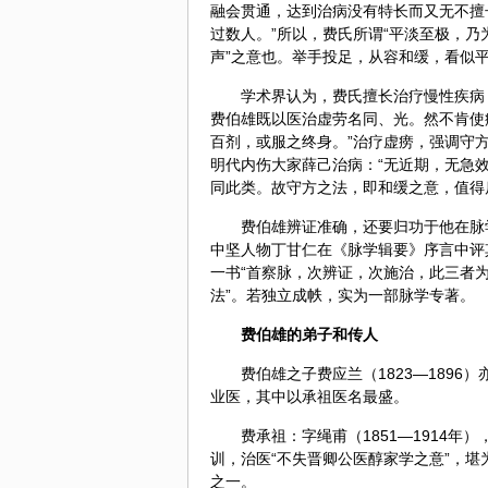
融会贯通，达到治病没有特长而又无不擅
过数人。”所以，费氏所谓“平淡至极，乃
声”之意也。举手投足，从容和缓，看似
学术界认为，费氏擅长治疗慢性疾病
费伯雄既以医治虚劳名同、光。然不肯使
百剂，或服之终身。”治疗虚痨，强调守
明代内伤大家薛己治病：“无近期，无急效
同此类。故守方之法，即和缓之意，值得
费伯雄辨证准确，还要归功于他在脉
中坚人物丁甘仁在《脉学辑要》序言中评
一书“首察脉，次辨证，次施治，此三者
法”。若独立成帙，实为一部脉学专著。
费伯雄的弟子和传人
费伯雄之子费应兰（1823—189
业医，其中以承祖医名最盛。
费承祖：字绳甫（1851—1914
训，治医“不失晋卿公医醇家学之意”，
之一。