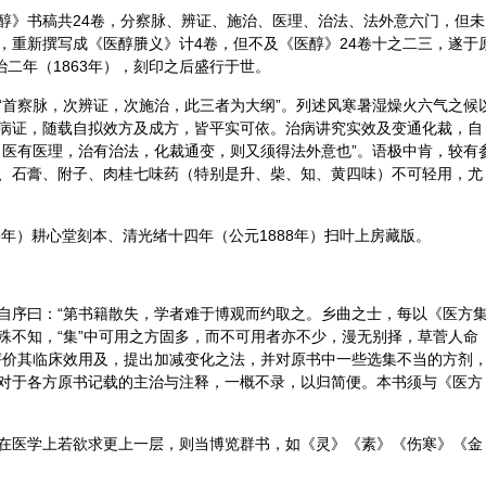
醇》书稿共24卷，分察脉、辨证、施治、医理、治法、法外意六门，但未
，重新撰写成《医醇賸义》计4卷，但不及《医醇》24卷十之二三，遂于
治二年（1863年），刻印之后盛行于世。
“首察脉，次辨证，次施治，此三者为大纲”。列述风寒暑湿燥火六气之候
病证，随载自拟效方及成方，皆平实可依。治病讲究实效及变通化裁，自
。医有医理，治有治法，化裁通变，则又须得法外意也”。语极中肯，较有
、
石膏
、
附子
、
肉桂
七味药（特别是升、柴、知、黄四味）不可轻用，尤
3年）耕心堂刻本、清光绪十四年（公元1888年）扫叶上房藏版。
自序曰：“第书籍散失，学者难于博观而约取之。乡曲之士，每以《医方
殊不知，“集”中可用之方固多，而不可用者亦不少，漫无别择，草菅人命
评价其临床效用及，提出加减变化之法，并对原书中一些选集不当的方剂
对于各方原书记载的主治与注释，一概不录，以归简便。本书须与《医方
在医学上若欲求更上一层，则当博览群书，如《灵》《素》《伤寒》《金