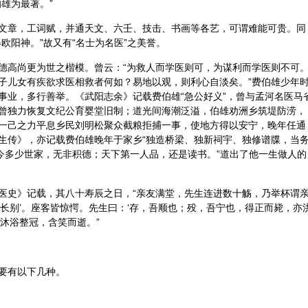
雄为最著。”
文章，工词赋，并
通天
文、六壬、技击、书画等各艺，可谓难能可贵。同
欧阳神。”故又有“名士为名医”之美誉。
德高尚更为世之楷模。曾云：“为救人而学医则可，为谋利而学医则不可
子儿女有疾欲求医相救者何如？易地以观，则利心自淡矣。”费伯雄少年
事业，多行善举。《武阳志余》记载费伯雄“急公好义”，曾与孟河名医马
曾独力恢复文纪公育婴堂旧制；道光间海潮泛溢，伯雄劝洲乡筑堤防涝，
一己之力平息乡民刘明松聚众截粮拒捕一事，使地方得以安宁，晚年任通
生传》，亦记载费伯雄晚年于家乡“独造桥梁、独新祠宇、独修谱牒，当
古今多少世家，无非积德；天下第一人品，还是读书。”道出了他一生做人的
医史》记载，其八十寿辰之日，“亲友满堂，先生连进数十觞，乃举杯谓
长别’。座客皆惊愕。先生曰：‘存，吾顺也；殁，吾宁也，得正而毙，亦
沐浴整冠，含笑而逝。”
要有以下几种。