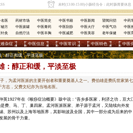
今名医
药材市场
中医简史
中医书籍
中医新闻
望闻问切
中药
方秘方
中医拔罐
中医膏药
中医刮痧
中医火疗
中医气功
中医
医针灸
自然疗法
中医丰胸
中医减肥
中医美容
老年保健
中医
疑难杂症
中医信息
中医常识
中医特色
中医
伯雄：醇正和缓，平淡至极
雄：醇正和缓，平淡至极
号砚云子，为孟河医派的主要开创者和重要奠基人之一。费伯雄是费氏世家第七
于方志，父费文纪亦为当地名医。
英1927年在《喉痧症治概要》跋中说：“吾乡多医家，利济之功，亘大
的是费、马、丁、巢四家。孟河医派医家、弟子源于孟河，又陆续向外发
锡、苏州以及上海等地医界，其影响波及全国，其中一部分成为后来的
中
发展的骨干力量。