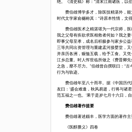
绝。《清史稿》称：“清末江南诸医，以伯
费伯雄博学多才，除医技精湛外，能
时代文学家俞樾称其：“诗原本性情，文得
费伯雄医术之精湛堪为一代宗师，医
我之父母有疾欲求医相救者何如？我之妻
即事父母至孝，成名后积极参与家乡公益
三等共同出资管理与重建孟河接婴堂，又
并亲历各洲，赈恤五载，给予工食。又凭
江乡总董。时人恽世临所做之《费晋卿先
之急，靡不尽力。”伯雄曾自撰联曰：“
行为与轨迹。
费伯雄年至八十而卒。据《中国历代
友曰：‘盛会难逢，秋风易逝，行将与诸君
范五福之一也。’果于是岁七月十六日，自
费伯雄著作提要
费伯雄著述颇丰，医学方面的著作主
《医醇賸义》四卷