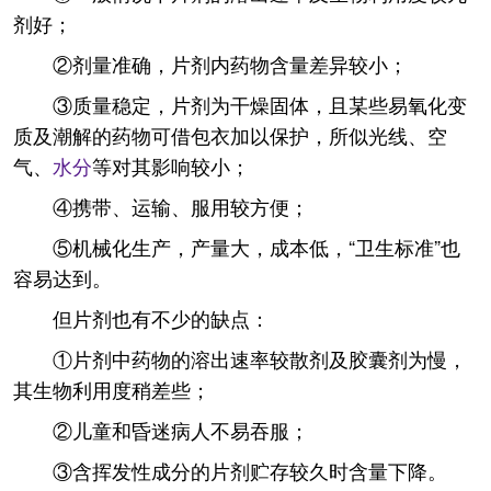
剂好；
②剂量准确，片剂内药物含量差异较小；
③质量稳定，片剂为干燥固体，且某些易氧化变
质及潮解的药物可借包衣加以保护，所似光线、空
气、
水分
等对其影响较小；
④携带、运输、服用较方便；
⑤机械化生产，产量大，成本低，“卫生标准”也
容易达到。
但片剂也有不少的缺点：
①片剂中药物的溶出速率较散剂及胶囊剂为慢，
其生物利用度稍差些；
②儿童和昏迷病人不易吞服；
③含挥发性成分的片剂贮存较久时含量下降。