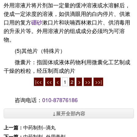
外用溶液片将片剂加一定量的缓冲溶液或水溶解后，
使成一定浓度的溶液，如供滴眼用的白内停片、供漱
口用的复方
硼砂
漱口片和呋喃西林漱口片、供消毒用
的升汞片等。外用溶液片的组成成分必须均为可溶
物。
(5)其他片（特殊片）
微囊片：指固体或液体药物利用微囊化工艺制成
干燥的粉粒，经压制而成的片
|<<
<<
<
1
2
>
>>
>>|
咨询电话：
010-87876186
↓展开全部内容
上一篇：
中药制剂--滴丸
下一篇：
中药制剂--外用膏剂