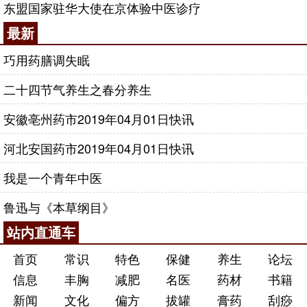
东盟国家驻华大使在京体验中医诊疗
最新
巧用药膳调失眠
二十四节气养生之春分养生
安徽亳州药市2019年04月01日快讯
河北安国药市2019年04月01日快讯
我是一个青年中医
鲁迅与《本草纲目》
站内直通车
首页
常识
特色
保健
养生
论坛
信息
丰胸
减肥
名医
药材
书籍
新闻
文化
偏方
拔罐
膏药
刮痧