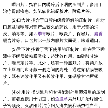
嚼用片：指在口内嚼碎后下咽的压制片，多用于
治疗胃部疾患。如氢氧化铝凝胶片、酵母片等。
(2)口含片 指含于口腔内缓缓溶解的压制片，能对
口腔及咽喉等局部产生较久的药效，用于局部的消
炎、消毒等。如
四季青
喉片、喉炎片、保喉片、
麝香
酮含片等。口含片比一般内服片大而硬，味道适口。
(3)舌下片 指置于舌下使用的压制片，能在舌下唾
液中溶解后被粘膜吸收，起速效作用。如硝酸甘油
片、喘息定片等。此外，还有一种唇颊片，将药片放
在上唇与门齿牙龈一侧之间的高处，通过颊粘膜被吸
收，既有速效作用又有长效作用。如硝酸甘油唇颊
片。
(4)外用片 指阴道片和专供配制外用溶液用的压制
片。前者直接用于阴道，如
鱼腥草
素外用片治疗慢性
子宫颈炎、灭敌刚片治疗妇女滴虫病和滴虫性白带。