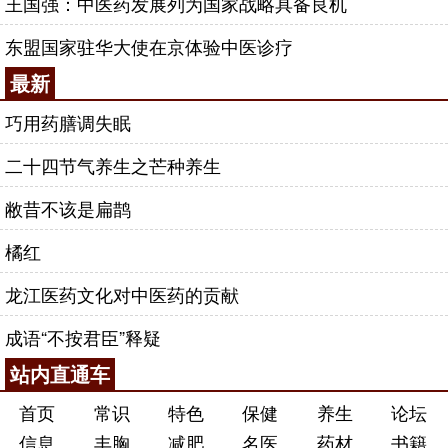
王国强：中医药发展列为国家战略具备良机
东盟国家驻华大使在京体验中医诊疗
最新
巧用药膳调失眠
二十四节气养生之芒种养生
敝昔不该是扁鹊
橘红
龙江医药文化对中医药的贡献
成语“不按君臣”释疑
站内直通车
首页
常识
特色
保健
养生
论坛
信息
丰胸
减肥
名医
药材
书籍