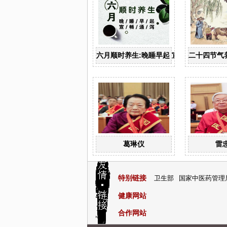
六月顺时养生:晚睡早起 宣畅通泻
二十四节气
葛琳仪
雷
特别链接
卫生部
国家中医药管理
健康网站
合作网站