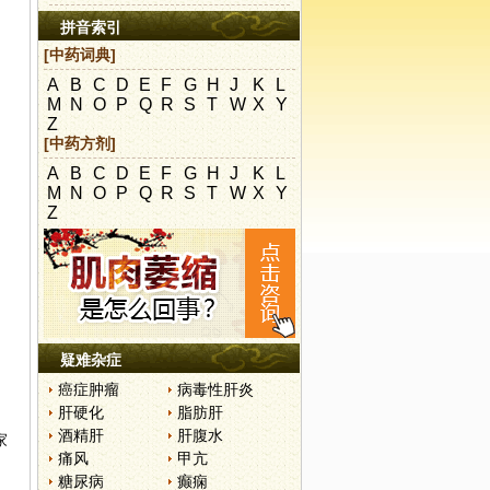
拼音索引
[中药词典]
A
B
C
D
E
F
G
H
J
K
L
，
M
N
O
P
Q
R
S
T
W
X
Y
Z
[中药方剂]
A
B
C
D
E
F
G
H
J
K
L
M
N
O
P
Q
R
S
T
W
X
Y
Z
，
疑难杂症
癌症肿瘤
病毒性肝炎
肝硬化
脂肪肝
酒精肝
肝腹水
家
痛风
甲亢
糖尿病
癫痫