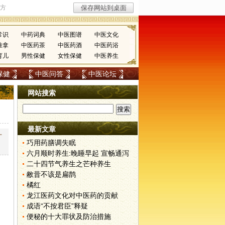
常识
中药词典
中医图谱
中医文化
推拿
中医药茶
中医药酒
中医药浴
育儿
男性保健
女性保健
中医养生
保健
中医问答
中医论坛
网站搜索
最新文章
才
巧用药膳调失眠
六月顺时养生:晚睡早起 宣畅通泻
二十四节气养生之芒种养生
，
敝昔不该是扁鹊
橘红
龙江医药文化对中医药的贡献
成语“不按君臣”释疑
便秘的十大罪状及防治措施