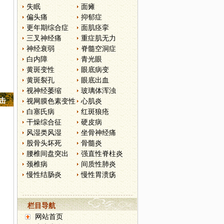
失眠
面瘫
偏头痛
抑郁症
更年期综合症
面肌痉挛
三叉神经痛
重症肌无力
神经衰弱
脊髓空洞症
白内障
青光眼
黄斑变性
眼底病变
黄斑裂孔
眼底出血
视神经萎缩
玻璃体浑浊
点击
视网膜色素变性
心肌炎
白塞氏病
红斑狼疮
干燥综合征
硬皮病
风湿类风湿
坐骨神经痛
股骨头坏死
骨髓炎
腰椎间盘突出
强直性脊柱炎
颈椎病
间质性肺炎
慢性结肠炎
慢性胃溃疡
栏目导航
网站首页