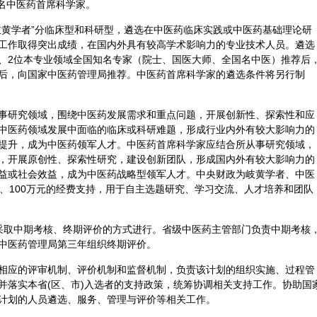
0名中医药首席科学家。
岐黄学者”分临床型和科研型，遴选在中医药临床实践或中医药基础理论研
工作取得突出成绩，在国内外具有较高学术影响力的专业技术人员。遴选
、2位本专业领域全国知名专家（院士、国医大师、全国名中医）推荐后
后，向国家中医药管理局推荐。中医药首席科学家的遴选条件将另行制
事研究领域，围绕中医药发展需求和重点问题，开展创新性、探索性和应
中医药领域发展中面临的临床或科研难题，形成行业内外有较大影响力的
提升，成为中医药领军人才。中医药首席科学家应结合所从事研究领域，
，开展原创性、探索性研究，建设创新团队，形成国内外有较大影响力的
益或社会效益，成为中医药战略型领军人才。中央财政为岐黄学者、中医
元、100万元的经费支持，用于自主选题研究、学习交流、人才培养和团队
采取中期考核、终期评价的方式进行。省级中医药主管部门负责中期考核
中医药管理局第三年组织终期评价。
相应的评审机制、评价机制和监督机制，负责该计划的组织实施、过程管
并落实本省(区、市)入选者的支持政策，统筹协调相关支持工作。协助国
计划的人员遴选、服务、管理与评价等相关工作。