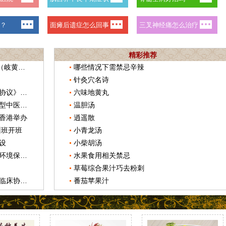
精彩推荐
中医药传承与创新“百千万”人才工程（岐黄工程）全文
哪些情况下需禁忌辛辣
针灸穴名诗
《推进湖北建设中医药强省合作框架协议》签署
六味地黄丸
局省共同打造有特色高水平教学研究型中医药大学
温胆汤
香港举办
逍遥散
训班开班
小青龙汤
设
小柴胡汤
国家中医药局党组传达贯彻全国生态环境保护大会精神
水果食用相关禁忌
草莓综合果汁巧去粉刺
三部门专题部署重大疑难疾病中西医临床协作试点工作
番茄苹果汁