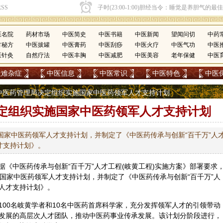
医名院
药材市场
中医简史
中医书籍
中医新闻
望闻问切
中药
方秘方
中医拔罐
中医膏药
中医刮痧
中医火疗
中医气功
中医
医针灸
自然疗法
中医丰胸
中医减肥
中医美容
老年保健
中医
疑难杂症
中医信息
中医常识
中医特色
中医
国家中医药管理局决定组织实施国家中医药领军人才支持计划
定组织实施国家中医药领军人才支持计划
国家中医药领军人才支持计划，并制定了《中医药传承与创新“百千万”人
才支持计划》。
据《
中医药
传承与创新“百千万”人才工程(岐黄工程)实施方案》部署要求
施国家中医药领军人才支持计划，并制定了《中医药传承与创新“百千万”人
人才支持计划》。
100名岐黄学者和10名中医药首席科学家，充分发挥领军人才的引领带动
发展的高层次人才团队，推动中医药事业传承发展。该计划分阶段进行，