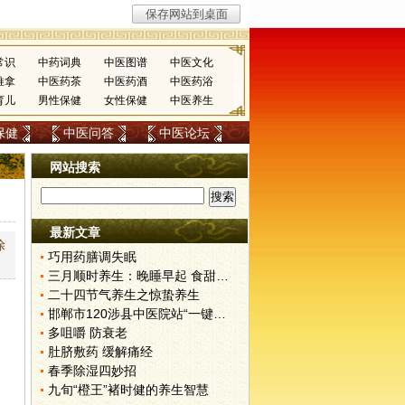
常识
中药词典
中医图谱
中医文化
推拿
中医药茶
中医药酒
中医药浴
育儿
男性保健
女性保健
中医养生
保健
中医问答
中医论坛
网站搜索
最新文章
涂
巧用药膳调失眠
三月顺时养生：晚睡早起 食甜养肝
二十四节气养生之惊蛰养生
邯郸市120涉县中医院站“一键拨”开通了
多咀嚼 防衰老
肚脐敷药 缓解痛经
春季除湿四妙招
九旬“橙王”褚时健的养生智慧