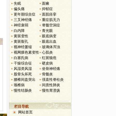
失眠
面瘫
偏头痛
抑郁症
更年期综合症
面肌痉挛
三叉神经痛
重症肌无力
神经衰弱
脊髓空洞症
白内障
青光眼
黄斑变性
眼底病变
黄斑裂孔
眼底出血
视神经萎缩
玻璃体浑浊
视网膜色素变性
心肌炎
白塞氏病
红斑狼疮
干燥综合征
硬皮病
风湿类风湿
坐骨神经痛
股骨头坏死
骨髓炎
腰椎间盘突出
强直性脊柱炎
颈椎病
间质性肺炎
慢性结肠炎
慢性胃溃疡
栏目导航
网站首页