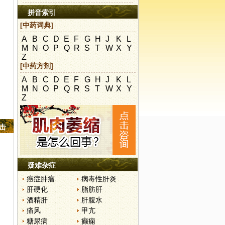
拼音索引
[中药词典]
A
B
C
D
E
F
G
H
J
K
L
M
N
O
P
Q
R
S
T
W
X
Y
Z
[中药方剂]
A
B
C
D
E
F
G
H
J
K
L
M
N
O
P
Q
R
S
T
W
X
Y
Z
点击
疑难杂症
癌症肿瘤
病毒性肝炎
肝硬化
脂肪肝
酒精肝
肝腹水
痛风
甲亢
糖尿病
癫痫