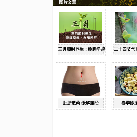
图片文章
三月顺时养生：晚睡早起 食甜养肝
二十四节气
肚脐敷药 缓解痛经
春季除