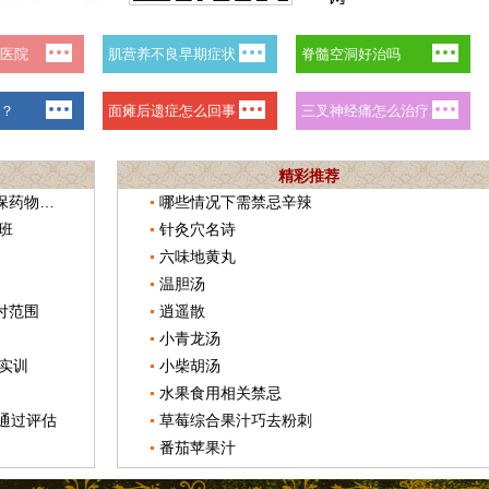
精彩推荐
河南洛阳193种中药制剂纳入基本医保药物目录
哪些情况下需禁忌辛辣
班
针灸穴名诗
六味地黄丸
温胆汤
付范围
逍遥散
小青龙汤
实训
小柴胡汤
水果食用相关禁忌
剂通过评估
草莓综合果汁巧去粉刺
番茄苹果汁