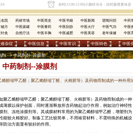
医名院
药材市场
中医简史
中医书籍
中医新闻
望闻问切
中药
方秘方
中医拔罐
中医膏药
中医刮痧
中医火疗
中医气功
中医
医针灸
自然疗法
中医丰胸
中医减肥
中医美容
老年保健
中医
疑难杂症
中医信息
中医常识
中医特色
中医
制剂
--> 中药制剂--涂膜剂
中药制剂--涂膜剂
乙烯醇缩甲乙醛；聚乙烯醇缩丁醛、火棉胶等）及药物而制成的一种外用
如聚乙烯醇缩甲乙醛；聚乙烯醇缩丁醛、火棉胶等）及药物而制成的一种
成薄膜以保护创面，同时逐渐释放所含药物起治疗作用，例如治疗神经性
涂膜剂、冻疮涂膜剂等。其成膜材料常用的为聚乙烯醇缩甲乙醛，增塑剂为
性能较火棉胶好。制备工艺比较简单，不用裱背材料，不需特殊的机械设
等防治方面显有较好的作用。