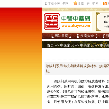
名
偏
中
网站首页
疾病大全
首页
-->
中医常识
-->
中药常识
-->
中药
涂膜剂系用有机溶媒溶解成膜材料（如聚
剂。
涂膜剂系用有机溶媒溶解成膜材料（
外用涂剂。用时涂于患处，溶媒挥发后形
皮炎的0．5%氢化可的松涂膜剂、烫伤
邻苯二甲酸二丁酯的乙醇丙酮溶液，成膜
备，且使用方便；在某些皮肤病、职业病