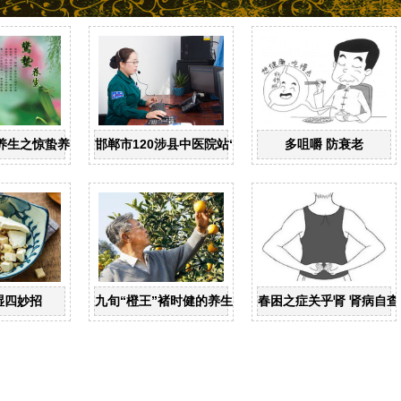
养生之惊蛰养生
邯郸市120涉县中医院站“一键拨”开通了
多咀嚼 防衰老
湿四妙招
九旬“橙王”褚时健的养生智慧
春困之症关乎肾 肾病自查