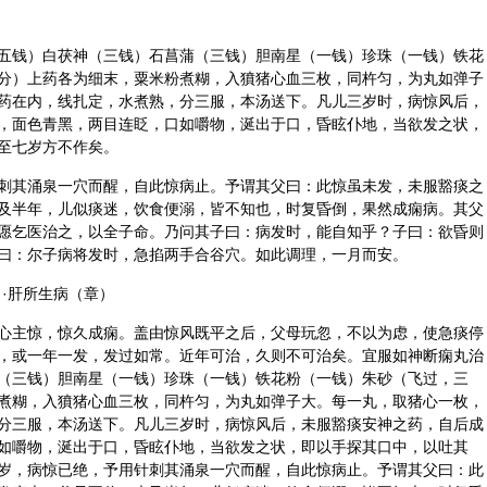
五钱）白茯神（三钱）
石菖蒲
（三钱）胆南星（一钱）
珍珠
（一钱）铁花
分）上药各为细末，粟米粉煮糊，入獖猪心血三枚，同杵匀，为丸如弹子
药在内，线扎定，水煮熟，分三服，本汤送下。凡儿三岁时，病惊风后，
，面色青黑，两目连眨，口如嚼物，涎出于口，昏眩仆地，当欲发之状，
至七岁方不作矣。
刺其涌泉一穴而醒，自此惊病止。予谓其父曰：此惊虽未发，未服豁痰之
及半年，儿似痰迷，饮食便溺，皆不知也，时复昏倒，果然成痫病。其父
愿乞医治之，以全子命。乃问其子曰：病发时，能自知乎？子曰：欲昏则
曰：尔子病将发时，急掐两手合谷穴。如此调理，一月而安。
·肝所生病（章）
心主惊，惊久成痫。盖由惊风既平之后，父母玩忽，不以为虑，使急痰停
，或一年一发，发过如常。近年可治，久则不可治矣。宜服如神断痫丸治
（三钱）胆南星（一钱）珍珠（一钱）铁花粉（一钱）朱砂（飞过，三
煮糊，入獖猪心血三枚，同杵匀，为丸如弹子大。每一丸，取猪心一枚，
分三服，本汤送下。凡儿三岁时，病惊风后，未服豁痰安神之药，自后成
如嚼物，涎出于口，昏眩仆地，当欲发之状，即以手探其口中，以吐其
岁，病惊已绝，予用针刺其涌泉一穴而醒，自此惊病止。予谓其父曰：此