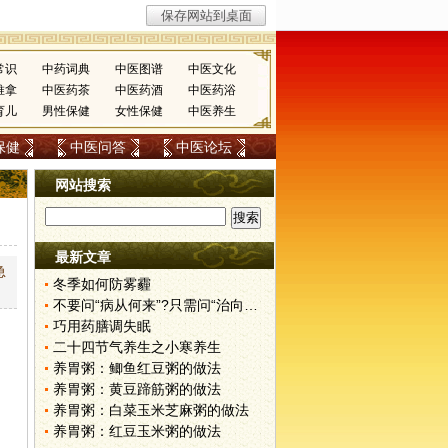
常识
中药词典
中医图谱
中医文化
推拿
中医药茶
中医药酒
中医药浴
育儿
男性保健
女性保健
中医养生
保健
中医问答
中医论坛
网站搜索
最新文章
急
冬季如何防雾霾
不要问“病从何来”?只需问“治向何去”?
巧用药膳调失眠
二十四节气养生之小寒养生
养胃粥：鲫鱼红豆粥的做法
养胃粥：黄豆蹄筋粥的做法
养胃粥：白菜玉米芝麻粥的做法
养胃粥：红豆玉米粥的做法