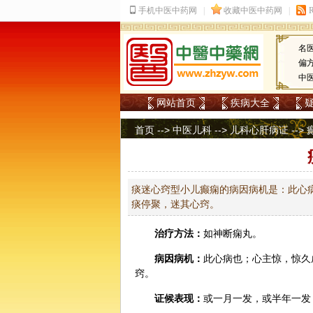
名
偏
中
网站首页
疾病大全
首页
-->
中医儿科
-->
儿科心肝病证
-->
痰迷心窍型小儿癫痫的病因病机是：此心
痰停聚，迷其心窍。
治疗方法：
如神断痫丸。
病因病机：
此心病也；心主惊，惊久
窍。
证候表现：
或一月一发，或半年一发