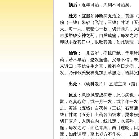
预后：
近年可治，久则不可治矣。
处方：
宜服如神断痫丸治之。
黄连
（
粉（一钱）
朱砂
（飞过，三钱）
甘遂
（五
大。每一丸，取猪心一枚，切开两片，入
未服豁痰安神之药，自后成痫，每发之时
即以手探其口中，以吐其涎，如此调理，
治验：
一儿四岁，病惊已绝，予用针
药，若不早治，恐发痫也。父母不信，未
来诉曰：不信先生之言，致有今日之病，
发。乃作钱氏安神丸加胆草服之，语其父
出处：
《幼科发挥》·五脏主病（篇）
原文：
急惊风变成痫者，此心病也。
聚，迷其心窍，或一月一发，或半年一发
之。黄连（五钱）白茯神（三钱）石菖蒲
钱）甘遂（五分）上药各为细末，粟米粉
切开两片，入药在内，线扎定，水煮熟，
痫，每发之时，面色青黑，两目连眨，口
涎，如此调理，至七岁方不作矣。一儿四