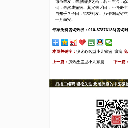
惊虽未发，未服豁痰之药，若不早治，恐
倒，果然成痫病。其父来诉曰：不信先生
自知乎？子曰：欲昏则发。乃作钱氏安神
一月而安。
专家免费咨询热线：010-87876186(咨询时
本页关键字：
痰迷心窍型小儿癫痫
癫痫
免
上一篇：
痰热壅盛型小儿癫痫
下一篇
扫描二维码 轻松关注 您感兴趣的中医微