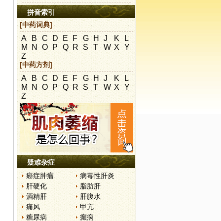
拼音索引
[中药词典]
A
B
C
D
E
F
G
H
J
K
L
M
N
O
P
Q
R
S
T
W
X
Y
Z
[中药方剂]
A
B
C
D
E
F
G
H
J
K
L
M
N
O
P
Q
R
S
T
W
X
Y
Z
疑难杂症
癌症肿瘤
病毒性肝炎
肝硬化
脂肪肝
酒精肝
肝腹水
痛风
甲亢
糖尿病
癫痫