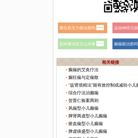
相关链接
癫痫的艾灸疗法
癫狂痫与定痫散
“益肾填精法”能有效控制或减轻小儿
综合疗法治癫痫
贺普仁验案两则
风痫型小儿癫痫
脾肾两虚型小儿癫痫
瘀血痫型小儿癫痫
脾虚痰盛型小儿癫痫