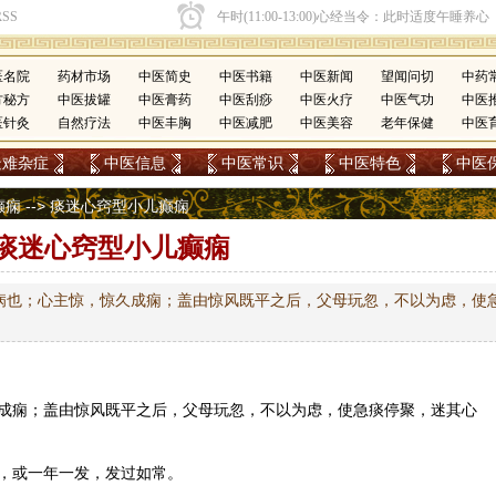
医名院
药材市场
中医简史
中医书籍
中医新闻
望闻问切
中药
方秘方
中医拔罐
中医膏药
中医刮痧
中医火疗
中医气功
中医
医针灸
自然疗法
中医丰胸
中医减肥
中医美容
老年保健
中医
疑难杂症
中医信息
中医常识
中医特色
中医
癫痫
--> 痰迷心窍型小儿癫痫
痰迷心窍型小儿癫痫
病也；心主惊，惊久成痫；盖由惊风既平之后，父母玩忽，不以为虑，使
成痫；盖由惊风既平之后，父母玩忽，不以为虑，使急痰停聚，迷其心
，或一年一发，发过如常。