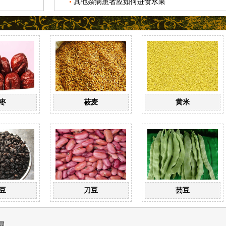
其他杂病患者应如何进食水果
枣
莜麦
黄米
豆
刀豆
芸豆
局