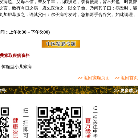
发痫也。父母不信，未及半年，儿似痰迷，饮食便溺，皆不知也，时复昏
之言，致有今日之病，愿乞医治之，以全子命。乃问其子曰：病发时，能
丸加胆草服之，语其父曰：尔子病将发时，急掐两手合谷穴。如此调理，
间：上午8:30－下午5:00)
费索取疾病资料
：
惊痫型小儿癫痫
>> 返回癫痫页面
>> 返回首页
信号
>> 更多请