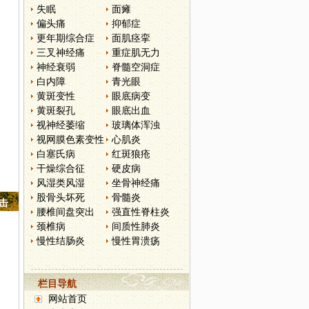
失眠
面瘫
偏头痛
抑郁症
更年期综合症
面肌痉挛
三叉神经痛
重症肌无力
神经衰弱
脊髓空洞症
白内障
青光眼
黄斑变性
眼底病变
黄斑裂孔
眼底出血
视神经萎缩
玻璃体浑浊
视网膜色素变性
心肌炎
白塞氏病
红斑狼疮
干燥综合征
硬皮病
风湿类风湿
坐骨神经痛
股骨头坏死
骨髓炎
点击
腰椎间盘突出
强直性脊柱炎
颈椎病
间质性肺炎
慢性结肠炎
慢性胃溃疡
栏目导航
网站首页