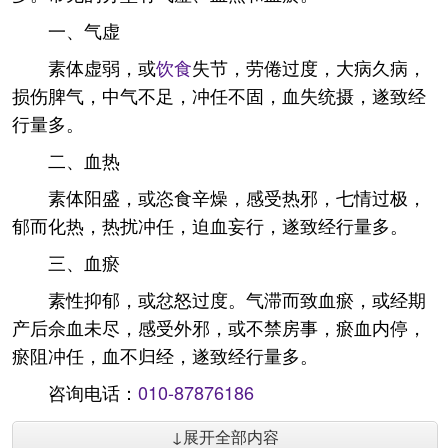
一、气虚
素体虚弱，或
饮食
失节，劳倦过度，大病久病，
损伤脾气，中气不足，冲任不固，血失统摄，遂致经
行量多。
二、血热
素体阳盛，或恣食辛燥，感受热邪，七情过极，
郁而化热，热扰冲任，迫血妄行，遂致经行量多。
三、血瘀
素性抑郁，或忿怒过度。气滞而致血瘀，或经期
产后佘血未尽，感受外邪，或不禁房事，瘀血内停，
瘀阻冲任，血不归经，遂致经行量多。
咨询电话：
010-87876186
↓展开全部内容