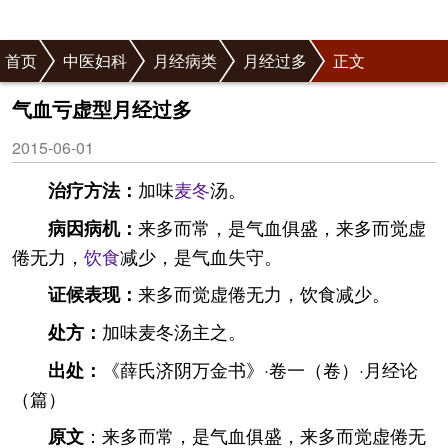
首页
中医妇科
月经病类
月经过多
正文
气血亏虚型月经过多
2015-06-01
加味
麦冬
汤。
治疗方法：
来多而常，是气血俱盛，来多而觉虚
病因病机：
倦无力，
饮食
减少，是气血失守。
来多而觉虚倦无力，饮食减少。
证候表现：
加味麦冬汤主之。
处方：
《薛氏济阴万金书》·卷一（卷）·月经论
出处：
（篇）
：来多而常，是气血俱盛，来多而觉虚倦无
原文