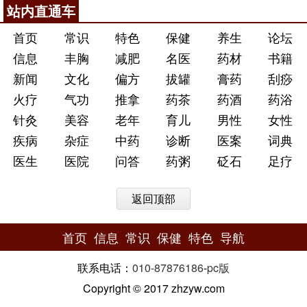
站内直通车
首页
常识
特色
保健
养生
论坛
信息
丰胸
减肥
名医
药材
书籍
新闻
文化
偏方
拔罐
膏药
刮痧
火疗
气功
推拿
药茶
药酒
药浴
针灸
美容
老年
育儿
男性
女性
疾病
杂症
中药
诊断
医案
词典
医生
医院
问答
药粥
砭石
足疗
返回顶部
首页
信息
常识
保健
特色
导航
联系电话：
010-87876186
-
pc版
Copyright © 2017 zhzyw.com