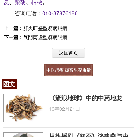
夏
、
柴胡
、
桔梗
。
咨询电话：
010-87876186
上一篇：
肝火旺盛型瘿病眼病
下一篇：
气阴两虚型瘿病眼病
返回首页
图文
《流浪地球》中的中药地龙
19年02月21日
从热播剧《知否》谈建盏与中