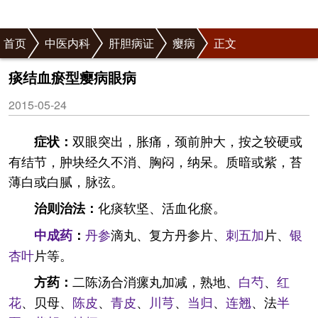
首页
中医内科
肝胆病证
瘿病
正文
痰结血瘀型瘿病眼病
2015-05-24
双眼突出，胀痛，颈前肿大，按之较硬或
症状：
有结节，肿块经久不消、胸闷，纳呆。质暗或紫，苔
薄白或白腻，脉弦。
化痰软坚、活血化瘀。
治则治法：
丹参
滴丸、复方丹参片、
刺五加
片、
银
中成药
：
杏叶
片等。
二陈汤合消瘰丸加减，熟地、
白芍
、
红
方药：
花
、贝母、
陈皮
、
青皮
、
川芎
、
当归
、
连翘
、法
半