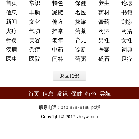
首页
常识
特色
保健
养生
论坛
信息
丰胸
减肥
名医
药材
书籍
新闻
文化
偏方
拔罐
膏药
刮痧
火疗
气功
推拿
药茶
药酒
药浴
针灸
美容
老年
育儿
男性
女性
疾病
杂症
中药
诊断
医案
词典
医生
医院
问答
药粥
砭石
足疗
返回顶部
首页
信息
常识
保健
特色
导航
联系电话：
010-87876186
-
pc版
Copyright © 2017 zhzyw.com