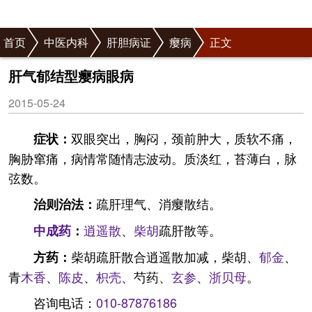
首页
中医内科
肝胆病证
瘿病
正文
肝气郁结型瘿病眼病
2015-05-24
双眼突出，胸闷，颈前肿大，质软不痛，
症状：
胸胁窜痛，病情常随情志波动。质淡红，苔薄白，脉
弦数。
疏肝理气、消瘿散结。
治则治法：
逍遥散
、
柴胡
疏肝散等。
中成药
：
柴胡疏肝散合逍遥散加减，柴胡、
郁金
、
方药：
青
木香
、
陈皮
、
枳壳
、芍药、
玄参
、
浙贝母
。
咨询电话：
010-87876186