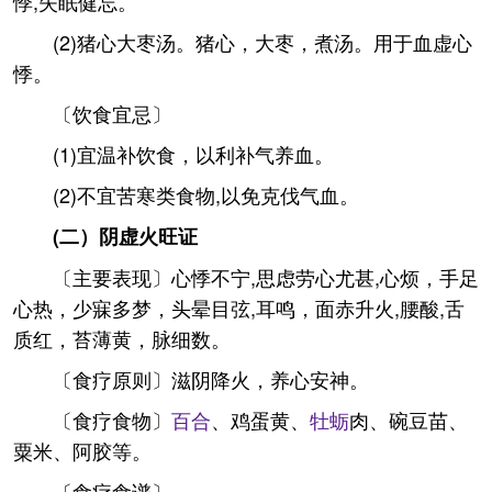
悸,失眠健忘。
(2)猪心大枣汤。猪心，大枣，煮汤。用于血虚心
悸。
〔饮食宜忌〕
(1)宜温补饮食，以利补气养血。
(2)不宜苦寒类食物,以免克伐气血。
(二）阴虚火旺证
〔主要表现〕心悸不宁,思虑劳心尤甚,心烦，手足
心热，少寐多梦，头晕目弦,耳鸣，面赤升火,腰酸,舌
质红，苔薄黄，脉细数。
〔食疗原则〕滋阴降火，养心安神。
〔食疗食物〕
百合
、鸡蛋黄、
牡蛎
肉、碗豆苗、
粟米、阿胶等。
〔食疗食谱〕