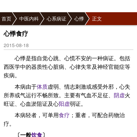
首页
中医内科
心系病证
心悸
正文
心悸食疗
2015-08-18
心悸是指自觉心跳、心慌不安的一种病证。包括
西医学中的器质性心脏病、心律失常及神经官能症等
疾病。
本病由于
体质
虚弱、情志刺激或感受外邪，心失
所养或气运行不畅所致。主要有气血不足征、
阴虚
火
旺证、心血淤阻证及心
阳虚
弱证。
本病轻者，可单用
食疗
；重者，可配合药物治
疗。
〔一般
饮食
〕