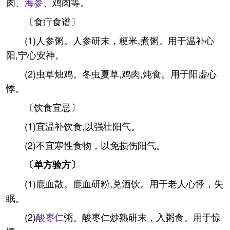
肉、
海参
、鸡肉等。
〔食疔食谱〕
(1)人参粥。人参研末，粳米,煮粥。用于温补心
阳,宁心安神。
(2)虫草烛鸡。冬虫夏草,鸡肉,炖食。用于阳虚心
悸。
〔饮食宜忌〕
(1)宜温补饮食,以强壮阳气。
(2)不宜寒性食物，以免损伤阳气。
〔单方验
方〕
(1)鹿血散。鹿血研粉,兑酒饮。用于老人心悸，失
眠。
(2)
酸枣仁
粥。酸枣仁炒熟研末，入粥食。用于惊