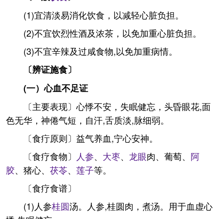
(1)宜清淡易消化饮食，以减轻心脏负担。
(2)不宜饮烈性酒及浓茶，以免加重心脏负担。
(3)不宜辛辣及过咸食物,以免加重病情。
〔辨证施食〕
(一）心血不足证
〔主要表现〕心悸不安，失眠健忘，头昏眼花,面
色无华，神倦气短，自汗,舌质淡,脉细弱。
〔食疔原则〕益气养血,宁心安神。
〔食疗食物〕
人参
、
大枣
、
龙眼
肉、葡萄、
阿
胶
、猪心、
茯苓
、
莲子
等。
〔食疗食谱〕
(1)人参
桂圆
汤。人参,桂圆肉，煮汤。用于血虚心