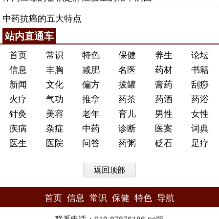
中药抗癌的五大特点
站内直通车
首页
常识
特色
保健
养生
论坛
信息
丰胸
减肥
名医
药材
书籍
新闻
文化
偏方
拔罐
膏药
刮痧
火疗
气功
推拿
药茶
药酒
药浴
针灸
美容
老年
育儿
男性
女性
疾病
杂症
中药
诊断
医案
词典
医生
医院
问答
药粥
砭石
足疗
返回顶部
首页
信息
常识
保健
特色
导航
联系电话：
010-87876186
-
pc版