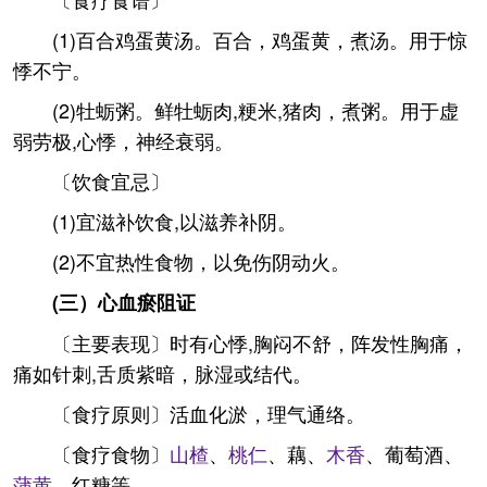
(1)百合鸡蛋黄汤。百合，鸡蛋黄，煮汤。用于惊
悸不宁。
(2)牡蛎粥。鲜牡蛎肉,粳米,猪肉，煮粥。用于虚
弱劳极,心悸，神经衰弱。
〔饮食宜忌〕
(1)宜滋补饮食,以滋养补阴。
(2)不宜热性食物，以免伤阴动火。
(三）心血瘀阻证
〔主要表现〕时有心悸,胸闷不舒，阵发性胸痛，
痛如针刺,舌质紫暗，脉湿或结代。
〔食疗原则〕活血化淤，理气通络。
〔食疗食物〕
山楂
、
桃仁
、藕、
木香
、葡萄酒、
蒲黄
、红糖等。