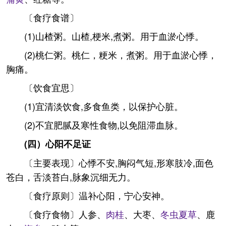
〔食疗食谱〕
(1)山楂粥。山楂,梗米,煮粥。用于血淤心悸。
(2)桃仁粥。桃仁，粳米，煮粥。用于血淤心悸，
胸痛。
〔饮食宜思〕
(1)宜清淡饮食,多食鱼类，以保护心脏。
(2)不宜肥腻及寒性食物,以免阻滞血脉。
(四）心阳不足证
〔主要表现〕心悸不安,胸闷气短,形寒肢冷,面色
苍白，舌淡苔白,脉象沉细无力。
〔食疗原则〕温补心阳，宁心安神。
〔食疗食物〕人参、
肉桂
、大枣、
冬虫夏草
、鹿