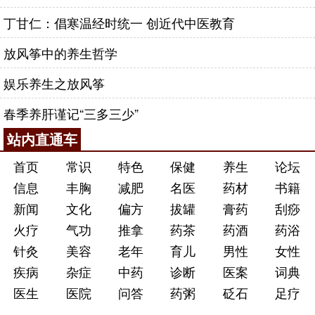
丁甘仁：倡寒温经时统一 创近代中医教育
放风筝中的养生哲学
娱乐养生之放风筝
春季养肝谨记“三多三少”
站内直通车
首页
常识
特色
保健
养生
论坛
信息
丰胸
减肥
名医
药材
书籍
新闻
文化
偏方
拔罐
膏药
刮痧
火疗
气功
推拿
药茶
药酒
药浴
针灸
美容
老年
育儿
男性
女性
疾病
杂症
中药
诊断
医案
词典
医生
医院
问答
药粥
砭石
足疗