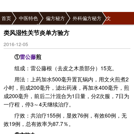
首页
中医特色
偏方秘方
外科偏方秘方
正文
骨症偏方秘方
类风湿性关节炎单方验方
2016-12-05
①
雷公藤
煎
组成：雷公藤根（去皮之木质部分）15克。
用法：上药加水500毫升置瓦锅内，用文火煎煮2
小时，煎成200毫升，滤出药液，再加水400毫升，煎
成200毫升，前后二汁混合为1日量，分2次服，7日为
一疗程，停3～4天继续治疗。
疗效：共治疗155例，显效76例，有效60例，无
效19例，总有效率为87.7％。