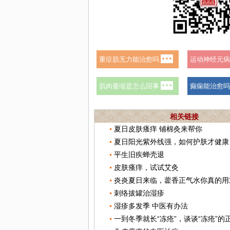
相关链接
夏日皮肤瘙痒 铺棉灸来帮你
夏日阳光紫外线强，如何护肤才健康
平生旧疾蝉壳退
皮肤瘙痒，试试艾灸
炎炎夏日来临，藿香正气水你真的用
刺络拔罐治湿疹
湿疹多发季 中医有办法