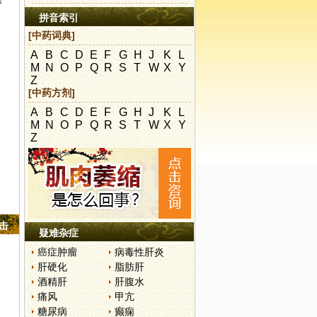
涂
拼音索引
[中药词典]
A
B
C
D
E
F
G
H
J
K
L
M
N
O
P
Q
R
S
T
W
X
Y
Z
[中药方剂]
A
B
C
D
E
F
G
H
J
K
L
M
N
O
P
Q
R
S
T
W
X
Y
Z
点击
疑难杂症
癌症肿瘤
病毒性肝炎
肝硬化
脂肪肝
酒精肝
肝腹水
痛风
甲亢
糖尿病
癫痫