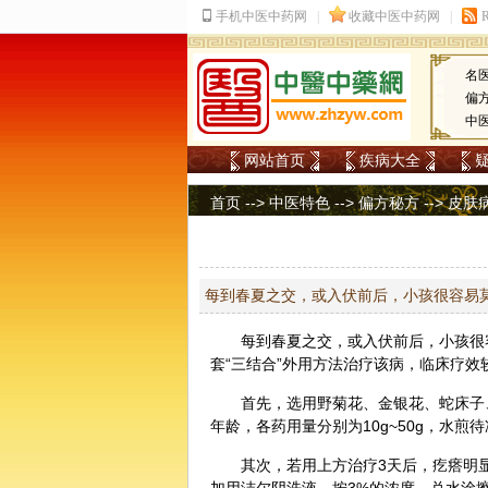
名
偏
中
网站首页
疾病大全
首页
-->
中医特色
-->
偏方秘方
-->
皮肤
每到春夏之交，或入伏前后，小孩很容易
每到春夏之交，或入伏前后，小孩很
套“三结合”外用方法治疗该病，临床疗效
首先，选用野
菊花
、
金银花
、
蛇床子
年龄，各药用量分别为10g~50g，水煎
其次，若用上方治疗3天后，疙瘩明