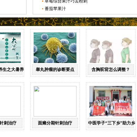
草莓综合果汁巧去粉刺
番茄苹果汁
养生之大暑养生
睾丸肿瘤的诊断要点
含胸驼背怎么调整？
针刺治疗
面瘫分期针刺治疗
中医学子“三下乡”助力乡