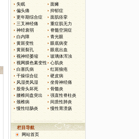
失眠
面瘫
偏头痛
抑郁症
更年期综合症
面肌痉挛
三叉神经痛
重症肌无力
神经衰弱
脊髓空洞症
白内障
青光眼
黄斑变性
眼底病变
黄斑裂孔
眼底出血
视神经萎缩
玻璃体浑浊
视网膜色素变性
心肌炎
白塞氏病
红斑狼疮
干燥综合征
硬皮病
风湿类风湿
坐骨神经痛
股骨头坏死
骨髓炎
腰椎间盘突出
强直性脊柱炎
颈椎病
间质性肺炎
慢性结肠炎
慢性胃溃疡
栏目导航
网站首页