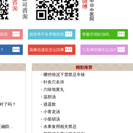
精彩推荐
哪些情况下需禁忌辛辣
针灸穴名诗
六味地黄丸
温胆汤
对了吗？
逍遥散
小青龙汤
小柴胡汤
一到冬季就长“冻疮”，谈谈“冻疮”的正确防与治
水果食用相关禁忌