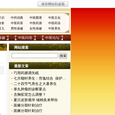
常识
中药词典
中医图谱
中医文化
推拿
中医药茶
中医药酒
中医药浴
育儿
男性保健
女性保健
中医养生
保健
中医问答
中医论坛
网站搜索
最新文章
巧用药膳调失眠
七月顺时养生：劳逸结合 保护阳气
二十四节气养生之大暑养生
睾丸肿瘤的诊断要点
含胸驼背怎么调整？
夏日皮肤瘙痒 铺棉灸来帮你
面瘫分期针刺治疗
，
面瘫分期针刺治疗