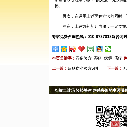
加用洁尔阴洗液，按3%的浓度，兑水涂擦
擦。
再次，在运用上述两种方法的同时，
注意：上述方药切记内服，一定要在
专家免费咨询热线：010-87876186(咨询时
本页关键字：
湿疮验方
湿疮
疙瘩
瘙痒
上一篇：
皮肤病小验方5则
下一篇：
无
扫描二维码 轻松关注 您感兴趣的中医微