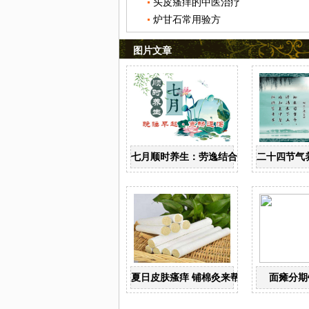
头皮瘙痒的中医治疗
炉甘石常用验方
图片文章
七月顺时养生：劳逸结合 保护阳气
二十四节气
夏日皮肤瘙痒 铺棉灸来帮你
面瘫分期