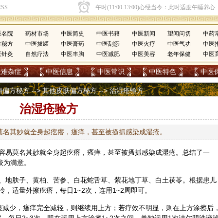
医名院
药材市场
中医简史
中医书籍
中医新闻
望闻问切
中药
方秘方
中医拔罐
中医膏药
中医刮痧
中医火疗
中医气功
中医
医针灸
自然疗法
中医丰胸
中医减肥
中医美容
老年保健
中医
疑难杂症
中医信息
中医常识
中医特色
中医
病偏方秘方
-->
其他皮肤偏方秘方
--> 治湿疮验方
治湿疮验方
莫名其妙就全身起疙瘩，瘙痒，甚至被搔抓感染成湿疮。
容易莫名其妙就全身起疙瘩，瘙痒，甚至被搔抓感染成湿疮。总结了一
较为满意。
、
地肤子
、
黄柏
、
苦参
、
白花蛇
舌草、
紫花地丁
草、白
土
茯苓
。根据患儿
待冷，适量外擦疙瘩，每日1~2次，连用1~2周即可。
显减少，瘙痒完全减轻，则继续用上方；若疗效不明显，则在上方涂擦后