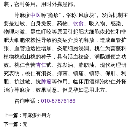
装，密封备用。用时外搽患部。
荨麻疹
中医
称“瘾疹”，俗称“风疹块”。发病机制主
要是过敏、自身免疫、药物、
饮食
、吸入物、感染、
物理刺激、昆虫叮咬等原因引起肥大细胞依赖性和非
肥大细胞依赖性导致的炎症介质的释放，造成血管扩
张、血管通透性增加、炎症细胞浸润。桃仁为蔷薇科
植物桃或山桃的种子，具有活血祛瘀、润肠通便之功
效。桃仁含苦
杏仁
甙、挥发油、脂肪油。现代药理研
究表明，桃仁有消炎、抑菌、镇痛、镇静、保肝、利
胆、抗过敏、抗
肿瘤
等作用。临床用酒精泡桃仁外搽
治疗荨麻疹，效果满意。但是孕妇忌用此方。
咨询电话：
010-87876186
上一篇：
荨麻疹外用方
下一篇：
无