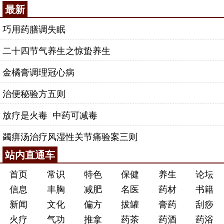
最新
巧用药膳调失眠
二十四节气养生之惊蛰养生
金橘膏调理冠心病
治便秘验方五则
放疗是火毒 中药可减毒
蠲痹汤治疗风湿性关节痛验案三则
站内直通车
首页
常识
特色
保健
养生
论坛
信息
丰胸
减肥
名医
药材
书籍
新闻
文化
偏方
拔罐
膏药
刮痧
火疗
气功
推拿
药茶
药酒
药浴