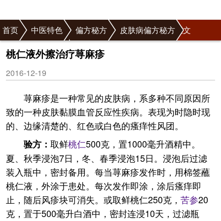
首页
中医特色
偏方秘方
皮肤病偏方秘方
正文
荨麻疹偏方秘方
桃仁液外擦治疗荨麻疹
2016-12-19
荨麻疹是一种常见的皮肤病，系多种不同原因所
致的一种皮肤黏膜血管反应性疾病。表现为时隐时现
的、边缘清楚的、红色或白色的瘙痒性风团。
取鲜
桃仁
500克，置1000毫升酒精中。
验方：
夏、秋季浸泡7日，冬、春季浸泡15日。浸泡后过滤
装入瓶中，密封备用。每当荨麻疹发作时，用棉签蘸
桃仁液，外涂于患处。每次发作即涂，涂后瘙痒即
止，随后风疹块可消失。或取鲜桃仁250克，
苦参
20
克，置于500毫升白酒中，密封连浸10天，过滤瓶